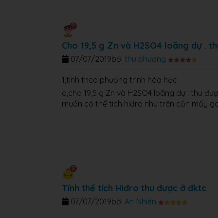
Cho 19,5 g Zn và H2SO4 loãng dự . th
07/07/2019
bởi
thu phương
1,tính theo phương trình hóa học
a,cho 19,5 g Zn và H2SO4 loãng dự . thu đượ
muốn có thể tích hiđro như trên cần mấy 
Tính thể tích Hiđro thu được ở đktc
07/07/2019
bởi
An Nhiên