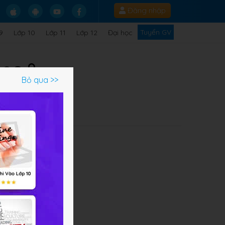
Đăng nhập
Tuyển GV
9
Lớp 10
Lớp 11
Lớp 12
Đại học
học 8
Bỏ qua >>
Q