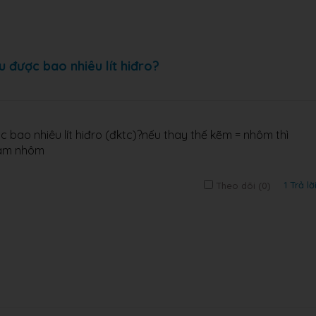
u được bao nhiêu lít hiđro?
c bao nhiêu lít hiđro (đktc)?nếu thay thế kẽm = nhôm thì
gam nhôm
1 Trả lờ
Theo dõi (
0
)