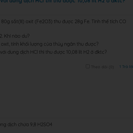
i dung dịch HCl thì thu được 10,08 lít H2 ở đktc?
 80g sắt(III) oxit (Fe2O3) thu được 28g Fe. Tính thể tích CO
2. Khí nào dư?
) oxit, tính khối lượng của thủy ngân thu được?
ới dung dịch HCl thì thu được 10,08 lít H2 ở đktc?
1 Trả lờ
Theo dõi (
0
)
ng dịch chứa 9,8 H2SO4