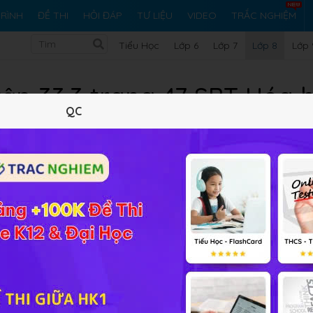
RÌNH
ĐỀ THI
HỎI ĐÁP
TƯ LIỆU
VIDEO
TRẮC NGHIỆM
Tiểu Học
Lớp 6
Lớp 7
Lớp 8
Lớp 
tập 33.3 trang 47 SBT Hóa 
QC
10 trắc nghiệm
17 bài tập SGK
399 hỏi đáp
Lý thuyết
10
Trắc nghiệm
17
BT SGK
399
FA
8
rong phòng thí nghiệm.
rong phòng thí nghiệm, trong công nghiệp.
ải bài tập Hóa học 8 Bài 33