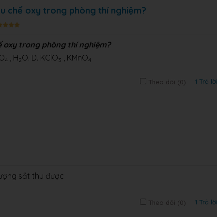
u chế oxy trong phòng thí nghiệm?
ế oxy trong phòng thí nghiệm?
nO
, H
O. D. KClO
, KMnO
4
2
3
4
1 Trả lờ
Theo dõi (
0
)
lượng sắt thu được
1 Trả lờ
Theo dõi (
0
)