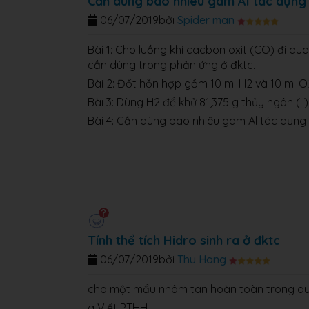
Cần dùng bao nhiêu gam Al tác dụng vớ
06/07/2019
bởi
Spider man
Bài 1: Cho luồng khí cacbon oxit (CO) đi qua
cần dùng trong phản ứng ở đktc.
Bài 2: Đốt hỗn hợp gồm 10 ml H2 và 10 ml O
Bài 3: Dùng H2 để khử 81,375 g thủy ngân (II
Bài 4: Cần dùng bao nhiêu gam Al tác dụng v
Tính thể tích Hidro sinh ra ở đktc
06/07/2019
bởi
Thu Hang
cho một mẩu nhôm tan hoàn toàn trong du
a Viết PTHH