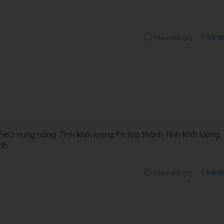
1 Trả lờ
Theo dõi (
0
)
 FeO nung nóng .Tính khối lượng Fe tạo thành Tinh khối lượng
nh
1 Trả lờ
Theo dõi (
0
)