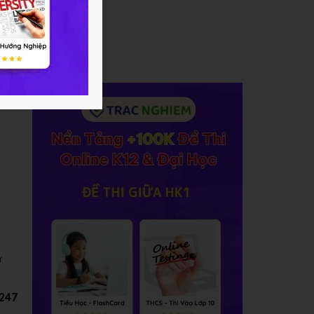
ừ
247