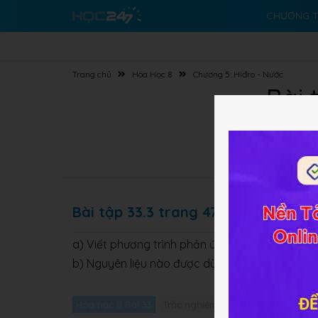
CHƯƠNG T
Trang chủ
Hóa Học 8
Chương 5: Hiđro - Nước
Bài 
Bài tập 33.3 trang 47 SBT Hóa học 
a) Viết phương trình phản ứng điều chế hidro t
b) Nguyên liệu nào được dùng để điều chế H
t
2
Hóa học 8 Bài 33
Trắc nghiệm Hóa học 8 Bài 33
Gi