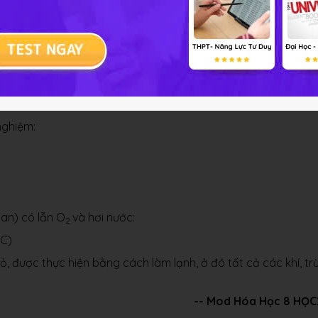
nghiệm:
an) có lẫn O
và hơi nước:
2
C)
ỏ, được thực hiện bằng cách làm lạnh, ở đó tất cả các khí, tr
-- Mod Hóa Học 8 HỌC