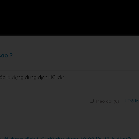
sao ?
 các lọ đựng dung dịch HCl dư
1 Trả lờ
Theo dõi (
0
)