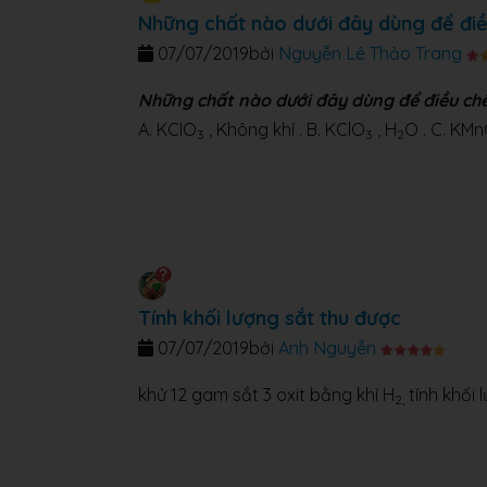
Những chất nào dưới đây dùng để điề
07/07/2019
bởi
Nguyễn Lê Thảo Trang
Những chất nào dưới đây dùng để điều ch
A. KClO
, Không khí . B. KClO
, H
O . C. KM
3
3
2
Tính khối lượng sắt thu được
07/07/2019
bởi
Anh Nguyễn
khử 12 gam sắt 3 oxit bằng khí H
tính khối 
2,