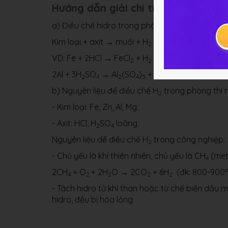
Hướng dẫn giải chi tiết bài 33.3
a) Điều chế hidro trong phòng thí nghiệm:
Kim loại + axit → muối + H
2
VD: Fe + 2HCl → FeCl
+ H
2
2
2Al + 3H
SO
→ Al
(SO
)
+ 3H
2
4
2
4
3
2
b) Nguyên liệu để điều chế H
trong phòng thí 
2
- Kim loại: Fe, Zn, Al, Mg.
- Axit: HCl, H
SO
loãng.
2
4
Nguyên liệu dể điều chế H
trong công nghiệp:
2
- Chủ yếu là khí thiên nhiên, chủ yếu là CH
(met
4
o
2CH
+ O
+ 2H
O → 2CO
+ 6H
(đk: 800-900
4
2
2
2
2
- Tách hidro tử khí than hoặc từ chế biến dầu m
hidro, đều bị hóa lỏng.