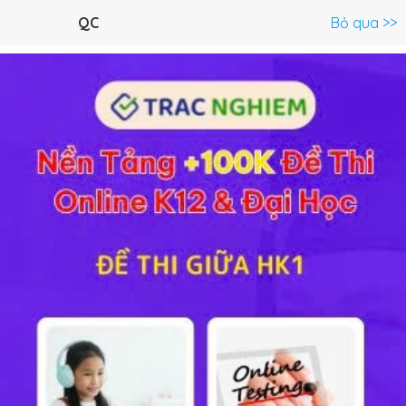
Menu
QC
Bỏ qua >>
C.Trình lớp 7 >
Toán 7
Ngữ Văn 7
Lịch sử và Địa lí 7
Tiế
Giải bài tập SGK Bài 5 Chương 4 Toán 7 Tập 2
Lý thuyết
9
Trắc nghiệm
12
BT SGK
364
FAQ
Phần hướng dẫn giải
bài tập SGK
Toán 7 Bài 5
Đa
thức
sẽ
giúp các em nắm được phương pháp và rèn luyện
kĩ năng các dạng bài tập từ SGK
Toán 7 Tập hai.
Bài tập 24 trang 38 SGK Toán 7 Tập 2
Ở Đà Lạt, giá táo là x (đ/kg) và giá nho là y (đ/kg). Hãy
viết biểu thức đại số biểu thị số tiền mua:
a) 5 kg táo và 8 kg nho