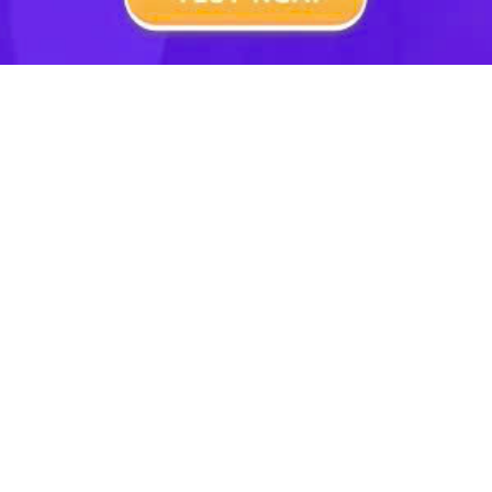
Bài tập 26 trang 38 SGK Toán 7 Tập 2
Thu gọn đa thức sau:
Q
=
x
2
+
y
2
+
z
2
+
x
2
−
y
2
+
z
2
+
x
2
+
y
2
−
z
2
2
2
2
2
2
2
2
2
2
=
+
+
+
−
+
+
+
−
Q
x
y
z
x
y
z
x
y
z
Bài tập 27 trang 38 SGK Toán 7 Tập 2
Thu gọn rồi tính giá trị của đa thức P tại x=0,5 và y=1
P
=
1
3
x
2
y
+
x
y
2
−
x
y
+
1
2
x
y
2
−
5
x
y
−
1
3
x
2
y
1
1
1
2
2
2
2
=
+
−
+
−
5
x
−
P
x
y
x
y
x
y
x
y
y
x
y
3
3
2