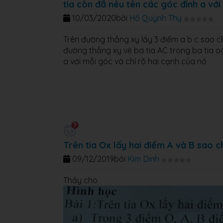
tia còn đã nêu tên các góc đỉnh a với
10/03/2020
bởi
Hồ Quỳnh Thy
Trên đường thẳng xy lấy 3 điểm a b c sao c
đường thẳng xy vẽ ba tia AC trong ba tia o
a với mỗi góc và chỉ rõ hai cạnh của nó
Trên tia Ox lấy hai điểm A và B sao 
09/12/2019
bởi
Kim Dinh
Thầy cho