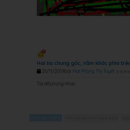
Hai tia chung gốc, nằm khác phía trê
21/11/2019
bởi
Mai Phùng Thị Tuyết
Tia đối,trùng nhau
Hình học 6 Bài 5
Trắc nghiệm Hình học 6 Bài 5
Giải