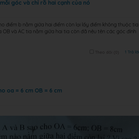
 mỗi góc và chỉ rõ hai cạnh của nó
ho điểm b nằm giữa hai điểm còn lại lấy điểm không thuộc tia
a OB và AC tia nằm giữa hai tia còn đã nêu tên các góc đỉnh
1 Trả lờ
Theo dõi (
0
)
cho oa = 6 cm OB = 6 cm