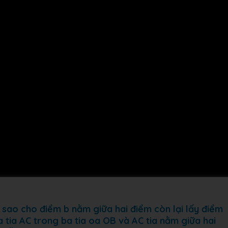
 sao cho điểm b nằm giữa hai điểm còn lại lấy điểm
 tia AC trong ba tia oa OB và AC tia nằm giữa hai