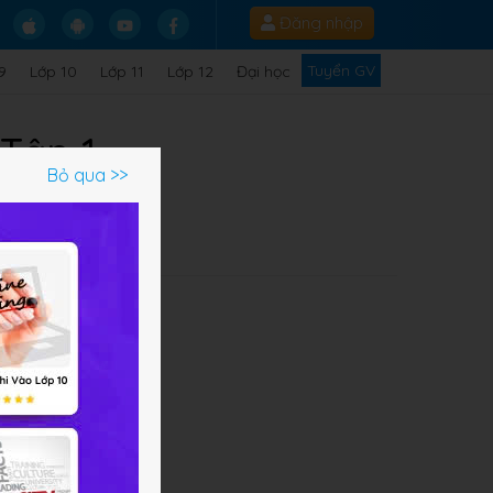
Đăng nhập
Tuyển GV
9
Lớp 10
Lớp 11
Lớp 12
Đại học
 Tập 1
Bỏ qua >>