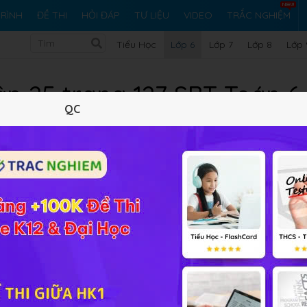
RÌNH
ĐỀ THI
HỎI ĐÁP
TƯ LIỆU
VIDEO
TRẮC NGHIỆM
Tiểu Học
Lớp 6
Lớp 7
Lớp 8
Lớp 
ập 25 trang 127 SBT Toán 6
QC
7 trắc nghiệm
22 bài tập SGK
48 hỏi đáp
Lý thuyết
7
Trắc nghiệm
22
BT SGK
48
FAQ
p 1
nằm giữa hai điểm còn lại?