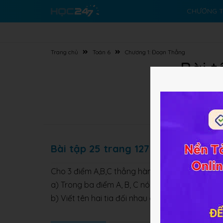
CHƯƠNG T
Trang chủ
Toán 6
Chương 1: Đoạn Thẳng
Bài t
Bài tập 25 trang 127 SBT Toán 6 Tậ
Cho 3 điểm A,B,C thẳng hàng theo thứ tự đó.
a) Trong ba điểm A, B, C nói trên thì điểm nào 
b) Viết tên hai tia đối nhau gốc B