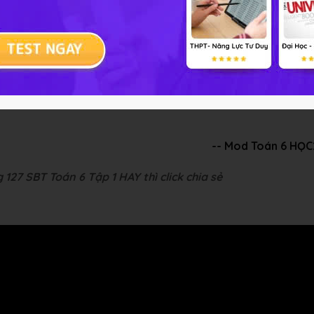
 bài tập Hình học 6 Bài 5
i điểm còn lại
-- Mod Toán 6 HỌ
127 SBT Toán 6 Tập 1 HAY thì click chia sẻ