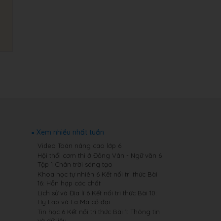
Xem nhiều nhất tuần
Video Toán nâng cao lớp 6
Hội thổi cơm thi ở Đồng Vân - Ngữ văn 6
Tập 1 Chân trời sáng tạo
Khoa học tự nhiên 6 Kết nối tri thức Bài
16: Hỗn hợp các chất
Lịch sử và Địa lí 6 Kết nối tri thức Bài 10:
Hy Lạp và La Mã cổ đại
Tin học 6 Kết nối tri thức Bài 1: Thông tin
và dữ liệu