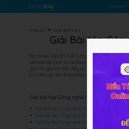
CHƯƠNG T
Trang chủ
Công Nghệ Lớp 6
Giải Bài tập Côn
Bộ tài liệu Giải BT SGK Công nghệ 6 Kết Nối Trí
tiết bài tập Lịch Sử và Địa Lí 6 giúp học sinh t
gồm lời giải chi tiết, đầy đủ và chính xác với 
Lí 6. Mời các em tham khảo tại đây.
Giải bài tập Công nghệ Chương 1: Nhà ở
Giải bài tập Công nghệ Chương 1 bài 1
Giải bài tập Công nghệ Chương 1 bài 2
Giải bài tập Công nghệ Chương 1 bài 3