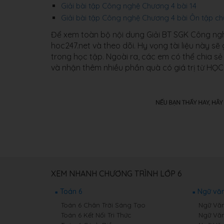
Giải bài tập Công nghệ Chương 4 bài 14
Giải bài tập Công nghệ Chương 4 bài Ôn tập c
Để xem toàn bộ nội dung Giải BT SGK Công ngh
hoc247.net và theo dõi. Hy vọng tài liệu này sẽ
trong học tập. Ngoài ra, các em có thể chia sẻ
và nhận thêm nhiều phần quà có giá trị từ HỌ
XEM NHANH CHƯƠNG TRÌNH LỚP 6
Toán 6
Ngữ văn
Toán 6 Chân Trời Sáng Tạo
Ngữ Văn
Toán 6 Kết Nối Tri Thức
Ngữ Văn