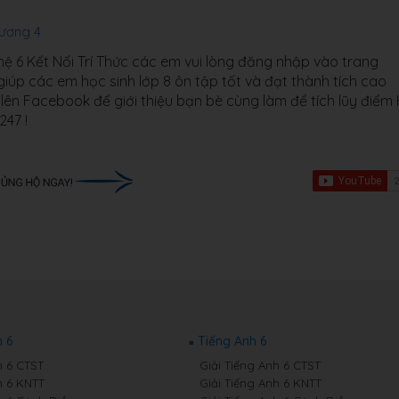
hương 4
ệ 6 Kết Nối Trí Thức các em vui lòng đăng nhập vào trang
 giúp các em học sinh lớp 8 ôn tập tốt và đạt thành tích cao
 lên Facebook để giới thiệu bạn bè cùng làm để tích lũy điểm
C247 !
 6
Tiếng Anh 6
 6 CTST
Giải Tiếng Anh 6 CTST
 6 KNTT
Giải Tiếng Anh 6 KNTT