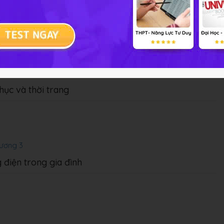
ương 1
ản và chế biến thực phẩm
hương 2
hục và thời trang
hương 3
 điện trong gia đình