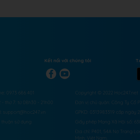
Kết nối với chúng tôi
T
ne: 0973 686 401
Copyright © 2022 Hoc247.net
 - thứ 7: từ 08h30 - 21h00
Đơn vị chủ quản: Công Ty Cổ
l: support@hoc247.vn
GPKD: 0313983319 cấp ngày 
 thuận sử dụng
Giấy phép Mạng Xã Hội số:
63
Địa chỉ: P401, 54A Nơ Trang L
Minh, Việt Nam.