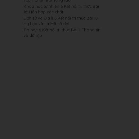
Tập 1 Chân trời sáng tạo
Khoa học tự nhiên 6 Kết nối tri thức Bài
16: Hỗn hợp các chất
Lịch sử và Địa lí 6 Kết nối tri thức Bài 10:
Hy Lạp và La Mã cổ đại
Tin học 6 Kết nối tri thức Bài 1: Thông tin
và dữ liệu