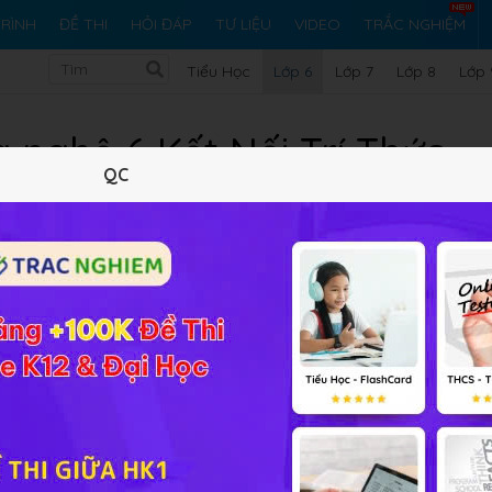
RÌNH
ĐỀ THI
HỎI ĐÁP
TƯ LIỆU
VIDEO
TRẮC NGHIỆM
Tiểu Học
Lớp 6
Lớp 7
Lớp 8
Lớp 
g nghệ 6 Kết Nối Trí Thức
QC
 Thức được Hoc247 biên soạn đây là tài liệu Hướng dẫn giải chi
ham khảo và củng cố kiến thức qua các bài học, tài liệu bao
nội dung bám sát chương trình sách giáo khoa môn Lịch Sử và 