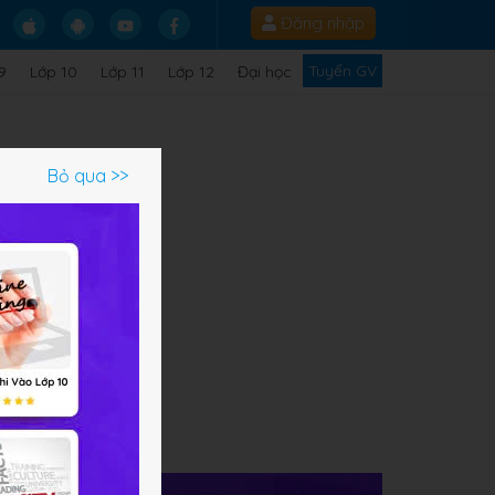
Đăng nhập
Tuyển GV
9
Lớp 10
Lớp 11
Lớp 12
Đại học
Bỏ qua >>
Địa