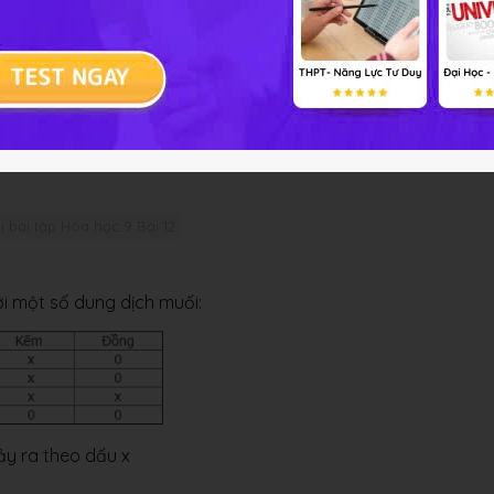
.
 các ô của bảng.
hấm trong các ô trống.
 xảy ra theo dấu X.
i bài tập Hóa học 9 Bài 12
ới một số dung dịch muối:
ảy ra theo dấu x