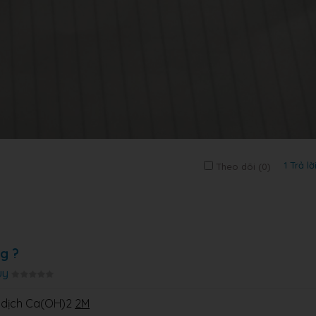
1 Trả lờ
Theo dõi (
0
)
g ?
ùy
 dịch Ca(OH)2
2M