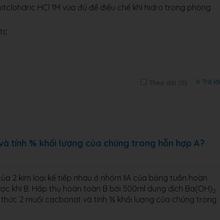
itclohdric HCl 1M vừa đủ để điều chế khí hidro trong phòng
tc
0 Trả lờ
Theo dõi (
0
)
và tính % khối lượng của chúng trong hỗn hợp A?
a 2 kim loại kế tiếp nhau ở nhóm IIA của bảng tuần hoàn
ợc khí B. Hấp thụ hoàn toàn B bởi 500ml dung dịch Ba(OH)
2
g thức 2 muối cacbonat và tính % khối lượng của chúng trong