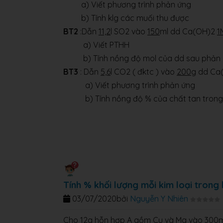
a) Viết phương trình phản ứng
b) Tính klg các muối thu được
BT2
:Dẫn
11,2
l SO2 vào
150
ml dd Ca(OH)2
1
a) Viết PTHH
b) Tính nồng độ mol của dd sau phản
BT3
: Dẫn
5,6
l CO2 ( đktc ) vào
200
g dd Ca
a) Viết phương trình phản ứng
b) Tính nồng độ % của chất tan trong
Tính % khối lượng mỗi kim loại trong
03/07/2020
bởi
Nguyễn Y Nhiên
Cho 12g hỗn hợp A gồm Cu và Mg vào 300ml d