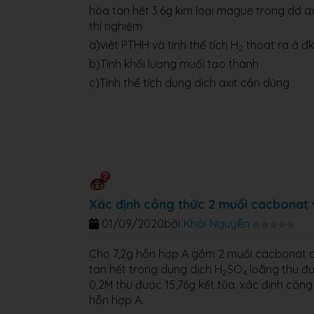
hòa tan hêt 3.6g kim loại mague trong dd ax
thí nghiệm
a)viêt PTHH và tính thể tích H
thoat ra ở đk
2
b)Tính khối lượng muối tạo thành
c)Tính thể tích dung dịch axit cần dùng
Xác định công thức 2 muối cacbonat 
01/09/2020
bởi
Khôi Nguyễn
Cho 7,2g hỗn hợp A gồm 2 muối cacbonat củ
tan hết trong dung dịch H
SO
loãng thu đư
2
4
0,2M thu được 15,76g kết tủa. xác định côn
hỗn hợp A.