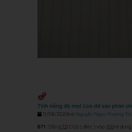
Tính nồng độ mol của dd sau phản ứn
11/08/2020
bởi
Nguyễn Ngọc Phương Th
BT1
: Dẫn
6,72
l CO2 ( đktc ) vào
100
ml dung