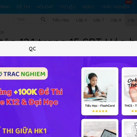
RÌNH
ĐỀ THI
HỎI ĐÁP
TƯ LIỆU
VIDEO
TRẮC NGHIỆM
Tiểu Học
Lớp 6
Lớp 7
Lớp 8
Lớp 
 Cơ
 tập 12.1 trang 15 SBT Hóa h
QC
10 trắc nghiệm
12 bài tập SGK
404 hỏi đáp
Lý thuyết
10
Trắc nghiệm
12
BT SGK
404
FA
 kim loại với một số dung dịch muối như sau :