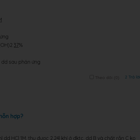
M
 ứng
(OH)2
37
%
 dd sau phản ứng
2 Trả lờ
Theo dõi (
0
)
 hỗn hợp?
d HCl 1M, thu được 2,24l khí ở đktc, dd B và chất rắn C ko