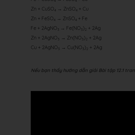
4
4
Zn + CuSO
→ ZnSO
+ Cu
4
4
Zn + FeSO
→ ZnSO
+ Fe
4
4
Fe + 2AgNO
→ Fe(NO
)
+ 2Ag
3
3
2
Zn + 2AgNO
→ Zn(NO
)
+ 2Ag
3
3
2
Cu + 2AgNO
→ Cu(NO
)
+ 2Ag
3
3
2
Nếu bạn thấy hướng dẫn giải Bài tập 12.1 tran