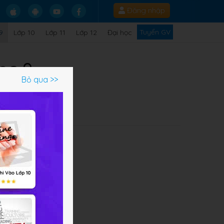
Đăng nhập
Tuyển GV
9
Lớp 10
Lớp 11
Lớp 12
Đại học
ọc 9
Bỏ qua >>
Q