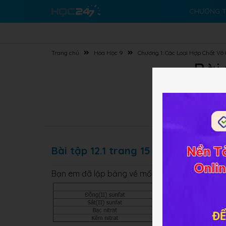
CHƯƠNG T
Trang chủ
Hóa Học 9
Chương 1: Các Loại Hợp Chất Vô
Bài
Bài tập 12.1 trang 15 SBT Hóa học 9
Bạn em đã lập bảng về mối quan hệ giữa một số