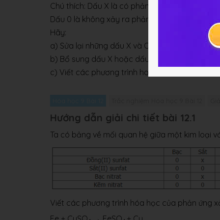
Chú thích: Dấu X là có phản ứng hoá học xảy ra
Dấu 0 là không xảy ra phản ứng.
Hãy:
a) Sửa lại những dấu X và O không đúng trong
b) Bổ sung dấu X hoặc dấu O vào những dấu c
c) Viết các phương trình hoá học của phản ứng
Hóa học 9 Bài 12
Trắc nghiệm Hóa học 9 Bài 12
Giả
Hướng dẫn giải chi tiết bài 12.1
Ta có bảng về mối quan hệ giữa một kim loại v
Viết các phương trình hóa học của phản ứng x
Fe + CuSO
→ FeSO
+ Cu