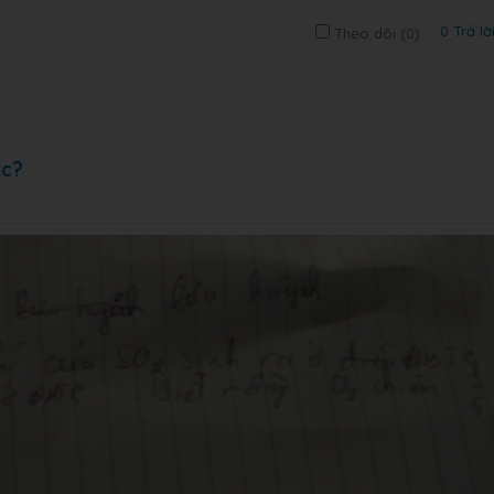
0 Trả lờ
Theo dõi (
0
)
tc?