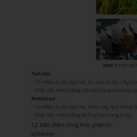
Hình 1:
Một số h
Tinh bột:
- Có nhiều ở các loại hạt, củ, quả thuộc cây lươn
- Chất rắn, màu trắng, chỉ tan trong nước nóng
Xenlulozơ:
- Có nhiều ở các loại rau, thân cây, quả bông (ch
- Chất rắn, màu trắng, không tan trong nước
1.2. Đặc điểm công thức phân tử
a)Tinh bột