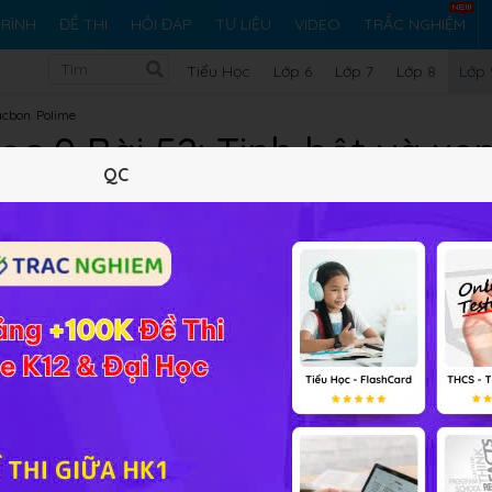
RÌNH
ĐỀ THI
HỎI ĐÁP
TƯ LIỆU
VIDEO
TRẮC NGHIỆM
Tiểu Học
Lớp 6
Lớp 7
Lớp 8
Lớp 
cbon. Polime
c 9 Bài 52: Tinh bột và xe
QC
Lý thuyết
10
Trắc nghiệm
8
BT SGK
80
FAQ
ng đối với đời sống của con người. Vậy công thức của tinh bộ
ứng dụng như thế nào? Chúng ta cùng nhau tìm hiểu qua bài họ