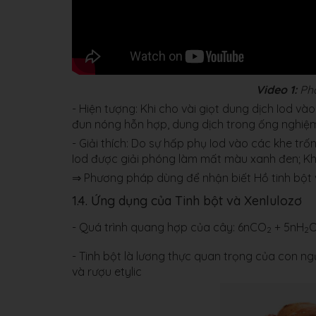
Video 1:
Phả
- Hiện tượng: Khi cho vài giọt dung dịch Iod v
đun nóng hỗn hợp, dung dịch trong ống nghiệm 
- Giải thích: Do sự hấp phụ Iod vào các khe tr
Iod được giải phóng làm mất màu xanh đen; Khi 
⇒ Phương pháp dùng để nhận biết Hồ tinh bột v
1.4. Ứng dụng của Tinh bột và Xenlulozơ
- Quá trình quang hợp của cây: 6nCO
+ 5nH
2
2
- Tinh bột là lương thực quan trọng của con ng
và rượu etylic