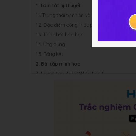
1. Tóm tắt lý thuyết
1.1. Trạng thái tự nhiên và tính chất vật lí
1.2. Đặc điểm công thức phân tử
1.3. Tính chất hóa học
1.4. Ứng dụng
1.5. Tổng kết
2. Bài tập minh hoạ
3. Luyện tập Bài 52 Hóa học 9
3.1. Trắc nghiệm
3.2. Bài tập SGK và Nâng cao
4. Hỏi đáp về Bài 52 chương 5 Hóa học 9