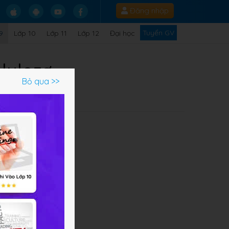
Đăng nhập
Tuyển GV
9
Lớp 10
Lớp 11
Lớp 12
Đại học
nlulozơ
Bỏ qua >>
t
c