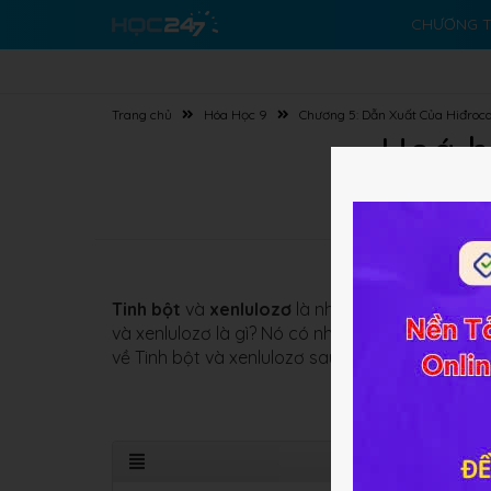
CHƯƠNG T
Trang chủ
Hóa Học 9
Chương 5: Dẫn Xuất Của Hiđroca
Hoá họ
Tinh bột
và
xenlulozơ
là những gluxit quan trọ
và xenlulozơ là gì? Nó có những tính chất và 
về Tinh bột và xenlulozơ sau: