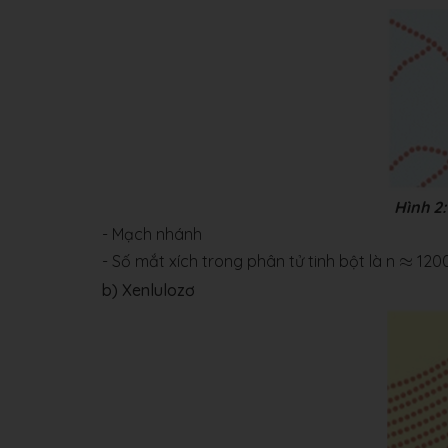
Hình 2:
- Mạch nhánh
≈
- Số mắt xích trong phân tử tinh bột là n
≈
1200
b) Xenlulozơ