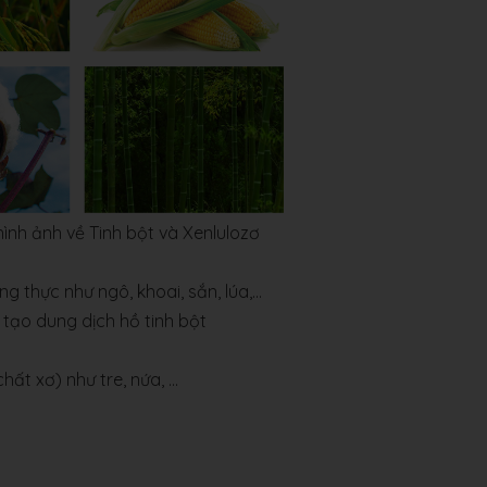
ình ảnh về Tinh bột và Xenlulozơ
g thực như ngô, khoai, sắn, lúa,...
 tạo dung dịch hồ tinh bột
ất xơ) như tre, nứa, ...