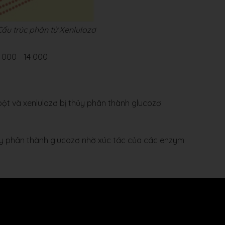
ấu trúc phân tử Xenlulozơ
 000 - 14 000
 bột và xenlulozơ bị thủy phân thành glucozơ
thủy phân thành glucozơ nhờ xúc tác của các enzym