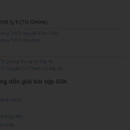
ật lý 9 (Thi Online)
ường THCS Nguyễn Đình Chiểu
rường THCS Hòa Bình
HCS Quang Trung có đáp án
CS Nguyễn Chí Thanh có đáp án
ng dẫn giải bài tập SGK
năng lượng
và thủy điện
hạt nhân