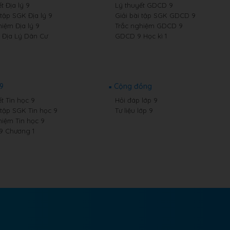
t Địa lý 9
Lý thuyết GDCD 9
 tập SGK Địa lý 9
Giải bài tập SGK GDCD 9
hiệm Địa lý 9
Trắc nghiệm GDCD 9
9 Địa Lý Dân Cư
GDCD 9 Học kì 1
 9
Cộng đồng
t Tin học 9
Hỏi đáp lớp 9
 tập SGK Tin học 9
Tư liệu lớp 9
hiệm Tin học 9
 9 Chương 1