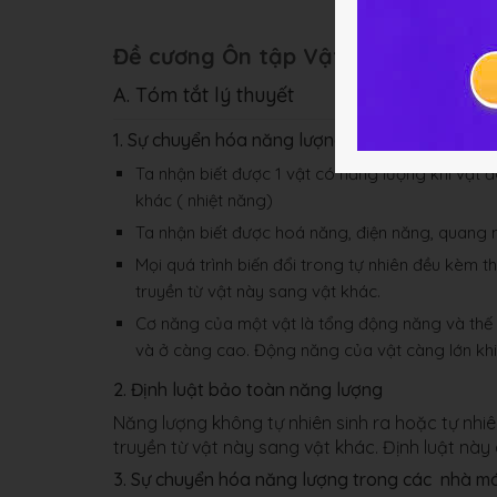
Đề cương Ôn tập Vật Lý 9 Chương 
A. Tóm tắt lý thuyết
1. Sự chuyển hóa năng lượng
Ta nhận biết được 1 vật có năng lượng khi vật
khác ( nhiệt năng)
Ta nhận biết được hoá năng, điện năng, quang 
Mọi quá trình biến đổi trong tự nhiên đều kèm
truyền từ vật này sang vật khác.
Cơ năng của một vật là tổng động năng và thế 
và ở càng cao. Động năng của vật càng lớn khi
2. Định luật bảo toàn năng lượng
Năng lượng không tự nhiên sinh ra hoặc tự nhi
truyền từ vật này sang vật khác. Định luật này 
3. Sự chuyển hóa năng lượng trong các nhà m