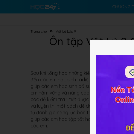
CHƯƠNG T
Trang chủ
Vật Lý Lớp 9
Ôn tập Vật Lý 9
Chuyển 
Sau khi tổng hợp những kiến thức cơ bản và trọn
đến các em học sinh tài liệu
Ôn tập Vật Lý 9 C
giúp các em học sinh bổ sung và củng cố kiế
em nắm vững và nâng cao kĩ năng giải bài tập. N
các đề kiểm tra 1 tiết được sưu tầm và tổng h
và luyện thi một cách dễ dàng và hiệu quả nhất,
tự đánh giá năng lực bản thân mình và thực hành
giúp các em học tập tốt hơn mà còn là hành t
các em.