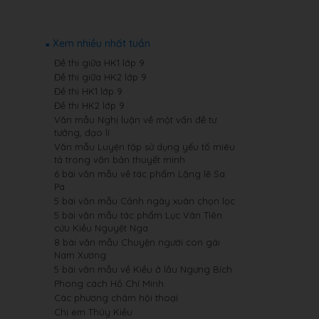
Xem nhiều nhất tuần
Đề thi giữa HK1 lớp 9
Đề thi giữa HK2 lớp 9
Đề thi HK1 lớp 9
Đề thi HK2 lớp 9
Văn mẫu Nghị luận về một vấn đề tư
tưởng, đạo lí
Văn mẫu Luyện tập sử dụng yếu tố miêu
tả trong văn bản thuyết minh
6 bài văn mẫu về tác phẩm Lặng lẽ Sa
Pa
5 bài văn mẫu Cảnh ngày xuân chọn lọc
5 bài văn mẫu tác phẩm Lục Vân Tiên
cứu Kiều Nguyệt Nga
8 bài văn mẫu Chuyện người con gái
Nam Xương
5 bài văn mẫu về Kiều ở lầu Ngưng Bích
Phong cách Hồ Chí Minh
Các phương châm hội thoại
Chị em Thúy Kiều