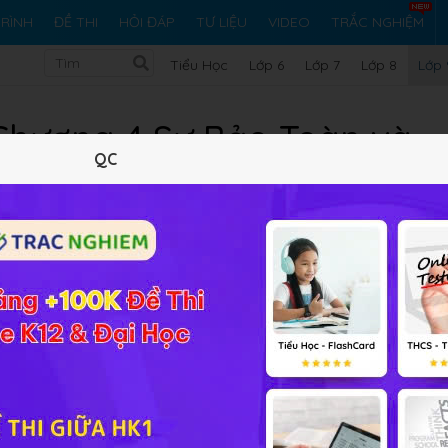
RÌNH
ĐỀ THI
HỎI ĐÁP
TƯ LIỆU
VIDEO
TRẮC NGHIỆM
Tiểu Học
Lớp 6
Lớp 7
Lớp 8
Lớp 
 Chương 4 Sự Bảo Toàn và
QC
Hóa Năng Lượng
g tâm của chương trình Vật lý lớp 9, Hoc247.net xin giới thiệ
hương 4
Sự Bảo Toàn và Chuyển Hóa Năng Lượng. Đây là tài l
n thức của mình, hướng dẫn các em phương pháp làm bài để 
goài ra, tài liệu còn có các đề thi trắc nghiệm online Chương
ợp từ nhiều trường THCS trên cả nước, giúp các em có thể ôn 
 rèn luyện tư duy và rèn luyện kỹ năng giải đề thi, qua đó có
 nhiều hơn. Hi vọng rằng đây sẽ là tài liệu bổ ích, không chỉ
rang vững vàng cho những kỳ thi quan trọng ở phía trước của