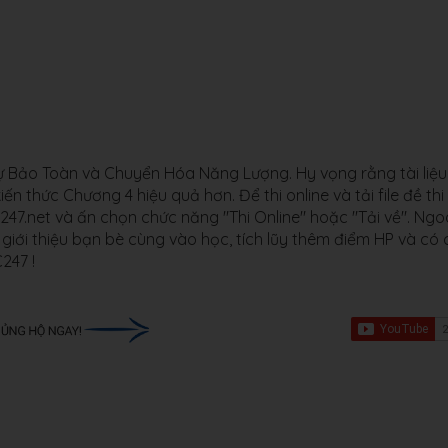
 Sự Bảo Toàn và Chuyển Hóa Năng Lượng. Hy vọng rằng tài liệu
ến thức Chương 4 hiệu quả hơn. Để thi online và tải file đề thi
7.net và ấn chọn chức năng "Thi Online" hoặc "Tải về". Ngo
giới thiệu bạn bè cùng vào học, tích lũy thêm điểm HP và có 
ỌC247 !