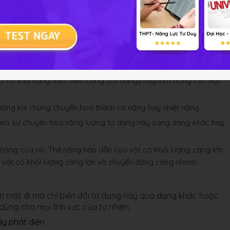
4
 đó có khả năng thực hiện công (cơ năng) hay làm nóng các vật
năng khi chúng chuyển hoá thành cơ năng hay nhiệt năng.
 theo sự chuyển hóa năng lượng từ dạng này sang dạng khác hay
năng của nó. Thế năng hấp dẫn của vật có khối lượng càng lớn
 vật có khối lượng càng lớn và chuyển động càng nhanh.
ên mất đi mà chỉ biến đổi từ dạng này qua dạng khác hoặc
dùng cho mọi lĩnh vực của tự nhiên.
áy phát điện