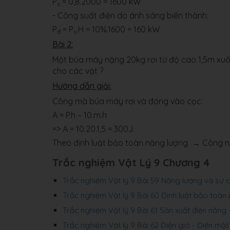
P
= 0,8.2000 = 1600 kW
s
- Công suất điện do ánh sáng biến thành:
P
= P
.H = 10%.1600 = 160 kW
đ
s
Bài 2:
Một búa máy nặng 20kg rơi từ độ cao 1,5m xuố
cho các vật ?
Hướng dẫn giải:
Công mà búa máy rơi và đóng vào cọc:
A = P.h – 10.m.h
=> A = 10.20.1,5 = 300J
Theo định luật bảo toàn năng lượng → Công n
Trắc nghiệm Vật Lý 9 Chương 4
Trắc nghiệm Vật lý 9 Bài 59 Năng lượng và sự
Trắc nghiệm Vật lý 9 Bài 60 Định luật bảo toàn
Trắc nghiệm Vật lý 9 Bài 61 Sản xuất điện năng -
Trắc nghiệm Vật lý 9 Bài 62 Điện gió - Điện mặt 