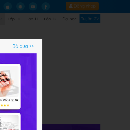
Đăng nhập
Tuyển GV
9
Lớp 10
Lớp 11
Lớp 12
Đại học
Bỏ qua >>
u
iệu
các
 4,
tập
 thể