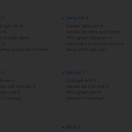
 9
Tiếng Anh 9
ết Ngữ Văn 9
Giải bài Tiếng Anh 9
n 9
Giải bài tập Tiếng Anh 9 (Mới)
n 9 (ngắn gọn)
Trắc nghiệm Tiếng Anh 9
u 9
Unit 1 Lớp 9 A visit from pen pal
i Phong cách Hồ Chí Minh
Tiếng Anh 9 mới Unit 1
 9
Sinh học 9
ết Hóa 9
Lý thuyết Sinh 9
i tập SGK Hóa học 9
Giải bài tập SGK Sinh 9
hiệm Hóa 9
Trắc nghiệm Sinh 9
 9 Chương 1
Sinh Học 9 Chương 1
GDCD 9