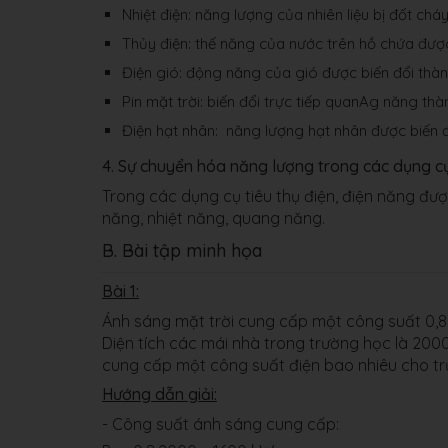
Nhiệt điện: năng lượng của nhiên liệu bị đốt ch
Thủy điện: thế năng của nước trên hồ chứa được
Điện gió: động năng của gió được biến đổi thàn
Pin mặt trời: biến đổi trực tiếp quanAg năng thà
Điện hạt nhân: năng lượng hạt nhân được biến đ
4. Sự chuyển hóa năng lượng trong các dụng cụ
Trong các dụng cụ tiêu thụ điện, điện năng đ
năng, nhiệt năng, quang năng.
B. Bài tập minh họa
Bài 1:
Ánh sáng mặt trời cung cấp một công suất 0,8 
Diện tích các mái nhà trong trường học là 2000
cung cấp một công suất điện bao nhiêu cho tr
Hướng dẫn giải:
- Công suất ánh sáng cung cấp: