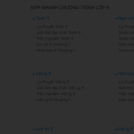
XEM NHANH CHƯƠNG TRÌNH LỚP 9
Toán 9
Ngữ văn
Lý thuyết Toán 9
Lý thuy
Giải bài tập SGK Toán 9
Soạn vă
Trắc nghiệm Toán 9
Soạn vă
Đại số 9 Chương 1
Văn mẫ
Hình học 9 Chương 1
Soạn bà
Vật lý 9
Hoá học
Lý thuyết Vật lý 9
Lý thuy
Giải bài tập SGK Vật Lý 9
Giải bà
Trắc nghiệm Vật lý 9
Trắc ng
Vật Lý 9 Chương 1
Hóa học
Lịch sử 9
Địa lý 9