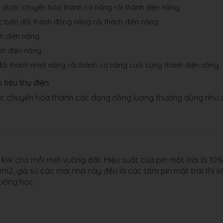
áy được chuyển hóa thành cơ năng rồi thành điện năng.
 biến đổi thành động năng rồi thành điện năng.
h điện năng.
nh điện năng.
ổi thành nhiệt năng rồi thành cơ năng cuối cùng thành điện năng.
 tiêu thụ điện
ược chuyển hóa thành các dạng năng lượng thường dùng như 
kW cho mỗi mét vuông đất. Hiệu suất của pin mặt trời là 10%
m2, giả sử các mái nhà này đều là các tấm pin mặt trời thì s
ường học.