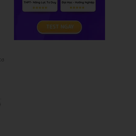
cơ
.
ẽ