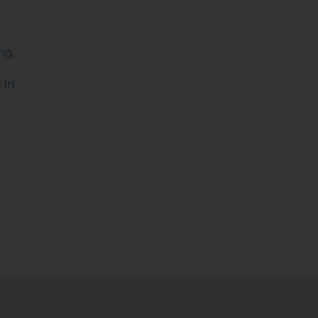
ng.
trí