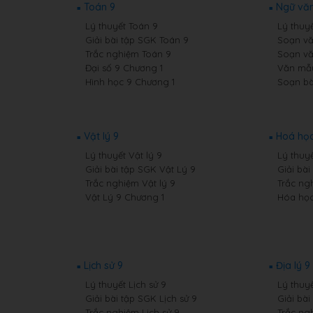
Toán 9
Ngữ văn
Lý thuyết Toán 9
Lý thuy
Giải bài tập SGK Toán 9
Soạn vă
Trắc nghiệm Toán 9
Soạn vă
Đại số 9 Chương 1
Văn mẫ
Hình học 9 Chương 1
Soạn bà
Vật lý 9
Hoá học
Lý thuyết Vật lý 9
Lý thuy
Giải bài tập SGK Vật Lý 9
Giải bà
Trắc nghiệm Vật lý 9
Trắc ng
Vật Lý 9 Chương 1
Hóa học
Lịch sử 9
Địa lý 9
Lý thuyết Lịch sử 9
Lý thuyế
Giải bài tập SGK Lịch sử 9
Giải bài
Trắc nghiệm Lịch sử 9
Trắc ng