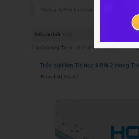
Hãy suy nghĩ và trả lời câu hỏi trước khi HOC247
Mã câu hỏi:
6162
Loại bài:
Câu hỏi này thuộc đề thi trắc nghiệm dưới đâ
Trắc nghiệm Tin học 9 Bài 2 Mạng Thô
10 câu hỏi | 30 phút