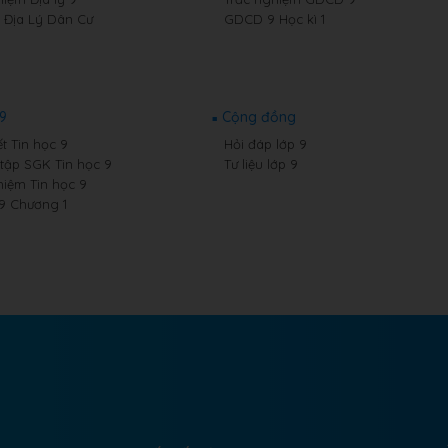
9 Địa Lý Dân Cư
GDCD 9 Học kì 1
 9
Cộng đồng
t Tin học 9
Hỏi đáp lớp 9
 tập SGK Tin học 9
Tư liệu lớp 9
hiệm Tin học 9
 9 Chương 1