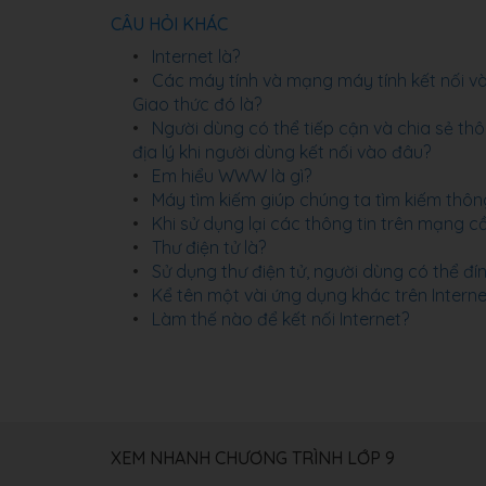
CÂU HỎI KHÁC
Internet là?
Các máy tính và mạng máy tính kết nối v
Giao thức đó là?
Người dùng có thể tiếp cận và chia sẻ thôn
địa lý khi người dùng kết nối vào đâu?
Em hiểu WWW là gì?
Máy tìm kiếm giúp chúng ta tìm kiếm thông
Khi sử dụng lại các thông tin trên mạng c
Thư điện tử là?
Sử dụng thư điện tử, người dùng có thể đí
Kể tên một vài ứng dụng khác trên Interne
Làm thế nào để kết nối Internet?
XEM NHANH CHƯƠNG TRÌNH LỚP 9