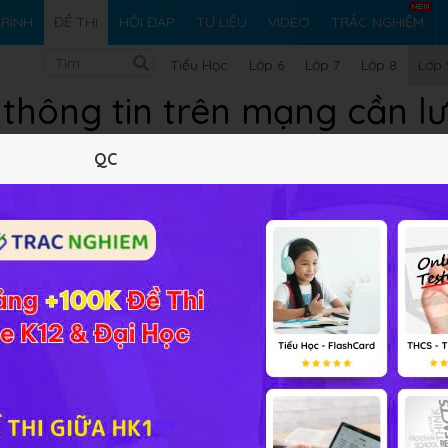
RÌNH
ĐỀ THI
HỎI ĐÁP
TƯ LIỆU
VIDEO
TRẮC NGHIỆM
Tiểu Học
Lớp 6
Lớp 7
Lớp 8
Lớp 
c thông tin trên mạng cần l
thông tin đó?
QC
u ý đến vấn đề của thông tin đó?
ìm