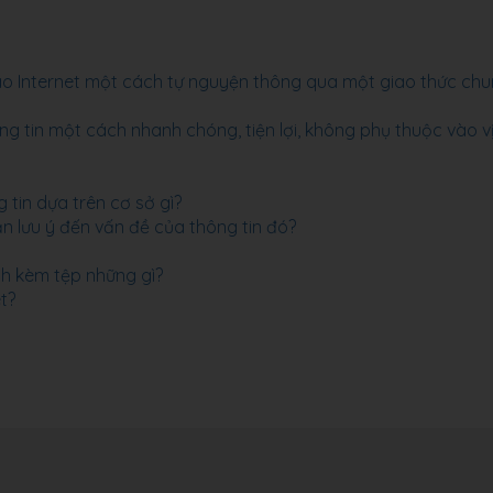
ào Internet một cách tự nguyện thông qua một giao thức chu
g tin một cách nhanh chóng, tiện lợi, không phụ thuộc vào vị 
 tin dựa trên cơ sở gì?
ần lưu ý đến vấn đề của thông tin đó?
nh kèm tệp những gì?
t?