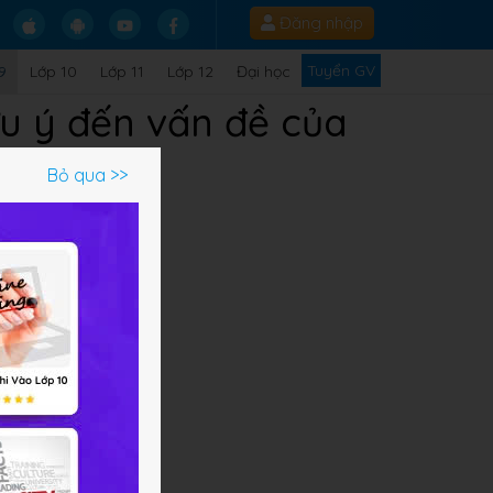
Đăng nhập
Tuyển GV
9
Lớp 10
Lớp 11
Lớp 12
Đại học
ưu ý đến vấn đề của
Bỏ qua >>