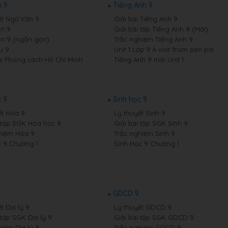
 9
Tiếng Anh 9
ết Ngữ Văn 9
Giải bài Tiếng Anh 9
n 9
Giải bài tập Tiếng Anh 9 (Mới)
n 9 (ngắn gọn)
Trắc nghiệm Tiếng Anh 9
u 9
Unit 1 Lớp 9 A visit from pen pal
i Phong cách Hồ Chí Minh
Tiếng Anh 9 mới Unit 1
 9
Sinh học 9
ết Hóa 9
Lý thuyết Sinh 9
i tập SGK Hóa học 9
Giải bài tập SGK Sinh 9
hiệm Hóa 9
Trắc nghiệm Sinh 9
 9 Chương 1
Sinh Học 9 Chương 1
GDCD 9
t Địa lý 9
Lý thuyết GDCD 9
 tập SGK Địa lý 9
Giải bài tập SGK GDCD 9
hiệm Địa lý 9
Trắc nghiệm GDCD 9