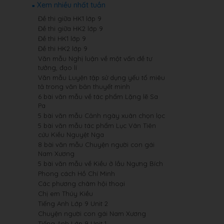
Xem nhiều nhất tuần
Đề thi giữa HK1 lớp 9
Đề thi giữa HK2 lớp 9
Đề thi HK1 lớp 9
Đề thi HK2 lớp 9
Văn mẫu Nghị luận về một vấn đề tư
tưởng, đạo lí
Văn mẫu Luyện tập sử dụng yếu tố miêu
tả trong văn bản thuyết minh
6 bài văn mẫu về tác phẩm Lặng lẽ Sa
Pa
5 bài văn mẫu Cảnh ngày xuân chọn lọc
5 bài văn mẫu tác phẩm Lục Vân Tiên
cứu Kiều Nguyệt Nga
8 bài văn mẫu Chuyện người con gái
Nam Xương
5 bài văn mẫu về Kiều ở lầu Ngưng Bích
Phong cách Hồ Chí Minh
Các phương châm hội thoại
Chị em Thúy Kiều
Tiếng Anh Lớp 9 Unit 2
Chuyện người con gái Nam Xương
Tiếng Anh Lớp 9 Unit 1