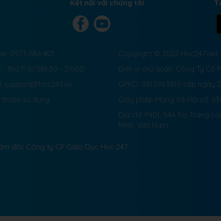
Kết nối với chúng tôi
T
ne: 0973 686 401
Copyright © 2022 Hoc247.net
 - thứ 7: từ 08h30 - 21h00
Đơn vị chủ quản: Công Ty Cổ
l: support@hoc247.vn
GPKD: 0313983319 cấp ngày 
 thuận sử dụng
Giấy phép Mạng Xã Hội số:
63
Địa chỉ: P401, 54A Nơ Trang L
Minh, Việt Nam.
Giám đốc Công ty CP Giáo Dục Học 247