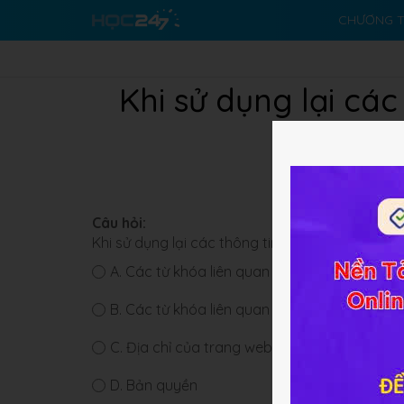
CHƯƠNG T
Khi sử dụng lại cá
Câu hỏi:
Khi sử dụng lại các thông tin trên mạng cần lư
A.
Các từ khóa liên quan đến thông tin cần t
B.
Các từ khóa liên quan đến trang web
C.
Địa chỉ của trang web
D.
Bản quyền