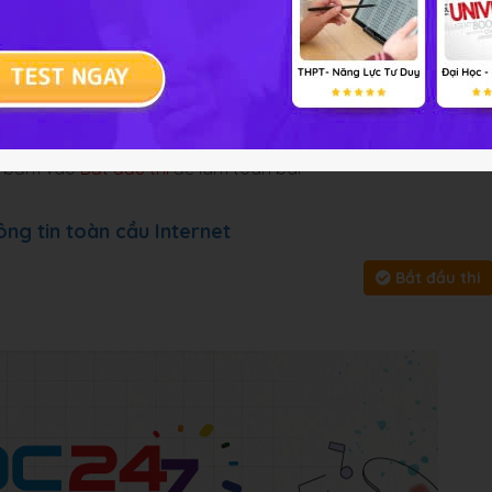
 cung cấp đáp án và lời giải
Bài tập
Chủ đề :
Môn họ
y, bấm vào
Bắt đầu thi
để làm toàn bài
ng tin toàn cầu Internet
Bắt đầu thi