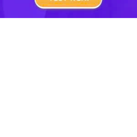
Người dùng có thể tiếp cận và chia sẻ thông tin một
cách nhanh chóng, tiện lợi, không phụ thuộc vào vị trí địa
lý khi người dùng kết nối vào đâu?
Em hiểu WWW là gì?
Trắc nghiệm hay với App HOC247
Tải App
Máy tìm kiếm giúp chúng ta tìm kiếm thông tin dựa trên
cơ sở gì?