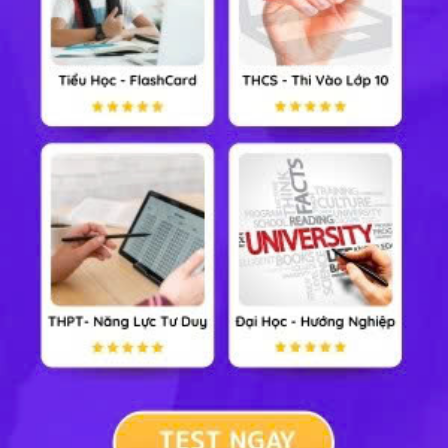
Trắc nghiệm Tin học 9 Bài 2 Mạng Thông tin toàn
cầu Internet
10 câu hỏi | 30 phút
Bắt đầu thi
CÂU HỎI KHÁC
Internet là?
Các máy tính và mạng máy tính kết nối vào Internet
một cách tự nguyện thông qua một giao thức chung.
Giao thức đó là?