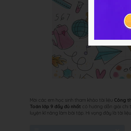
Mời các em học sinh tham khảo tài liệu
Công th
Toán lớp 9 đầy đủ nhất
có hướng dẫn giải chi t
luyện kĩ năng làm bài tập. Hi vọng đây là tài l