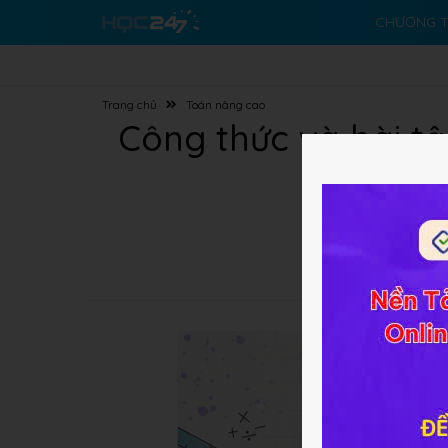
CHƯƠNG T
Trang chủ
Toán nâng cao
Công thức và bài t