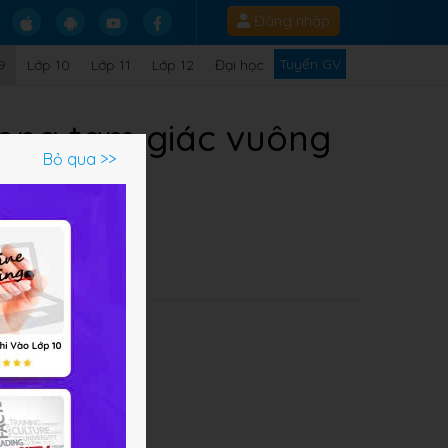
Đăng nhập
Tuyển GV
9
Lớp 10
Lớp 11
Lớp 12
Đại học
rong tam giác vuông
Bỏ qua >>
về