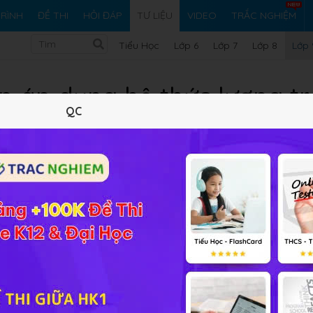
RÌNH
ĐỀ THI
HỎI ĐÁP
TƯ LIỆU
VIDEO
TRẮC NGHIỆM
Tiểu Học
Lớp 6
Lớp 7
Lớp 8
Lớp 
ập áp dụng hệ thức lượng t
QC
Toán lớp 9 đầy đủ nhất
11/07/2023
981.29 KB
320 lượt xem
0 tải 
Tóm tắt nội dung
Xem online
Tải về