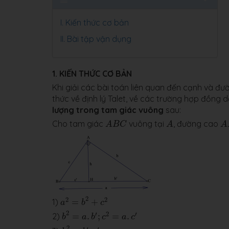
I.
Kiến thức cơ bản
II.
Bài tập vận dụng
1. KIẾN THỨC CƠ BẢN
Khi giải các bài toán liên quan đến cạnh và đ
thức về định lý Talet, về các trường hợp đồng
lượng trong tam giác vuông
sau:
A
B
C
A
A
Cho tam giác
vuông tại
, đường cao
A
B
C
A
A
a
2
=
b
2
+
c
2
2
2
2
1)
=
+
a
b
c
b
2
=
a
.
b
′
;
c
2
=
a
.
c
′
2
′
2
′
2)
=
.
;
=
.
b
a
b
c
a
c
h
2
=
b
′
.
c
′
2
′
′