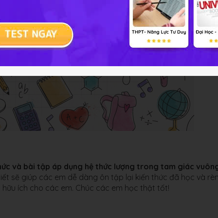
ức và bài tập áp dụng hệ thức lượng trong tam giác vuôn
iết sẽ​​ giúp các em dễ dàng ôn tập lại kiến thức đã học
và rè
iệu hữu ích cho các em. Chúc các em học thật tốt!