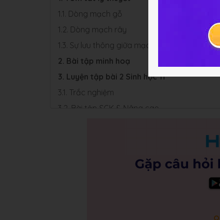
1.1. Dòng mạch gỗ
1.2. Dòng mạch rây
1.3. Sự lưu thông giữa mạch gỗ và mạch rây
2. Bài tập minh hoạ
3. Luyện tập bài 2 Sinh học 11
3.1. Trắc nghiệm
3.2. Bài tập SGK & Nâng cao
4. Hỏi đáp Bài 2 Chương 1 Sinh học 11