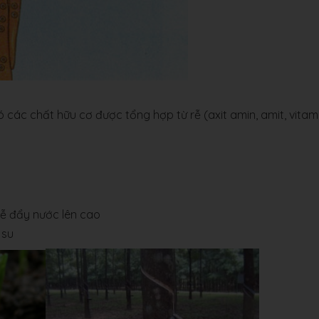
 các chất hữu cơ được tổng hợp từ rễ (axit amin, amit, vitami
rễ đẩy nước lên cao
 su