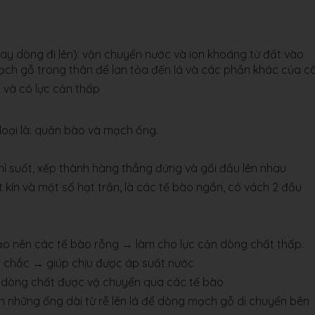
ay dòng đi lên): vận chuyển nước và ion khoáng từ đất vào
ạch gỗ trong thân để lan tỏa đến lá và các phần khác của câ
 và có lực cản thấp
oại là: quản bào và mạch ống.
hỉ suốt, xếp thành hàng thẳng đứng và gối đầu lên nhau
 kín và một số hạt trần, là các tế bào ngắn, có vách 2 đầu
o nên các tế bào rỗng → làm cho lực cản dòng chất thấp.
g chắc → giúp chịu được áp suất nước
 dòng chất được vậ chuyển qua các tế bào
nh những ống dài từ rễ lên lá để dòng mạch gỗ di chuyển bên