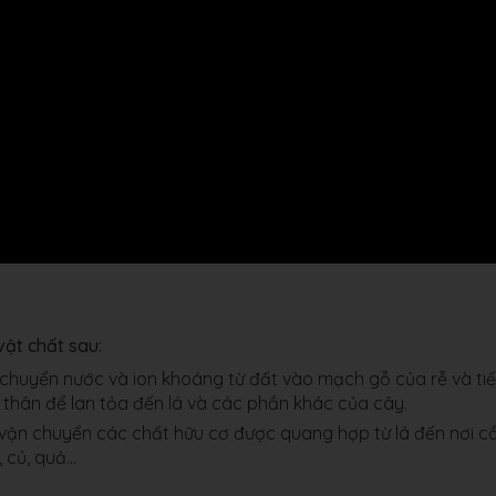
ật chất sau:
 chuyển nước và ion khoáng từ đất vào mạch gỗ của rễ và ti
thân để lan tỏa đến lá và các phần khác của cây.
vận chuyển các chất hữu cơ được quang hợp từ lá đến nơi c
, củ, quả…