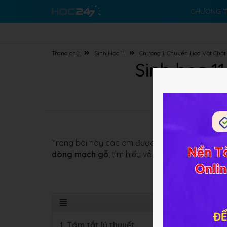
CHƯƠNG T
Trang chủ
Sinh Học 11
Chương 1: Chuyển Hoá Vật Chấ
Sinh học 1
Trong bài này các em được học về các dòng vậ
dòng mạch gỗ
, tìm hiểu về
cấu tạo, thành phầ
1. Tóm tắt lý thuyết