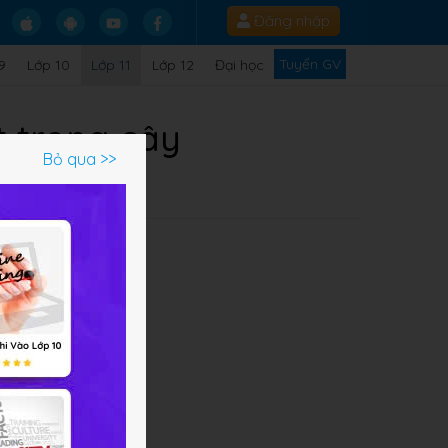
Đăng nhập
Tuyển GV
9
Lớp 10
Lớp 11
Lớp 12
Đại học
t trong cây
Bỏ qua >>
Q