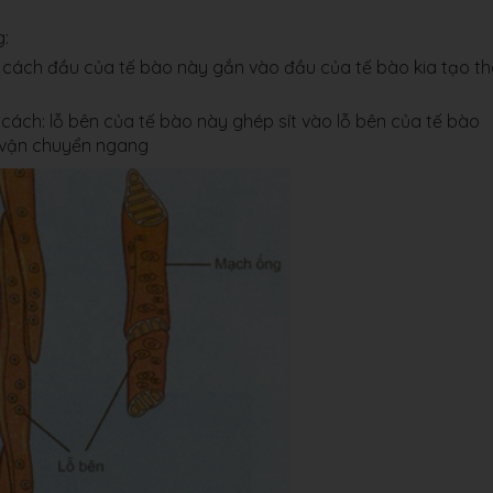
:
o cách đầu của tế bào này gắn vào đầu của tế bào kia tạo t
 cách: lỗ bên của tế bào này ghép sít vào lỗ bên của tế bào
 vận chuyển ngang