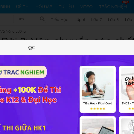
RÌNH
ĐỀ THI
HỎI ĐÁP
TƯ LIỆU
VIDEO
TRẮC NGHIỆM
Tiểu Học
Lớp 6
Lớp 7
Lớp 8
Lớp 
t Và Năng Lượng
1 Bài 2: Vận chuyển các chấ
QC
Lý thuyết
10
Trắc nghiệm
10
BT SGK
120
FA
n chuyển vật chất trong cây, cụ thể là
dòng mạch rây
và
n và các động lực đẩy
của hai dòng vận chuyển này