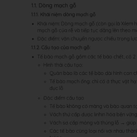
1.1. Dòng mạch gỗ
1.1.1. Khái niệm dòng mạch gỗ
Khái niệm: Dòng mạch gỗ (còn gọi là Xilem h
mạch gỗ của rễ và tiếp tục dâng lên theo m
Đặc điểm: vận chuyển ngược chiều trọng lực
1.1.2. Cấu tạo của mạch gỗ:
Tế bào mạch gỗ gồm các tế bào chết, có 2 l
Hình thái cấu tạo:
Quản bào là các tế bào dài hình con c
Tế bào mạch ống: chỉ có ở thực vật hạt
đục lỗ
Đặc điểm cấu tạo
Tế bào không có màng và bào quan tạ
Vách thứ cấp được linhin hóa bền vữn
Vách sơ cấp mỏng và thủng lỗ → giúp
Các tế bào cùng loại nối với nhau thà