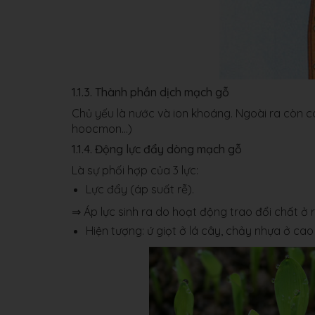
1.1.3. Thành phần dịch mạch gỗ
Chủ yếu là nước và ion khoáng. Ngoài ra còn có
hoocmon...)
1.1.4. Động lực đẩy dòng mạch gỗ
Là sự phối hợp của 3 lực:
Lực đẩy (áp suất rễ).
⇒ Áp lực sinh ra do hoạt động trao đổi chất ở 
Hiện tượng: ứ giọt ở lá cây, chảy nhựa ở cao