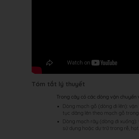
Tóm tắt lý thuyết
Trong cây có các dòng vận chuyển v
Dòng mạch gỗ (dòng đi lên): vận
tục dâng lên theo mạch gỗ trong 
Dòng mạch rây (dòng đi xuống): 
sử dụng hoặc dự trữ trong rễ, hạt