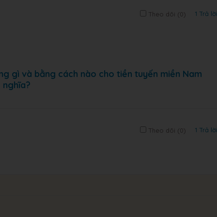
1 Trả lờ
Theo dõi (
0
)
ng gì và bằng cách nào cho tiền tuyến miền Nam
 nghĩa?
1 Trả lờ
Theo dõi (
0
)