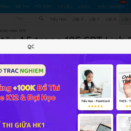
RÌNH
ĐỀ THI
HỎI ĐÁP
TƯ LIỆU
VIDEO
TRẮC NGHIỆM
Tiểu Học
Lớp 6
Lớp 7
Lớp 8
Lớp 
54 Đến Năm 1975
 tập 1.5 trang 105 SBT Lịch 
QC
20 trắc nghiệm
29 bài tập SGK
107 hỏi đáp
Lý thuyết
20
Trắc nghiệm
29
BT SGK
107
FA
Nam trong chiến đấu chống chiến lược “ Việt Nam hoá chiến
 Nam được thành lập
ền Nam Việt Nam được thành lập