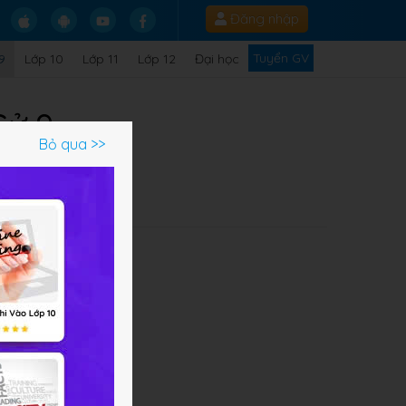
Đăng nhập
Tuyển GV
9
Lớp 10
Lớp 11
Lớp 12
Đại học
Sử 9
Bỏ qua >>
Q