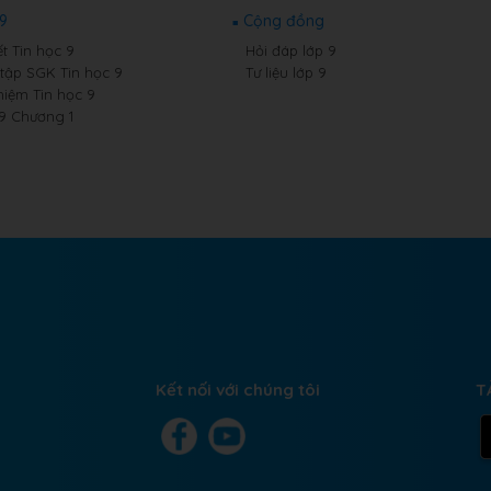
 9
Cộng đồng
t Tin học 9
Hỏi đáp lớp 9
 tập SGK Tin học 9
Tư liệu lớp 9
hiệm Tin học 9
 9 Chương 1
Kết nối với chúng tôi
T