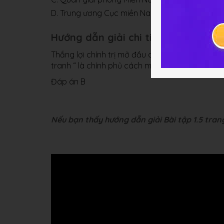
D. Trung ương Cục miền Nam được thành lập
Hướng dẫn giải chi tiết bài 1.5
Thắng lợi chính trị mở đầu cho quân dân miền 
tranh “ là chính phủ cách mạng lam thời Cộng
Đáp án B
Nếu bạn thấy hướng dẫn giải Bài tập 1.5 trang