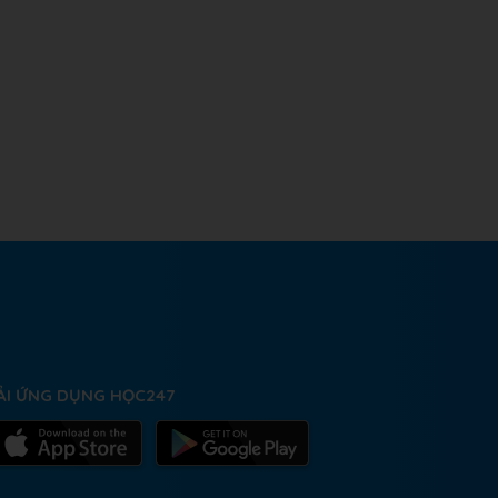
ẢI ỨNG DỤNG HỌC247