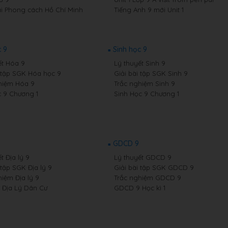
i Phong cách Hồ Chí Minh
Tiếng Anh 9 mới Unit 1
 9
Sinh học 9
ết Hóa 9
Lý thuyết Sinh 9
i tập SGK Hóa học 9
Giải bài tập SGK Sinh 9
hiệm Hóa 9
Trắc nghiệm Sinh 9
 9 Chương 1
Sinh Học 9 Chương 1
GDCD 9
t Địa lý 9
Lý thuyết GDCD 9
 tập SGK Địa lý 9
Giải bài tập SGK GDCD 9
hiệm Địa lý 9
Trắc nghiệm GDCD 9
9 Địa Lý Dân Cư
GDCD 9 Học kì 1