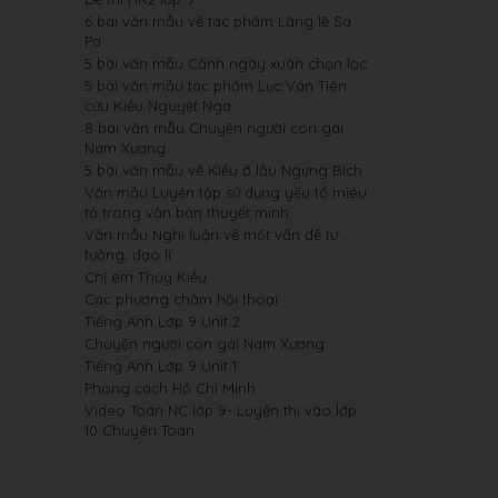
6 bài văn mẫu về tác phẩm Lặng lẽ Sa
Pa
5 bài văn mẫu Cảnh ngày xuân chọn lọc
5 bài văn mẫu tác phẩm Lục Vân Tiên
cứu Kiều Nguyệt Nga
8 bài văn mẫu Chuyện người con gái
Nam Xương
5 bài văn mẫu về Kiều ở lầu Ngưng Bích
Văn mẫu Luyện tập sử dụng yếu tố miêu
tả trong văn bản thuyết minh
Văn mẫu Nghị luận về một vấn đề tư
tưởng, đạo lí
Chị em Thúy Kiều
Các phương châm hội thoại
Tiếng Anh Lớp 9 Unit 2
Chuyện người con gái Nam Xương
Tiếng Anh Lớp 9 Unit 1
Phong cách Hồ Chí Minh
Video Toán NC lớp 9- Luyện thi vào lớp
10 Chuyên Toán