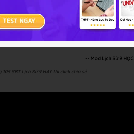
Nam trong chiến đấu chống chiến lược “ Việt Nam hoá chiến
 hoà miền Nam Việt Nam được thành lập
-- Mod Lịch Sử 9 HỌ
 105 SBT Lịch Sử 9 HAY thì click chia sẻ