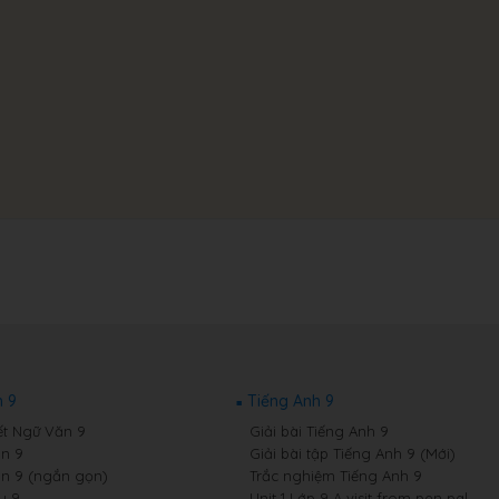
 9
Tiếng Anh 9
ết Ngữ Văn 9
Giải bài Tiếng Anh 9
n 9
Giải bài tập Tiếng Anh 9 (Mới)
n 9 (ngắn gọn)
Trắc nghiệm Tiếng Anh 9
u 9
Unit 1 Lớp 9 A visit from pen pal