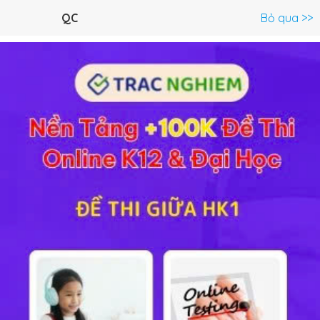
Menu
QC
Bỏ qua >>
C.Trình lớp 12 >
Lịch Sử 12
Toán 12
Ngữ Văn 12
Tiếng An
Bài tập Thảo luận trang 203 SGK Lịch sử 12 Bài 24
Lý thuyết
10
Trắc nghiệm
19
BT SGK
107
FAQ
Bài tập Thảo luận trang 203 SGK Lịch sử 12
Bài 24
Quốc hội khóa VI, kì họp thứ nhất đã quyết định những
vấn đề gì?
Hướng dẫn giải chi tiết
Quốc hội Khóa VI nước Việt Nam thống nhất họp kì đầu