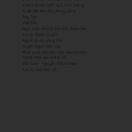
Video ôn thi THPT QG môn Vật lý
Ai đã đặt tên cho dòng sông
Tây Tiến
Việt Bắc
Nghị luận về một bài thơ, đoạn thơ
Sóng- Xuân Quỳnh
Người lái đò sông Đà
Tuyên Ngôn Độc Lập
Khái quát văn học Việt Nam từ đầu
CMT8 1945 đến thế kỉ XX
Đất Nước- Nguyễn Khoa Điềm
Cực trị của hàm số