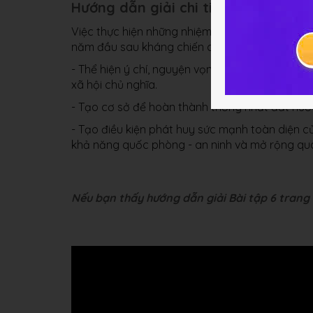
Hướng dẫn giải chi tiết bài 6
Việc thực hiện những nhiệm vụ cấp bách trước
năm đầu sau kháng chiến chống Mĩ thắng lợi có
- Thể hiện ý chí, nguyện vọng của cả dân tộc 
xã hội chủ nghĩa.
- Tạo cơ sở để hoàn thành thống nhất đất nước tr
- Tạo điều kiện phát huy sức mạnh toàn diện c
khả năng quốc phòng - an ninh và mở rộng quan
Nếu bạn thấy hướng dẫn giải Bài tập 6 trang 1