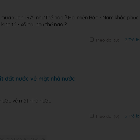
g mùa xuân 1975 như thế nào ? Hai miền Bắc - Nam khắc phục
kinh tế - xã hội như thế nào ?
2 Trả lờ
Theo dõi (
0
)
ất đất nước về mặt nhà nước
 nước về mặt nhà nước
3 Trả lờ
Theo dõi (
0
)
bài tập Lịch sử 12 Bài 24