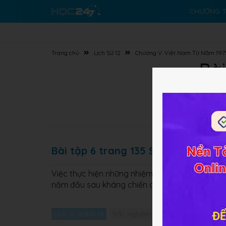
CHƯƠNG T
Trang chủ
Lịch Sử 12
Chương V: Việt Nam Từ Năm 19
Bài
Bài tập 6 trang 135 SBT Lịch Sử 12
Việc thực hiện những nhiệm vụ cấp bách trước
năm đầu sau kháng chiến chống Mĩ thắng lợi có
Lịch sử 12 Bài 24
Trắc nghiệm Lịch sử 12 Bài 24
Giải 