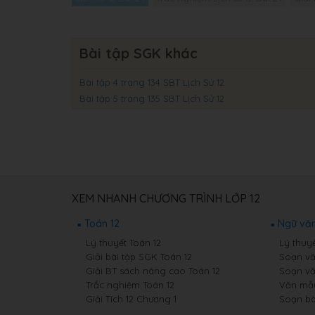
Bài tập SGK khác
Bài tập 4 trang 134 SBT Lịch Sử 12
Bài tập 5 trang 135 SBT Lịch Sử 12
XEM NHANH CHƯƠNG TRÌNH LỚP 12
Toán 12
Ngữ văn
Lý thuyết Toán 12
Lý thuy
Giải bài tập SGK Toán 12
Soạn vă
Giải BT sách nâng cao Toán 12
Soạn vă
Trắc nghiệm Toán 12
Văn mẫu
Giải Tích 12 Chương 1
Soạn bà