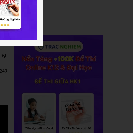
ong
và
ờng
C247