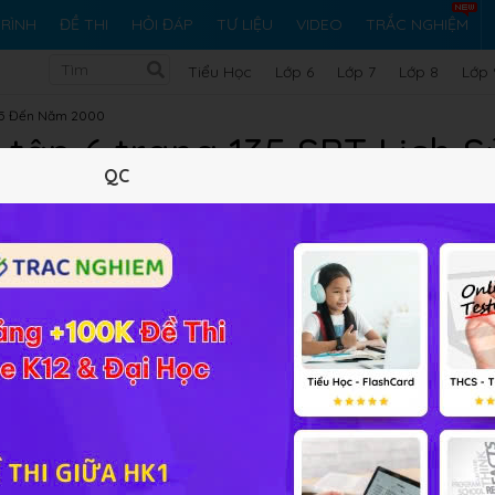
RÌNH
ĐỀ THI
HỎI ĐÁP
TƯ LIỆU
VIDEO
TRẮC NGHIỆM
Tiểu Học
Lớp 6
Lớp 7
Lớp 8
Lớp 
75 Đến Năm 2000
 tập 6 trang 135 SBT Lịch S
QC
10 trắc nghiệm
19 bài tập SGK
107 hỏi đáp
Lý thuyết
10
Trắc nghiệm
19
BT SGK
107
FA
 mắt và hoàn thành thống nhất đất nước về mặt nhà nước tr
 ý nghĩa gì?
bài tập Lịch sử 12 Bài 24