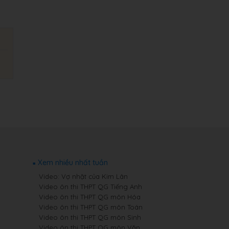
Xem nhiều nhất tuần
Video: Vợ nhặt của Kim Lân
Video ôn thi THPT QG Tiếng Anh
Video ôn thi THPT QG môn Hóa
Video ôn thi THPT QG môn Toán
Video ôn thi THPT QG môn Sinh
Video ôn thi THPT QG môn Văn