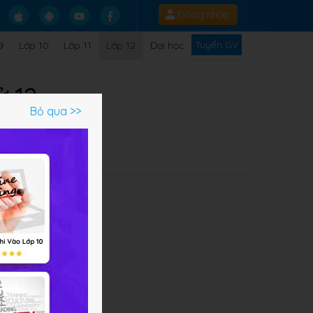
Đăng nhập
Tuyển GV
9
Lớp 10
Lớp 11
Lớp 12
Đại học
ử 12
Bỏ qua >>
Q
ong