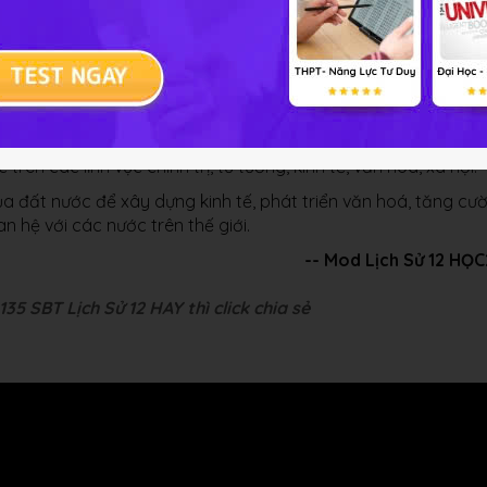
 mắt và hoàn thành thống nhất đất nước về mặt nhà nước tr
 ý nghĩa:
Việt Nam là xây dựng một nước Việt Nam thống nhất, độc lập 
ên các lĩnh vực chính trị, tư tưởng, kinh tế, văn hoá, xã hội.
ủa đất nước để xây dựng kinh tế, phát triển văn hoá, tăng cư
 hệ với các nước trên thế giới.
-- Mod Lịch Sử 12 HỌ
35 SBT Lịch Sử 12 HAY thì click chia sẻ