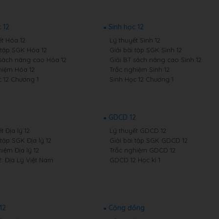
 12
Sinh học 12
ết Hóa 12
Lý thuyết Sinh 12
i tập SGK Hóa 12
Giải bài tập SGK Sinh 12
 sách nâng cao Hóa 12
Giải BT sách nâng cao Sinh 12
hiệm Hóa 12
Trắc nghiệm Sinh 12
 12 Chương 1
Sinh Học 12 Chương 1
2
GDCD 12
t Địa lý 12
Lý thuyết GDCD 12
 tập SGK Địa lý 12
Giải bài tập SGK GDCD 12
iệm Địa lý 12
Trắc nghiệm GDCD 12
2: Địa Lý Việt Nam
GDCD 12 Học kì 1
12
Cộng đồng