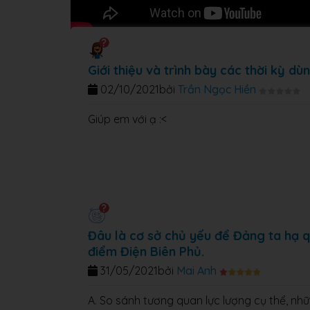
Giới thiệu và trình bày các thời kỳ d
02/10/2021
bởi
Trần Ngọc Hiền
Giúp em với ạ :<
Đâu là cơ sở chủ yếu để Đảng ta hạ q
điểm Điện Biên Phủ.
31/05/2021
bởi
Mai Anh
A. So sánh tương quan lực lượng cụ thể, nh