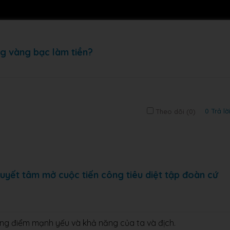
ùng vàng bạc làm tiền?
0 Trả lờ
Theo dõi (
0
)
uyết tâm mở cuộc tiến công tiêu diệt tập đoàn cứ
ững điểm mạnh yếu và khả năng của ta và địch.