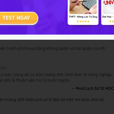
 - 1975) tiến hành cách mạng xã hội chủ nghĩa, miền Bắc đã
 của chủ nghĩa xã hội.
c dân mới của Mĩ cùng bộ máy chính quyền Sài Gòn bị sụp đổ
iến tranh phá hoại bằng không quân và hải quân của Mĩ.
 cư.
tư bản, song về cơ bản mang tính chất kinh tế nông nghiệp,
 đối, lệ thuộc viện trợ từ nước ngoài.
-- Mod Lịch Sử 12 HỌ
 trang 200 SGK Lịch sử 12 Bài 24 HAY thì click chia sẻ