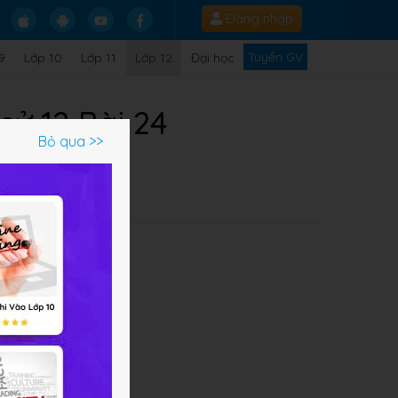
Đăng nhập
Tuyển GV
9
Lớp 10
Lớp 11
Lớp 12
Đại học
sử 12 Bài 24
Bỏ qua >>
Q
 khó