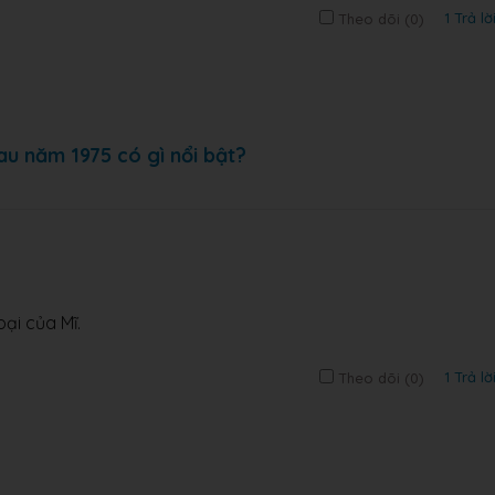
1 Trả lờ
Theo dõi (
0
)
au năm 1975 có gì nổi bật?
oại của Mĩ.
1 Trả lờ
Theo dõi (
0
)