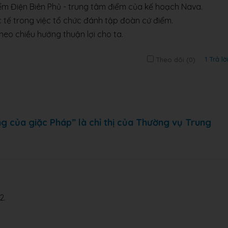
điểm Điện Biên Phủ - trung tâm điểm của kế hoạch Nava.
c tế trong việc tổ chức đánh tập đoàn cứ điểm.
heo chiều hướng thuận lợi cho ta.
1 Trả lờ
Theo dõi (
0
)
g của giặc Pháp” là chỉ thị của Thường vụ Trung
2.