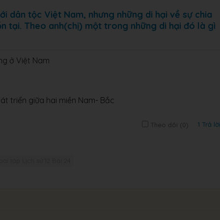
ới dân tộc Việt Nam, nhưng những di hại về sự chia
 tại. Theo anh(chị) một trong những di hại đó là gì
ợng ở Việt Nam
hát triển giữa hai miền Nam- Bắc
1 Trả lờ
Theo dõi (
0
)
bài tập Lịch sử 12 Bài 24