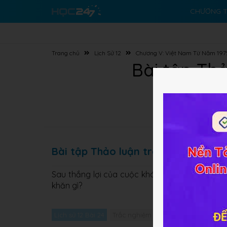
CHƯƠNG T
Trang chủ
Lịch Sử 12
Chương V: Việt Nam Từ Năm 19
Bài tập Thả
Bài tập Thảo luận trang 200 SGK Lị
Sau thắng lợi của cuộc kháng chiến chống Mĩ,
khăn gì?
Lịch sử 12 Bài 24
Trắc nghiệm Lịch sử 12 Bài 24
Giải 