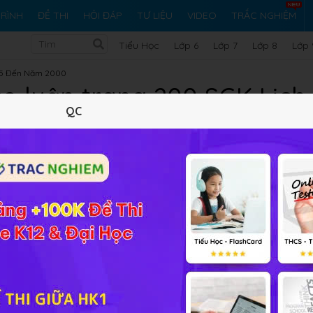
RÌNH
ĐỀ THI
HỎI ĐÁP
TƯ LIỆU
VIDEO
TRẮC NGHIỆM
Tiểu Học
Lớp 6
Lớp 7
Lớp 8
Lớp 
75 Đến Năm 2000
o luận trang 200 SGK Lịch 
QC
10 trắc nghiệm
19 bài tập SGK
107 hỏi đáp
Lý thuyết
10
Trắc nghiệm
19
BT SGK
107
FA
ch sử 12 Bài 24
 cứu nước, cách mạng ở hai miền Bắc - Nam có thuận lợi và
bài tập Lịch sử 12 Bài 24