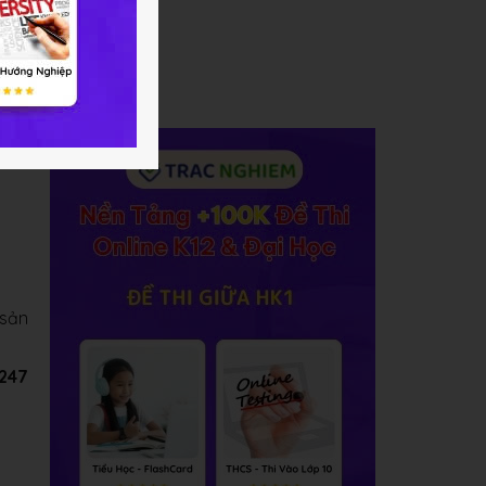
 xây
.
 sản
C247