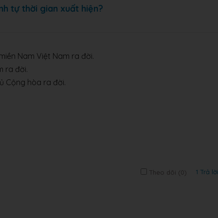
nh tự thời gian xuất hiện?
 miền Nam Việt Nam ra đời.
 ra đời.
ủ Cộng hòa ra đời.
1 Trả lờ
Theo dõi (
0
)