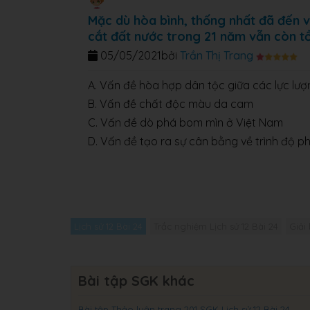
Mặc dù hòa bình, thống nhất đã đến v
cắt đất nước trong 21 năm vẫn còn tồn
05/05/2021
bởi
Trần Thị Trang
A. Vấn đề hòa hợp dân tộc giữa các lực lư
B. Vấn đề chất độc màu da cam
C. Vấn đề dò phá bom mìn ở Việt Nam
D. Vấn đề tạo ra sự cân bằng về trình độ p
Lịch sử 12 Bài 24
Trắc nghiệm Lịch sử 12 Bài 24
Giải 
Bài tập SGK khác
Bài tập Thảo luận trang 201 SGK Lịch sử 12 Bài 24