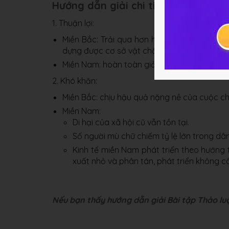
Hướng dẫn giải chi tiết
1. Thuận lợi:
Miền Bắc: Trải qua hơn hai mươi năm (1954
dựng được cơ sở vật chất - kĩ thuật ban đầu
Miền Nam: hoàn toàn giải phóng, chế độ thự
2. Khó khăn:
Miền Bắc: chịu hậu quả nặng nề của cuộc ch
Miền Nam:
Di hại của xã hội cũ vẫn tồn tại.
Số người mù chữ chiếm tỷ lệ lớn trong dân
Kinh tế miền Nam phát triển theo hướng 
xuất nhỏ và phân tán, phát triển không cân
Nếu bạn thấy hướng dẫn giải Bài tập Thảo luận