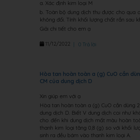
a. Xác định kim loại M
b. Toàn bộ dung dịch thu được cho qua 
không đổi. Tính khối lượng chất rắn sau k
Giải chi tiết cho em ạ
11/12/2022
|
0 Trả lời
Hòa tan hoàn toàn a (g) CuO cần dùng
CM của dung dịch D
Xin giúp em với ạ
Hòa tan hoàn toàn a (g) CuO cần dùng 2
dung dịch D. Biết V dung dịch coi như kh
cho đến khi dung dịch mất màu hoàn toàn,
thanh kim loại tăng 0,8 (g) so với khối l
sinh ra đều bám vào thanh kim loại A.