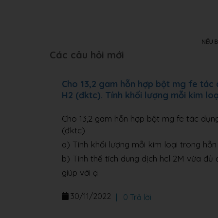
Các câu hỏi mới
Cho 13,2 gam hỗn hợp bột mg fe tác dụ
H2 (đktc). Tính khối lượng mỗi kim lo
Cho 13,2 gam hỗn hợp bột mg fe tác dụng 
(đktc)
a) Tính khối lượng mỗi kim loại trong hỗ
b) Tính thể tích dung dịch hcl 2M vừa đ
giúp với ạ
30/11/2022
|
0 Trả lời