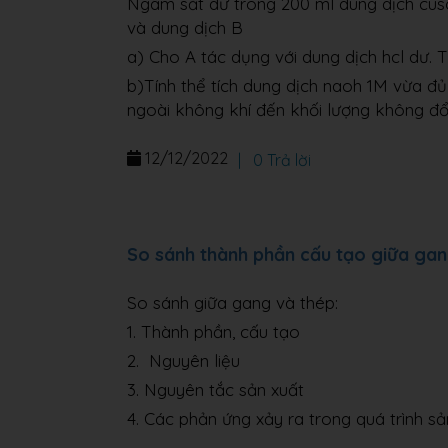
Ngâm sắt dư trong 200 ml dung dịch cuso
và dung dịch B
a) Cho A tác dụng với dung dịch hcl dư. T
b)Tính thể tích dung dịch naoh 1M vừa đ
ngoài không khí đến khối lượng không đổ
12/12/2022
|
0 Trả lời
So sánh thành phần cấu tạo giữa gan
So sánh giữa gang và thép:
1. Thành phần, cấu tạo
2. Nguyên liệu
3. Nguyên tắc sản xuất
4. Các phản ứng xảy ra trong quá trình sả