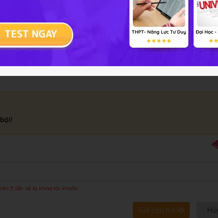
ân tử. Tinh bột có mạch phân nhánh còn xenlulozơ có mạch khô
bội!
rên 5 lần sẽ bị khóa tài khoản
Gửi câu trả lời
Hủ