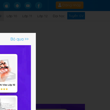
Đăng nhập
Tuyển GV
9
Lớp 10
Lớp 11
Lớp 12
Đại học
Bỏ qua >>
ạm