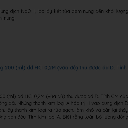
dung dịch NaOH, lọc lấy kết tủa đem nung đến khối lượn
hi nung
 200 (ml) dd HCl 0,2M (vừa đủ) thu được dd D. Tính
00 (ml) dd HCl 0,2M (vừa đủ) thu được dd D. Tính CM củ
ông đổi. Nhúng thanh kim loại A hóa trị II vào dung dịch 
 lấy thanh kim loại ra rửa sạch, làm khô và cân lại thấ
ượng ban đầu. Tìm kim loại A. Biết rằng toàn bộ lượng đồn