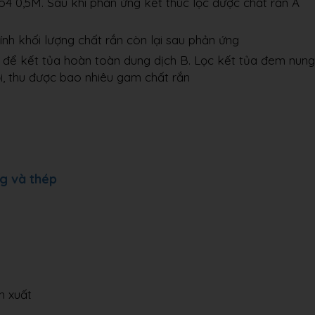
4 0,5M. Sau khi phản ứng kết thúc lọc được chất rắn A
ính khối lượng chất rắn còn lại sau phản ứng
ủ để kết tủa hoàn toàn dung dịch B. Lọc kết tủa đem nung
i, thu được bao nhiêu gam chất rắn
g và thép
n xuất