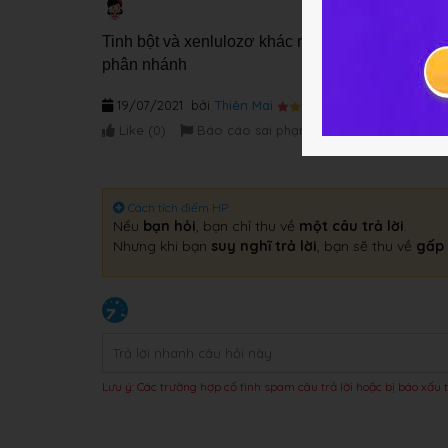
Tinh bột và xenlulozơ khác nhau về cấu trúc ph
phân nhánh
19/07/2021
bởi
Thiên Mai
Like (
0
)
Báo cáo sai phạm
Cách tích điểm HP
Nếu
bạn hỏi
, bạn chỉ thu về
một câu trả lời
.
Nhưng khi bạn
suy nghĩ trả lời
, bạn sẽ thu về
gấp 
Lưu ý: Các trường hợp cố tình spam câu trả lời hoặc bị báo xấu t