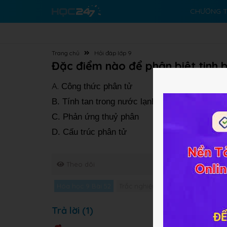
CHƯƠNG T
Trang chủ
Hỏi đáp lớp 9
Đặc điểm nào để phân biệt tinh b
A.
Công thức phân tử
B. Tính tan trong nước lạnh
C. Phản ứng thuỷ phân
D. Cấu trúc phân tử
Theo dõi
Hóa học 9 Bài 52
Trắc nghiệm Hóa học 9 Bài 52
G
Trả lời (1)