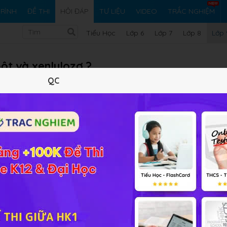
RÌNH
ĐỀ THI
HỎI ĐÁP
TƯ LIỆU
VIDEO
TRẮC NGHIỆM
Tiểu Học
Lớp 6
Lớp 7
Lớp 8
Lớp 
ột và xenlulozơ ?
QC
Vi ph
iải bài tập Hóa học 9 Bài 52