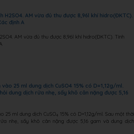
h H2SO4. AM vừa đủ thu được 8,96l khí hidro(ĐKTC).
Xác định A
SO4. AM vừa đủ thu được 8,96l khí hidro(ĐKTC). Tính
A
m vào 25 ml dung dịch CuSO4 15% có D=1,12g/ml.
khỏi dung dịch rửa nhẹ, sấy khô cân nặng được 5,16
ào 25 ml dung dịch CuSO
15% có D=1,12g/ml. Sau một thờ
4
h rửa nhẹ, sấy khô cân nặng được 5,16 gam và dung dịc