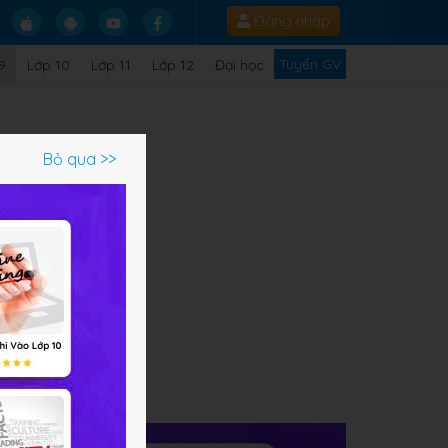
Đăng nhập
Tuyển GV
9
Lớp 10
Lớp 11
Lớp 12
Đại học
Bỏ qua >>
ian,
 có
hông
ạm