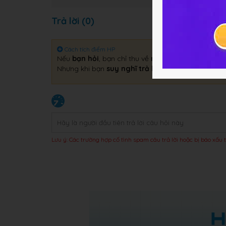
Trả lời (0)
Cách tích điểm HP
Nếu
bạn hỏi
, bạn chỉ thu về
một câu trả lời
.
Nhưng khi bạn
suy nghĩ trả lời
, bạn sẽ thu về
gấp 
Lưu ý: Các trường hợp cố tình spam câu trả lời hoặc bị báo xấu t