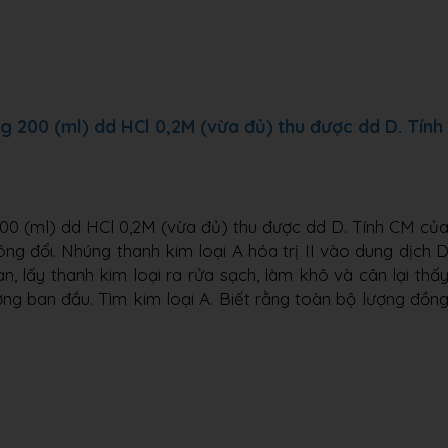
 200 (ml) dd HCl 0,2M (vừa đủ) thu được dd D. Tính
00 (ml) dd HCl 0,2M (vừa đủ) thu được dd D. Tính CM củ
ông đổi. Nhúng thanh kim loại A hóa trị II vào dung dịch 
 lấy thanh kim loại ra rửa sạch, làm khô và cân lại thấ
ượng ban đầu. Tìm kim loại A. Biết rằng toàn bộ lượng đồn