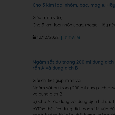
Cho 3 kim loại nhôm, bạc, magie. Hã
Giúp mình với ạ
Cho 3 kim loại nhôm, bạc, magie. Hãy nê
12/12/2022
|
0 Trả lời
Ngâm sắt dư trong 200 ml dung dịch 
rắn A và dung dịch B
Giải chi tiết giúp mình với
Ngâm sắt dư trong 200 ml dung dịch cuso
và dung dịch B
a) Cho A tác dụng với dung dịch hcl dư. T
b)Tính thể tích dung dịch naoh 1M vừa đ
ngoài không khí đến khối lượng không đổ