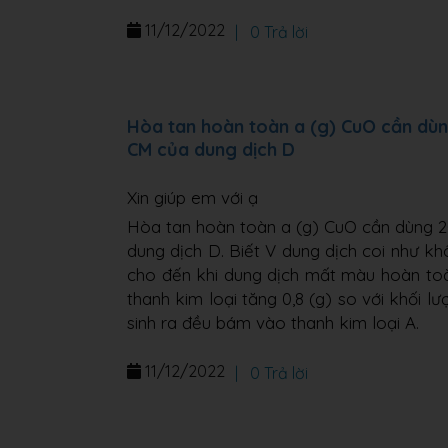
11/12/2022
|
0 Trả lời
Hòa tan hoàn toàn a (g) CuO cần dùng
CM của dung dịch D
Xin giúp em với ạ
Hòa tan hoàn toàn a (g) CuO cần dùng 2
dung dịch D. Biết V dung dịch coi như kh
cho đến khi dung dịch mất màu hoàn toàn,
thanh kim loại tăng 0,8 (g) so với khối l
sinh ra đều bám vào thanh kim loại A.
11/12/2022
|
0 Trả lời