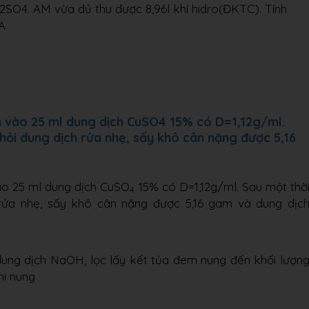
SO4. AM vừa đủ thu được 8,96l khí hidro(ĐKTC). Tính
A
m vào 25 ml dung dịch CuSO4 15% có D=1,12g/ml.
khỏi dung dịch rửa nhẹ, sấy khô cân nặng được 5,16
ào 25 ml dung dịch CuSO
15% có D=1,12g/ml. Sau một thờ
4
h rửa nhẹ, sấy khô cân nặng được 5,16 gam và dung dịc
dung dịch NaOH, lọc lấy kết tủa đem nung đến khối lượn
hi nung