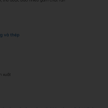
g và thép
n xuất