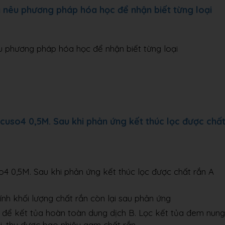
y nêu phương pháp hóa học để nhận biết từng loại
u phương pháp hóa học để nhận biết từng loại
cuso4 0,5M. Sau khi phản ứng kết thúc lọc được chấ
4 0,5M. Sau khi phản ứng kết thúc lọc được chất rắn A
ính khối lượng chất rắn còn lại sau phản ứng
ủ để kết tủa hoàn toàn dung dịch B. Lọc kết tủa đem nung
i, thu được bao nhiêu gam chất rắn