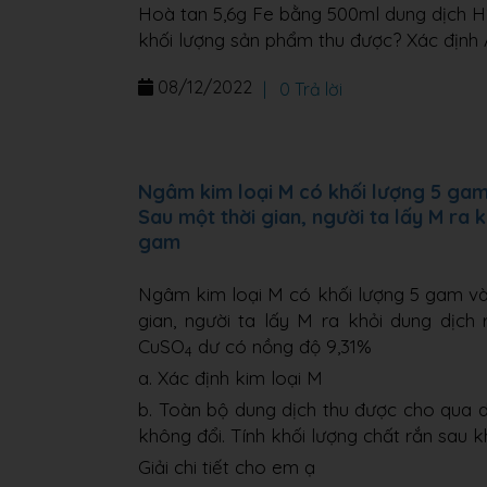
Hoà tan 5,6g Fe bằng 500ml dung dịch H2
khối lượng sản phẩm thu được? Xác định 
08/12/2022
|
0 Trả lời
Ngâm kim loại M có khối lượng 5 ga
Sau một thời gian, người ta lấy M ra 
gam
Ngâm kim loại M có khối lượng 5 gam v
gian, người ta lấy M ra khỏi dung dịc
CuSO
dư có nồng độ 9,31%
4
a. Xác định kim loại M
b. Toàn bộ dung dịch thu được cho qua 
không đổi. Tính khối lượng chất rắn sau k
Giải chi tiết cho em ạ