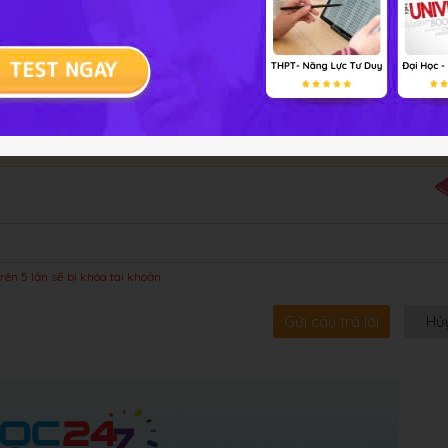
bội!
rên 5 lần sẽ bị khóa tài khoản
Gửi câu trả lời
Hủ