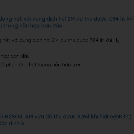
ng hết với dung dịch hcl 2M dư thu được 7,84 lít khí
ại trong hỗn hợp ban đầu
hết với dung dịch hcl 2M dư thu được 7,84 lít khí H
2
n hợp ban đầu
ủ để phản ứng hết lượng hỗn hợp trên
h H2SO4. AM vừa đủ thu được 8,96l khí hidro(ĐKTC).
Xác định A