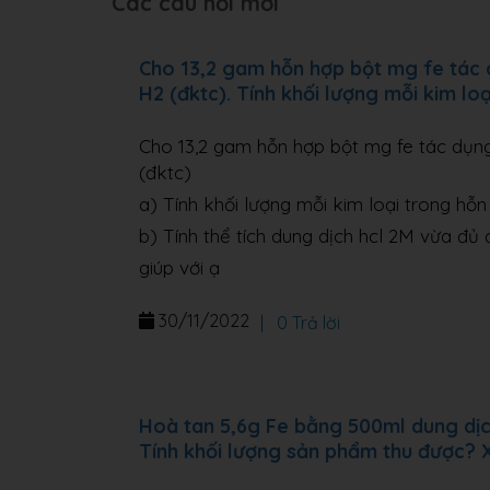
Các câu hỏi mới
Cho 13,2 gam hỗn hợp bột mg fe tác dụ
H2 (đktc). Tính khối lượng mỗi kim lo
Cho 13,2 gam hỗn hợp bột mg fe tác dụng 
(đktc)
a) Tính khối lượng mỗi kim loại trong hỗ
b) Tính thể tích dung dịch hcl 2M vừa đ
giúp với ạ
30/11/2022
|
0 Trả lời
Hoà tan 5,6g Fe bằng 500ml dung dịc
Tính khối lượng sản phẩm thu được? 