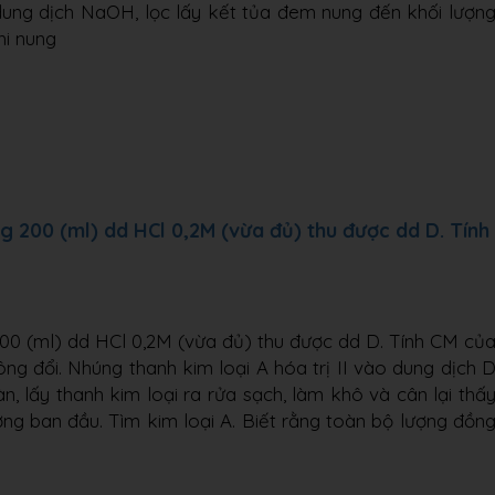
dung dịch NaOH, lọc lấy kết tủa đem nung đến khối lượn
hi nung
 200 (ml) dd HCl 0,2M (vừa đủ) thu được dd D. Tính
00 (ml) dd HCl 0,2M (vừa đủ) thu được dd D. Tính CM củ
ông đổi. Nhúng thanh kim loại A hóa trị II vào dung dịch 
 lấy thanh kim loại ra rửa sạch, làm khô và cân lại thấ
ượng ban đầu. Tìm kim loại A. Biết rằng toàn bộ lượng đồn