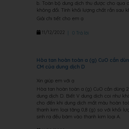
b. Toàn bộ dung dịch thu được cho qua 
không đổi. Tính khối lượng chất rắn sau k
Giải chi tiết cho em ạ
11/12/2022
|
0 Trả lời
Hòa tan hoàn toàn a (g) CuO cần dùng
CM của dung dịch D
Xin giúp em với ạ
Hòa tan hoàn toàn a (g) CuO cần dùng 2
dung dịch D. Biết V dung dịch coi như kh
cho đến khi dung dịch mất màu hoàn toàn,
thanh kim loại tăng 0,8 (g) so với khối l
sinh ra đều bám vào thanh kim loại A.