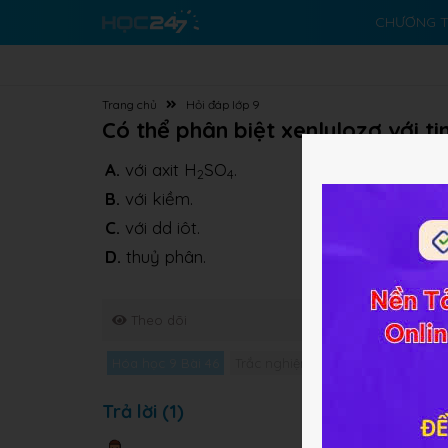
CHƯƠNG T
Trang chủ
Hỏi đáp lớp 9
Có thể phân biệt xenlulozơ với t
A.
với axit H
SO
.
2
4
B.
với kiềm.
C.
với dd iôt.
D.
thuỷ phân.
Theo dõi
Hóa học 9 Bài 46
Trắc nghiệm Hóa học 9 Bài 46
G
Trả lời (1)