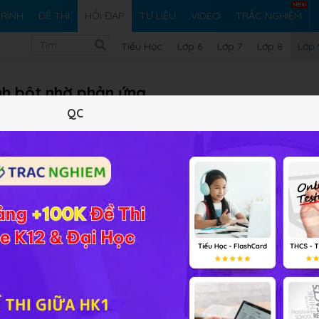
RÌNH
ĐỀ THI
HỎI ĐÁP
TƯ LIỆU
VIDEO
TRẮC NGHIỆM
Tiểu Học
Lớp 6
Lớp 7
Lớp 8
Lớp 
inh bột nhờ phản ứng
QC
Vi ph
iải bài tập Hóa học 9 Bài 46