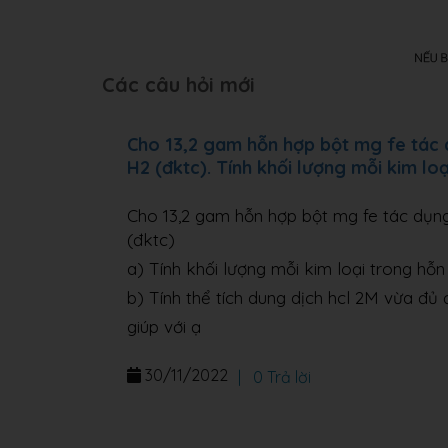
Các câu hỏi mới
Cho 13,2 gam hỗn hợp bột mg fe tác dụ
H2 (đktc). Tính khối lượng mỗi kim lo
Cho 13,2 gam hỗn hợp bột mg fe tác dụng 
(đktc)
a) Tính khối lượng mỗi kim loại trong hỗ
b) Tính thể tích dung dịch hcl 2M vừa đ
giúp với ạ
30/11/2022
|
0 Trả lời