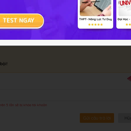
phản ứng với dd iôt.
bội!
rên 5 lần sẽ bị khóa tài khoản
Gửi câu trả lời
Hủ