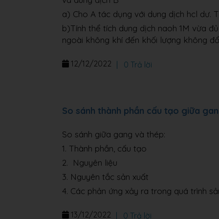
a) Cho A tác dụng với dung dịch hcl dư. T
b)Tính thể tích dung dịch naoh 1M vừa đ
ngoài không khí đến khối lượng không đổ
12/12/2022
|
0 Trả lời
So sánh thành phần cấu tạo giữa gan
So sánh giữa gang và thép:
1. Thành phần, cấu tạo
2. Nguyên liệu
3. Nguyên tắc sản xuất
4. Các phản ứng xảy ra trong quá trình sả
13/12/2022
|
0 Trả lời