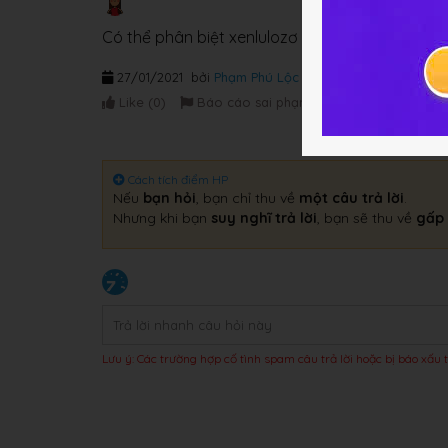
Có thể phân biệt xenlulozơ với tinh bột nhờ 
27/01/2021
bởi
Phạm Phú Lộc Nữ
Like (
0
)
Báo cáo sai phạm
Cách tích điểm HP
Nếu
bạn hỏi
, bạn chỉ thu về
một câu trả lời
.
Nhưng khi bạn
suy nghĩ trả lời
, bạn sẽ thu về
gấp 
Lưu ý: Các trường hợp cố tình spam câu trả lời hoặc bị báo xấu t