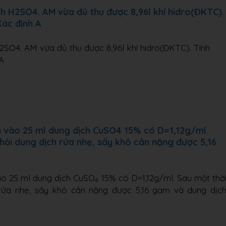
h H2SO4. AM vừa đủ thu được 8,96l khí hidro(ĐKTC).
Xác định A
SO4. AM vừa đủ thu được 8,96l khí hidro(ĐKTC). Tính
A
m vào 25 ml dung dịch CuSO4 15% có D=1,12g/ml.
khỏi dung dịch rửa nhẹ, sấy khô cân nặng được 5,16
ào 25 ml dung dịch CuSO
15% có D=1,12g/ml. Sau một thờ
4
h rửa nhẹ, sấy khô cân nặng được 5,16 gam và dung dịc