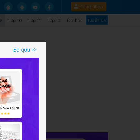
Đăng nhập
Tuyển GV
9
Lớp 10
Lớp 11
Lớp 12
Đại học
Bỏ qua >>
ạm