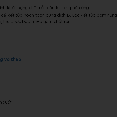
ính khối lượng chất rắn còn lại sau phản ứng
ủ để kết tủa hoàn toàn dung dịch B. Lọc kết tủa đem nung
i, thu được bao nhiêu gam chất rắn
g và thép
n xuất