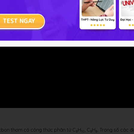
acbon thơm có công thức phân tử C
H
, C
H
. Trong số các 
8
10
8
8