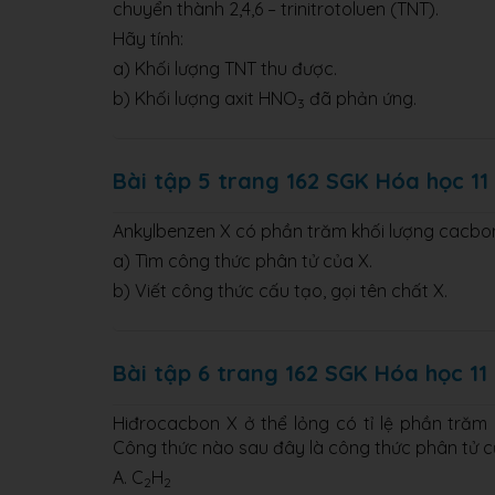
chuyển thành 2,4,6 – trinitrotoluen (TNT).
Hãy tính:
a) Khối lượng TNT thu được.
b) Khối lượng axit HNO
đã phản ứng.
3
Bài tập 5 trang 162 SGK Hóa học 11
Ankylbenzen X có phần trăm khối lượng cacbon
a) Tìm công thức phân tử của X.
b) Viết công thức cấu tạo, gọi tên chất X.
Bài tập 6 trang 162 SGK Hóa học 11
Hiđrocacbon X ở thể lỏng có tỉ lệ phần trăm 
Công thức nào sau đây là công thức phân tử c
A. C
H
2
2