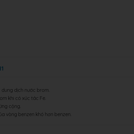
11
i dung dịch nước brom.
om khi có xúc tác Fe.
 ứng cộng.
của vòng benzen khó hơn benzen.