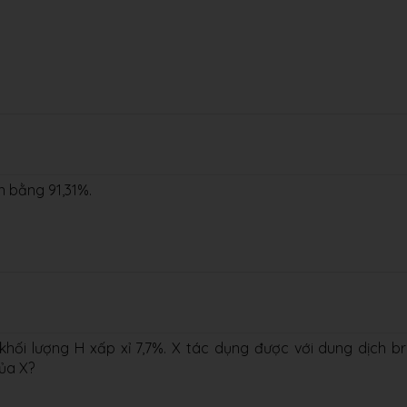
 bằng 91,31%.
khối lượng H xấp xỉ 7,7%. X tác dụng được với dung dịch b
ủa X?