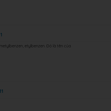
1
đimetylbenzen, etylbenzen. Đó là tên của
11