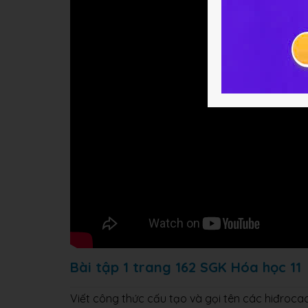
Bài tập 1 trang 162 SGK Hóa học 11
Viết công thức cấu tạo và gọi tên các hiđroc