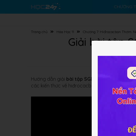
CHƯƠNG T
Trang chủ
Hóa Học 11
Chương 7: Hiđrocacbon Thơm. N
Giải bài tập 
Hướng dẫn giải
bài tập SGK
Hóa học 11 Bài 36
các kiến thức về hiđrocacbon thơm.