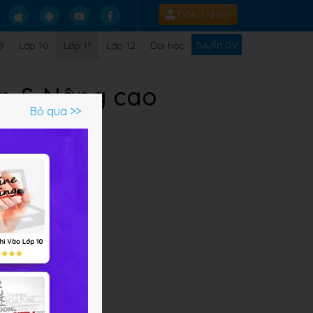
Đăng nhập
Tuyển GV
9
Lớp 10
Lớp 11
Lớp 12
Đại học
bản & Nâng cao
Bỏ qua >>
lại