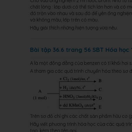
Cho vào ống nghiệm 2 ml nước brom. Nhỏ từ từ
chất lỏng : lớp dưới có thể tích lớn hơn và có 
đó trộn vào nhau và sau đó để yên ống nghiệm. T
và không màu, lớp trên có màu.
Hãy giải thích những hiện tượng vừa nêu.
Bài tập 36.6 trang 56 SBT Hóa học 
A là một đồng đẳng của benzen có tỉ khối hơi s
A tham gia các quá trình chuyển hóa theo sơ đ
Trên sơ đồ chỉ ghi các chất sản phẩm hữu cơ (
Hãy viết phương trình hóa học của các quá trì
tạo, kèm theo tên gọi.