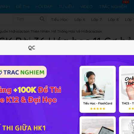
RÌNH
ĐỀ THI
HỎI ĐÁP
TƯ LIỆU
VIDEO
TRẮC NGHIỆM
Tiểu Học
Lớp 6
Lớp 7
Lớp 8
Lớp 
guồn Hiđrocacbon Thiên Nhiên. Hệ Thống Hóa Về Hiđrocacbon
SGK Bài 36 Hóa học 11 Cơ 
QC
Lý thuyết
10
Trắc nghiệm
15
BT SGK
58
FAQ
Luyện tập Hiđrocacbon thơm
giúp các em học sinh củng cố 