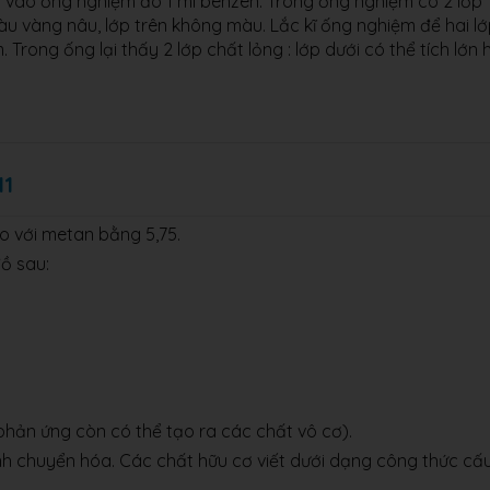
 vào ống nghiệm đó 1 ml benzen. Trong ống nghiệm có 2 lớp
màu vàng nâu, lớp trên không màu. Lắc kĩ ống nghiệm để hai l
rong ống lại thấy 2 lớp chất lỏng : lớp dưới có thể tích lớn 
11
o với metan bằng 5,75.
ồ sau:
phản ứng còn có thể tạo ra các chất vô cơ).
nh chuyển hóa. Các chất hữu cơ viết dưới dạng công thức cấ