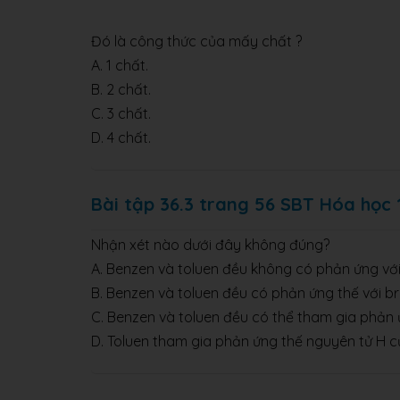
Đó là công thức của mấy chất ?
A. 1 chất.
B. 2 chất.
C. 3 chất.
D. 4 chất.
Bài tập 36.3 trang 56 SBT Hóa học 
Nhận xét nào dưới đây không đúng?
A. Benzen và toluen đều không có phản ứng vớ
B. Benzen và toluen đều có phản ứng thế với br
C. Benzen và toluen đều có thể tham gia phản
D. Toluen tham gia phản ứng thế nguyên tử H 