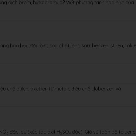
ung dịch brom, hiđrobromua? Viết phương trình hoá học của
g hóa học đặc biệt các chất lỏng sau: benzen, stiren, tolu
u chế etilen, axetilen từ metan; điều chế clobenzen và
HNO
đặc, dư (xúc tác axit H
SO
đặc). Giả sử toàn bộ toluene
3
2
4