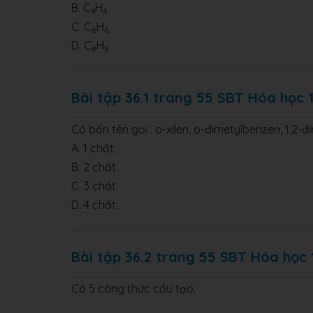
B. C
H
4
4
C. C
H
6
6
D. C
H
8
8
Bài tập 36.1 trang 55 SBT Hóa học 1
Có bốn tên gọi : o-xilen, o-đimetylbenzen, 1,2-
A. 1 chất.
B. 2 chất.
C. 3 chất.
D. 4 chất.
Bài tập 36.2 trang 55 SBT Hóa học 
Có 5 công thức cấu tạo: