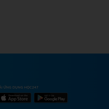
ẢI ỨNG DỤNG HỌC247