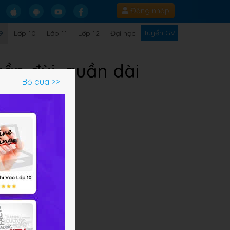
Đăng nhập
Tuyển GV
9
Lớp 10
Lớp 11
Lớp 12
Đại học
ần đùi, quần dài
Bỏ qua >>
các