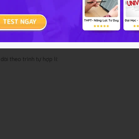
5cm
ài theo trình tự hợp lí: