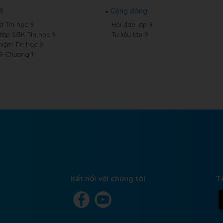
 9
Cộng đồng
t Tin học 9
Hỏi đáp lớp 9
 tập SGK Tin học 9
Tư liệu lớp 9
hiệm Tin học 9
 9 Chương 1
Kết nối với chúng tôi
T