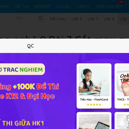
RÌNH
ĐỀ THI
HỎI ĐÁP
TƯ LIỆU
VIDEO
TRẮC NGHIỆM
Tiểu Học
Lớp 6
Lớp 7
Lớp 8
Lớp 
g nghệ 9 Bài 7 Cắt may qu
QC
Lý thuyết
5
Trắc nghiệm
7
BT SGK
0
FAQ
may quần đùi, quần dài
online đầy đủ đáp án và lời giải giúp 