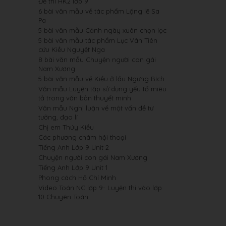
Đề thi HK2 lớp 9
6 bài văn mẫu về tác phẩm Lặng lẽ Sa
Pa
5 bài văn mẫu Cảnh ngày xuân chọn lọc
5 bài văn mẫu tác phẩm Lục Vân Tiên
cứu Kiều Nguyệt Nga
8 bài văn mẫu Chuyện người con gái
Nam Xương
5 bài văn mẫu về Kiều ở lầu Ngưng Bích
Văn mẫu Luyện tập sử dụng yếu tố miêu
tả trong văn bản thuyết minh
Văn mẫu Nghị luận về một vấn đề tư
tưởng, đạo lí
Chị em Thúy Kiều
Các phương châm hội thoại
Tiếng Anh Lớp 9 Unit 2
Chuyện người con gái Nam Xương
Tiếng Anh Lớp 9 Unit 1
Phong cách Hồ Chí Minh
Video Toán NC lớp 9- Luyện thi vào lớp
10 Chuyên Toán