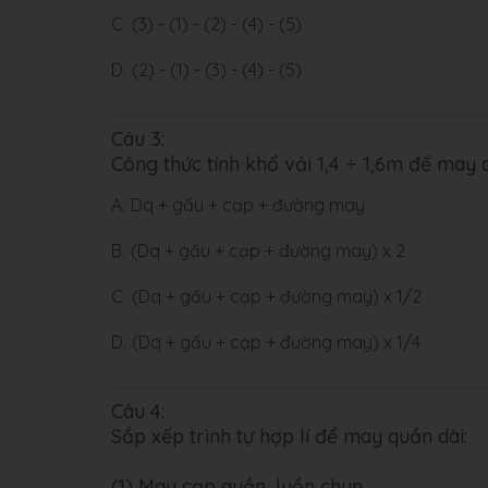
C.
(3) - (1) - (2) - (4) - (5)
D.
(2) - (1) - (3) - (4) - (5)
Câu 3:
Công thức tính khổ vải 1,4 ÷ 1,6m để may 
A.
Dq + gấu + cạp + đường may
B.
(Dq + gấu + cạp + đường may) x 2
C.
(Dq + gấu + cạp + đường may) x 1/2
D.
(Dq + gấu + cạp + đường may) x 1/4
Câu 4:
Sắp xếp trình tự hợp lí để may quần dài:
(1) May cạp quần, luồn chun