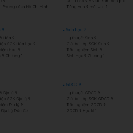
u 9
Unit 1 Lớp 9 A visit from pen pal
i Phong cách Hồ Chí Minh
Tiếng Anh 9 mới Unit 1
 9
Sinh học 9
ết Hóa 9
Lý thuyết Sinh 9
i tập SGK Hóa học 9
Giải bài tập SGK Sinh 9
hiệm Hóa 9
Trắc nghiệm Sinh 9
 9 Chương 1
Sinh Học 9 Chương 1
GDCD 9
t Địa lý 9
Lý thuyết GDCD 9
 tập SGK Địa lý 9
Giải bài tập SGK GDCD 9
hiệm Địa lý 9
Trắc nghiệm GDCD 9
9 Địa Lý Dân Cư
GDCD 9 Học kì 1