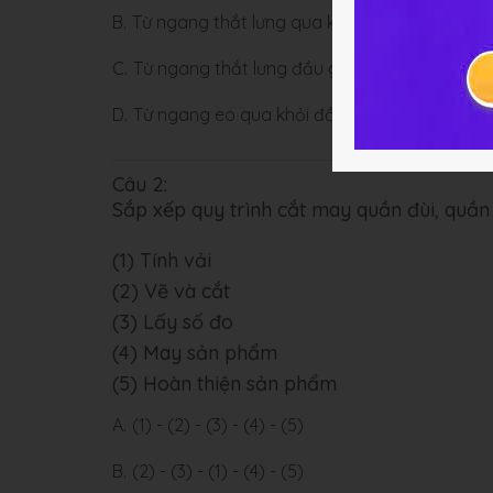
B.
Từ ngang thắt lưng qua khỏi mông khoảng 
C.
Từ ngang thắt lưng đầu gối
D.
Từ ngang eo qua khỏi đầu gối khoảng 5cm
Câu 2:
Sắp xếp quy trình cắt may quần đùi, quần d
(1) Tính vải
(2) Vẽ và cắt
(3) Lấy số đo
(4) May sản phẩm
(5) Hoàn thiện sản phẩm
A.
(1) - (2) - (3) - (4) - (5)
B.
(2) - (3) - (1) - (4) - (5)