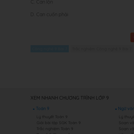
C.
Can lộn
D.
Can cuốn phải
Công nghệ 9 Bài 7
Trắc nghiệm Công nghệ 9 Bài 7
XEM NHANH CHƯƠNG TRÌNH LỚP 9
Toán 9
Ngữ văn
Lý thuyết Toán 9
Lý thuy
Giải bài tập SGK Toán 9
Soạn vă
Trắc nghiệm Toán 9
Soạn vă