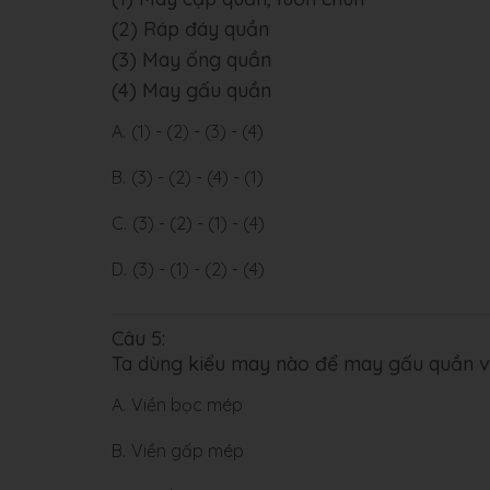
(2) Ráp đáy quần
(3) May ống quần
(4) May gấu quần
A.
(1) - (2) - (3) - (4)
B.
(3) - (2) - (4) - (1)
C.
(3) - (2) - (1) - (4)
D.
(3) - (1) - (2) - (4)
Câu 5:
Ta dùng kiểu may nào để may gấu quần 
A.
Viền bọc mép
B.
Viền gấp mép