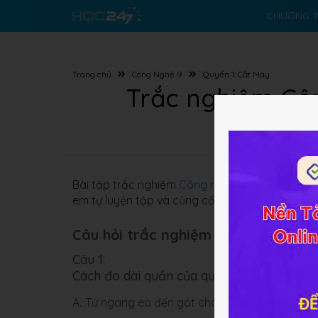
CHƯƠNG T
Trang chủ
Công Nghệ 9
Quyển 1: Cắt May
Trắc nghiệm Côn
Bài tập trắc nghiệm
Công nghệ 9 Bài 7
về
Cắt 
em tự luyện tập và củng cố kiến thức bài học.
Câu hỏi trắc nghiệm (5 câu):
Câu 1:
Cách đo dài quần của quần đùi là?
A.
T
ừ ngang eo đến gót chân