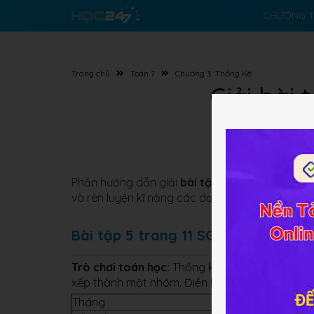
CHƯƠNG T
Trang chủ
Toán 7
Chương 3: Thống Kê
Giải bài
Phần hướng dẫn giải
bài tập SGK
Toán 7 Bài 2
và rèn luyện kĩ năng các dạng bài tập từ SGK
T
Bài tập 5 trang 11 SGK Toán 7 Tập 
Trò chơi toán học:
Thống kê ngày, tháng, năm 
xếp thành một nhóm. Điền kết quả thu được th
Tháng
1
2
3