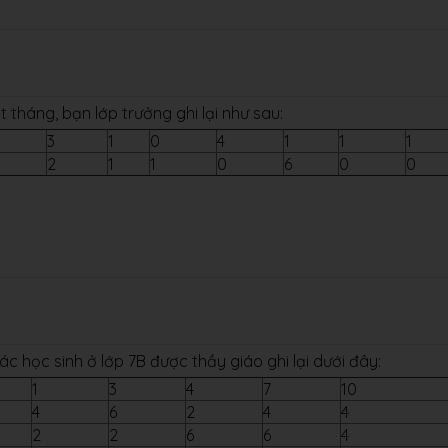
 tháng, bạn lớp trưởng ghi lại như sau:
3
1
0
4
1
1
1
2
1
1
0
6
0
0
ác học sinh ở lớp 7B được thầy giáo ghi lại dưới đây:
1
3
4
7
10
4
6
2
4
4
2
2
6
6
4