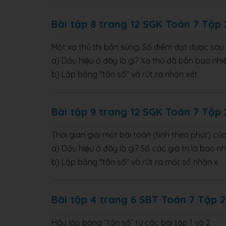
Bài tập 8 trang 12 SGK Toán 7 Tập 
Một xạ thủ thi bắn súng. Số điểm đạt được sau 
a) Dấu hiệu ở đây là gì? Xạ thủ đã bắn bao nhi
b) Lập bảng "tần số" và rút ra nhận xét
Bài tập 9 trang 12 SGK Toán 7 Tập 
Thời gian giải một bài toán (tính theo phút) củ
a) Dấu hiệu ở đây là gì? Số các giá trị là bao nh
b) Lập bảng "tần số" và rút ra một số nhận x
Bài tập 4 trang 6 SBT Toán 7 Tập 2
Hãy lập bảng “tần số” từ các bài tập 1 và 2