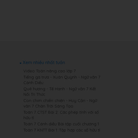
Xem nhiều nhất tuần
Video Toán nâng cao lớp 7
Tiếng gà trưa - Xuân Quỳnh - Ngữ văn 7
Cánh Diều
Quê hương - Tế Hanh - Ngữ văn 7 Kết
Nối Tri Thức
Con chim chiền chiện - Huy Cận - Ngữ
văn 7 Chân Trời Sáng Tạo
Toán 7 CTST Bài 2: Các phép tính với số
hữu tỉ
Toán 7 Cánh diều Bài tập cuối chương 1
Toán 7 KNTT Bài 1: Tập hợp các số hữu tỉ