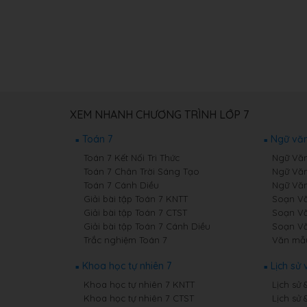
XEM NHANH CHƯƠNG TRÌNH LỚP 7
Toán 7
Ngữ văn
Toán 7 Kết Nối Tri Thức
Ngữ Văn 
Toán 7 Chân Trời Sáng Tạo
Ngữ Văn
Toán 7 Cánh Diều
Ngữ Văn
Giải bài tập Toán 7 KNTT
Soạn Văn
Giải bài tập Toán 7 CTST
Soạn Vă
Giải bài tập Toán 7 Cánh Diều
Soạn Vă
Trắc nghiệm Toán 7
Văn mẫ
Khoa học tự nhiên 7
Lịch sử 
Khoa học tự nhiên 7 KNTT
Lịch sử 
Khoa học tự nhiên 7 CTST
Lịch sử 