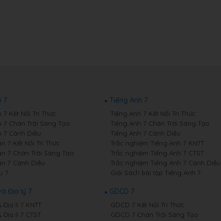
 7
Tiếng Anh 7
7 Kết Nối Tri Thức
Tiếng Anh 7 Kết Nối Tri Thức
 7 Chân Trời Sáng Tạo
Tiếng Anh 7 Chân Trời Sáng Tạo
 7 Cánh Diều
Tiếng Anh 7 Cánh Diều
 7 Kết Nối Tri Thức
Trắc nghiệm Tiếng Anh 7 KNTT
n 7 Chân Trời Sáng Tạo
Trắc nghiệm Tiếng Anh 7 CTST
n 7 Cánh Diều
Trắc nghiệm Tiếng Anh 7 Cánh Diều
u 7
Giải Sách bài tập Tiếng Anh 7
và Địa lý 7
GDCD 7
& Địa lí 7 KNTT
GDCD 7 Kết Nối Tri Thức
& Địa lí 7 CTST
GDCD 7 Chân Trời Sáng Tạo