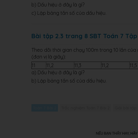
b) Dấu hiệu ở đây là gì?
c) Lập bảng tần số của dấu hiệu.
Bài tập 2.3 trang 8 SBT Toán 7 Tập
Theo dõi thời gian chạy 100m trong 10 lần của 
(đơn vị là giây):
11
11,2
11,3
11,2
11,5
a) Dấu hiệu ở đây là gì?
b) Lập bảng tần số của dấu hiệu.
Toán 7 Bài 2
Trắc nghiệm Toán 7 Bài 2
Giải bài tập