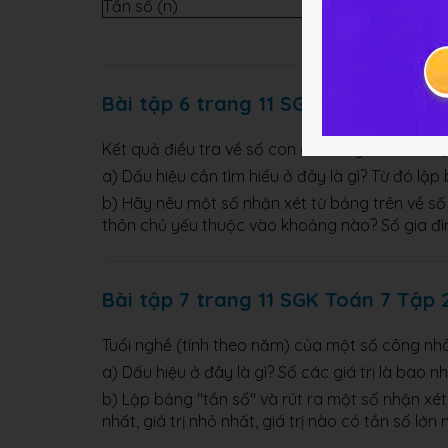
Tần số (n)
Bài tập 6 trang 11 SGK Toán 7 Tập 
Kết quả điều tra về số con của 30 gia đình th
a) Dấu hiệu cần tìm hiểu ở đây là gì? Từ đó lập
b) Hãy nêu một số nhận xét từ bảng trên về số
thôn chủ yếu thuộc vào khoảng nào? Số gia đình
Bài tập 7 trang 11 SGK Toán 7 Tập 
Tuổi nghề (tính theo năm) của một số công nhâ
a) Dấu hiệu ở đây là gì? Số các giá trị là bao nh
b) Lập bảng "tần số" và rút ra một số nhận xét (
nhất, giá trị nhỏ nhất, giá trị nào có tần số lớ