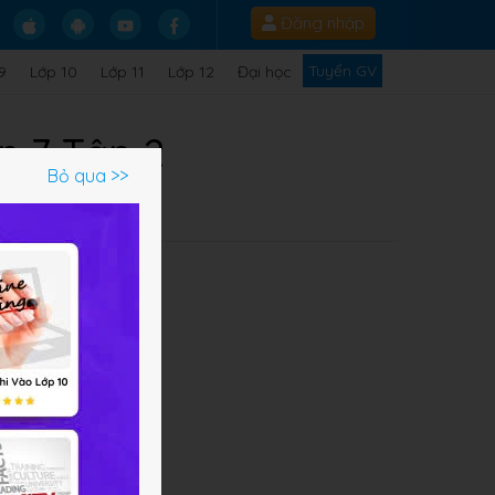
Đăng nhập
Tuyển GV
9
Lớp 10
Lớp 11
Lớp 12
Đại học
n 7 Tập 2
Bỏ qua >>
áp
 thì