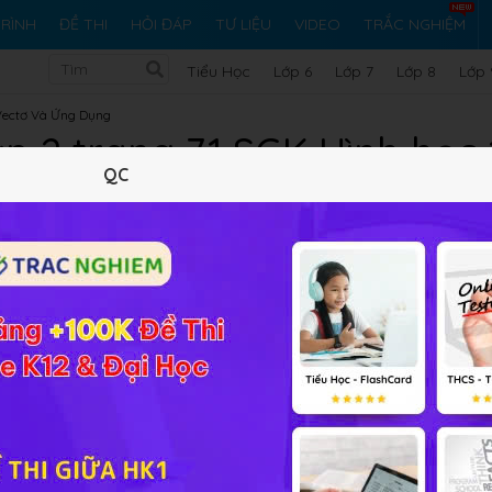
RÌNH
ĐỀ THI
HỎI ĐÁP
TƯ LIỆU
VIDEO
TRẮC NGHIỆM
Tiểu Học
Lớp 6
Lớp 7
Lớp 8
Lớp 
Vectơ Và Ứng Dụng
ập 2 trang 71 SGK Hình học
QC
10 trắc nghiệm
122 bài tập SGK
244 hỏi đáp
Lý thuyết
10
Trắc nghiệm
122
BT SGK
244
FA
 NC
 ?