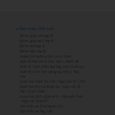
Xem nhiều nhất tuần
Đề thi giữa HK1 lớp 10
Đề thi giữa HK2 lớp 10
Đề thi HK1 lớp 10
Đề thi HK2 lớp 10
Video bồi dưỡng HSG môn Toán
Toán 10 Kết nối tri thức Bài 1: Mệnh đề
Toán 10 Cánh Diều Bài tập cuối chương 1
Toán 10 Chân trời sáng tạo Bài 2: Tập
hợp
Soạn bài Thần Trụ Trời - Ngữ văn 10 CTST
Soạn bài Ra-ma buộc tội - Ngữ văn 10
Tập 1 Cánh Diều
Soạn bài Chữ người tử tù - Nguyễn Tuân
- Ngữ văn 10 KNTT
Văn mẫu về Chữ người tử tù
Văn mẫu về Tây Tiến