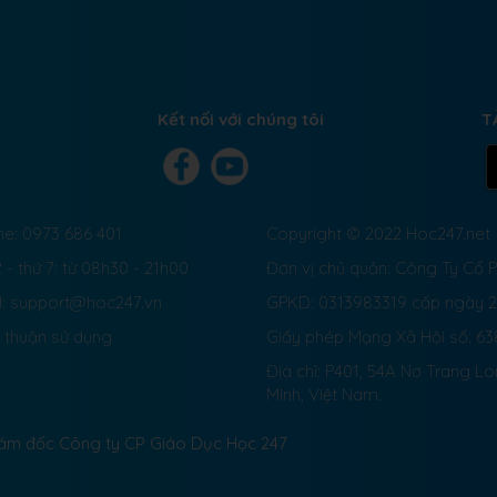
Kết nối với chúng tôi
T
ne: 0973 686 401
Copyright © 2022 Hoc247.net
 - thứ 7: từ 08h30 - 21h00
Đơn vị chủ quản: Công Ty Cổ
l: support@hoc247.vn
GPKD: 0313983319 cấp ngày 
 thuận sử dụng
Giấy phép Mạng Xã Hội số:
63
Địa chỉ: P401, 54A Nơ Trang L
Minh, Việt Nam.
Giám đốc Công ty CP Giáo Dục Học 247