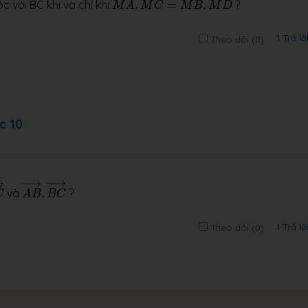
 với BC khi và chỉ khi
.
=
.
?
M
A
M
C
M
B
M
D
1 Trả lờ
Theo dõi (
0
)
c 10
C
→
A
B
→
.
B
C
→
→
−
−
→
−
−
→
và
.
?
C
A
B
B
C
1 Trả lờ
Theo dõi (
0
)