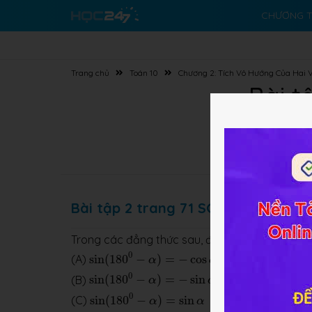
CHƯƠNG T
Trang chủ
Toán 10
Chương 2: Tích Vô Hướng Của Hai 
Bài t
Bài tập 2 trang 71 SGK Hình học 10
Trong các đẳng thức sau, đẳng thức nào đúng
sin
(
180
0
−
α
)
=
−
cos
α
0
(A)
sin
(
180
−
)
=
−
cos
α
α
sin
(
180
0
−
α
)
=
−
sin
α
0
(B)
sin
(
180
−
)
=
−
sin
α
α
sin
(
180
0
−
α
)
=
sin
α
0
(C)
sin
(
180
−
)
=
sin
α
α