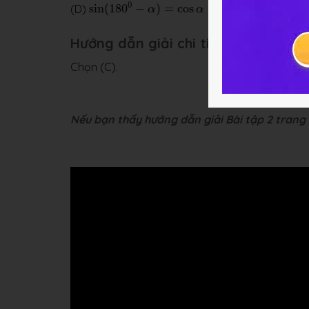
sin
(
180
0
−
α
)
=
cos
α
0
(D)
sin
(
180
−
)
=
cos
α
α
Hướng dẫn giải chi tiết
Chọn (C).
Nếu bạn thấy hướng dẫn giải Bài tập 2 trang 7