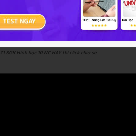
-- Mod Toán 10 HỌ
1 SGK Hình học 10 NC HAY thì click chia sẻ