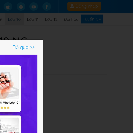
Đăng nhập
Tuyển GV
9
Lớp 10
Lớp 11
Lớp 12
Đại học
 10 NC
Bỏ qua >>
Q