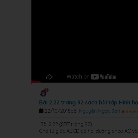
Bài 2.22 trang 92 sách bài tập Hình h
22/10/2018
bởi
Nguyễn Ngọc Sơn
Bài 2.22 (SBT trang 92)
Cho tứ giác ABCD có hai đường chéo AC và B