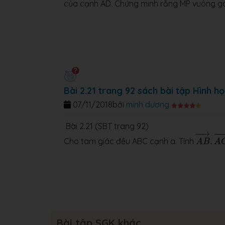
của cạnh AD. Chứng minh rằng MP vuông góc
Bài 2.21 trang 92 sách bài tập Hình họ
07/11/2018
bởi
minh dương
Bài 2.21 (SBT trang 92)
A
B
→
.
A
−
−
→
−
−
Cho tam giác đều ABC cạnh a. Tính
.
A
B
A
Bài tập SGK khác