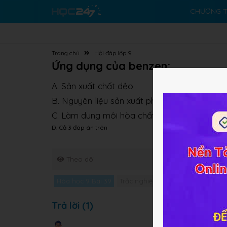
CHƯƠNG T
Trang chủ
Hỏi đáp lớp 9
Ứng dụng của benzen:
A. Sản xuất chất dẻo
B. Nguyên liệu sản xuất phẩm nhuộm, dược p
C. Làm dung môi hòa chất hữu cơ trong công
D. Cả 3 đáp án trên
Theo dõi
Hóa học 9 Bài 39
Trắc nghiệm Hóa học 9 Bài 39
G
Trả lời (1)