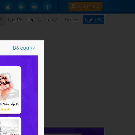
Đăng nhập
Tuyển GV
9
Lớp 10
Lớp 11
Lớp 12
Đại học
Bỏ qua >>
ạm