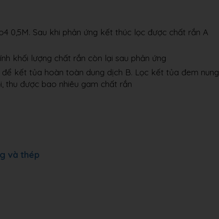
4 0,5M. Sau khi phản ứng kết thúc lọc được chất rắn A
ính khối lượng chất rắn còn lại sau phản ứng
ủ để kết tủa hoàn toàn dung dịch B. Lọc kết tủa đem nung
i, thu được bao nhiêu gam chất rắn
g và thép