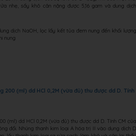
h rửa nhẹ, sấy khô cân nặng được 5,16 gam và dung dịc
dung dịch NaOH, lọc lấy kết tủa đem nung đến khối lượn
hi nung
 200 (ml) dd HCl 0,2M (vừa đủ) thu được dd D. Tính
00 (ml) dd HCl 0,2M (vừa đủ) thu được dd D. Tính CM củ
ông đổi. Nhúng thanh kim loại A hóa trị II vào dung dịch 
 lấy thanh kim loại ra rửa sạch, làm khô và cân lại thấ