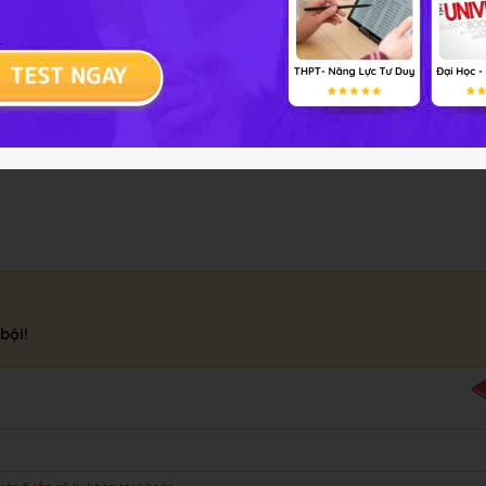
 thuốc trừ sâu..
hiệp và trong phòng thí nghiệm.
bội!