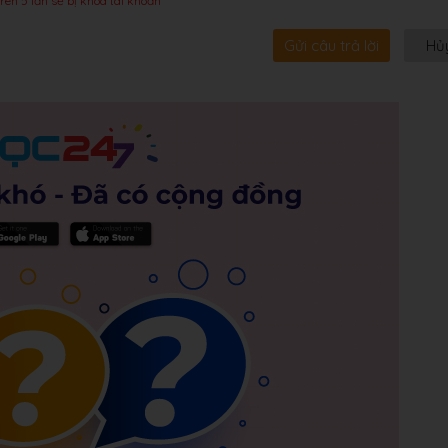
rên 5 lần sẽ bị khóa tài khoản
Gửi câu trả lời
Hủ