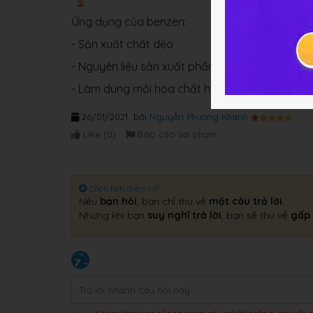
Ứng dụng của benzen:
- Sản xuất chất dẻo
- Nguyên liệu sản xuất phẩm nhuộm, dược phẩm,
- Làm dung môi hòa chất hữu cơ trong công ng
26/01/2021
bởi
Nguyễn Phương Khanh
Like (
0
)
Báo cáo sai phạm
Cách tích điểm HP
Nếu
bạn hỏi
, bạn chỉ thu về
một câu trả lời
.
Nhưng khi bạn
suy nghĩ trả lời
, bạn sẽ thu về
gấp 