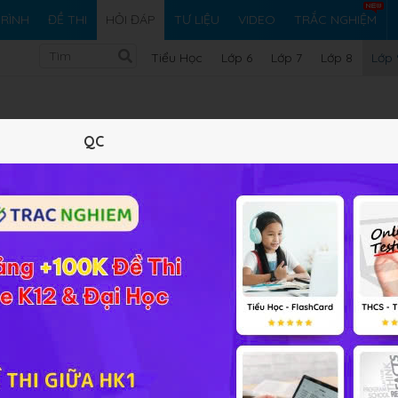
RÌNH
ĐỀ THI
HỎI ĐÁP
TƯ LIỆU
VIDEO
TRẮC NGHIỆM
Tiểu Học
Lớp 6
Lớp 7
Lớp 8
Lớp 
QC
hẩm, thuốc trừ sâu..
 nghiệp và trong phòng thí nghiệm.
Vi ph
iải bài tập Hóa học 9 Bài 39