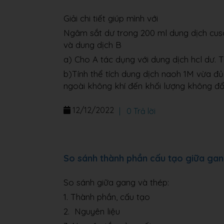
Giải chi tiết giúp mình với
Ngâm sắt dư trong 200 ml dung dịch cuso
và dung dịch B
a) Cho A tác dụng với dung dịch hcl dư. T
b)Tính thể tích dung dịch naoh 1M vừa đ
ngoài không khí đến khối lượng không đổ
12/12/2022
|
0 Trả lời
So sánh thành phần cấu tạo giữa gan
So sánh giữa gang và thép:
1. Thành phần, cấu tạo
2. Nguyên liệu