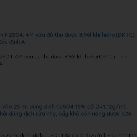
h H2SO4. AM vừa đủ thu được 8,96l khí hidro(ĐKTC).
Xác định A
SO4. AM vừa đủ thu được 8,96l khí hidro(ĐKTC). Tính
A
m vào 25 ml dung dịch CuSO4 15% có D=1,12g/ml.
khỏi dung dịch rửa nhẹ, sấy khô cân nặng được 5,16
ào 25 ml dung dịch CuSO
15% có D=1,12g/ml. Sau một thờ
4