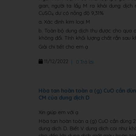
gian, người ta lấy M ra khỏi dung dịc
CuSO
dư có nồng độ 9,31%
4
a. Xác định kim loại M
b. Toàn bộ dung dịch thu được cho qua 
không đổi. Tính khối lượng chất rắn sau k
Giải chi tiết cho em ạ
11/12/2022
|
0 Trả lời
Hòa tan hoàn toàn a (g) CuO cần dùng
CM của dung dịch D
Xin giúp em với ạ
Hòa tan hoàn toàn a (g) CuO cần dùng 2
dung dịch D. Biết V dung dịch coi như kh
cho đến khi dung dịch mất màu hoàn toàn,