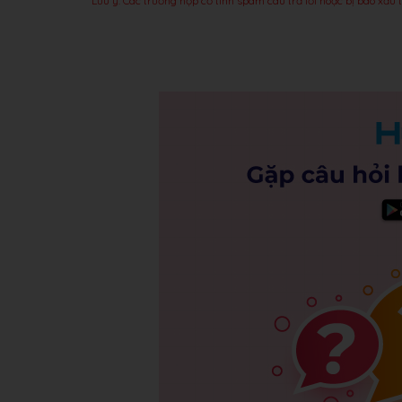
Lưu ý: Các trường hợp cố tình spam câu trả lời hoặc bị báo xấu t