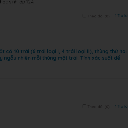
học sinh lớp 12
A
1 Trả lờ
Theo dõi (
0
)
ó 10 trái (6 trái loại I, 4 trái loại II), thùng thứ hai
). Lấy ngẫu nhiên mỗi thùng một trái. Tính xác suất để
1 Trả lờ
Theo dõi (
0
)