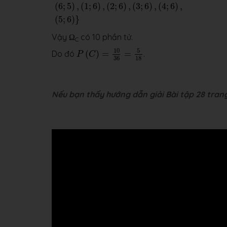
(
6
;
5
)
,
(
1
;
6
)
,
(
2
;
6
)
,
(
3
;
6
)
,
(
4
;
6
)
,
(
5
;
6
)
}
Vậy Ω
có 10 phần tử.
C
P
(
C
)
=
10
36
=
5
18
10
5
Do đó
(
)
=
=
.
P
C
36
18
Nếu bạn thấy hướng dẫn giải Bài tập 28 trang