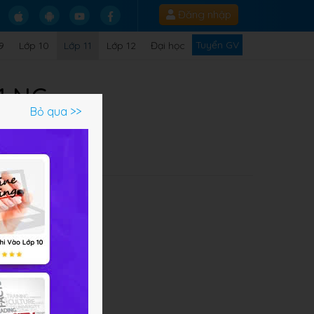
Đăng nhập
Tuyển GV
9
Lớp 10
Lớp 11
Lớp 12
Đại học
1 NC
Bỏ qua >>
Q
kết
ột