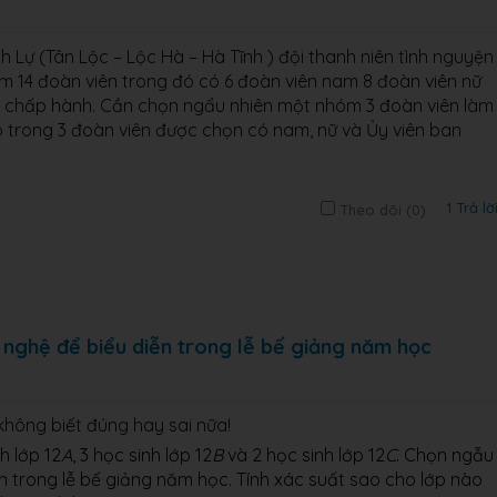
h Lự (Tân Lộc – Lộc Hà – Hà Tĩnh ) đội thanh niên tình nguyện
 14 đoàn viên trong đó có 6 đoàn viên nam 8 đoàn viên nữ
n chấp hành. Cần chọn ngẩu nhiên một nhóm 3 đoàn viên làm
o trong 3 đoàn viên được chọn có nam, nữ và Ủy viên ban
1 Trả lờ
Theo dõi (
0
)
n nghệ để biểu diễn trong lễ bế giảng năm học
 không biết đúng hay sai nữa!
h lớp 12
A
, 3 học sinh lớp 12
B
và 2 học sinh lớp 12
C
.
Chọn ngẫu
ễn trong lễ bế giảng năm học. Tính xác suất sao
cho lớp nào