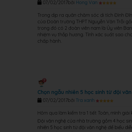
07/02/2017
bởi
Hong Van
Trong dịp ra quân chăm sóc di tích Đình Đĩn
của Đoàn trường THPT Nguyễn Văn Trỗi gồm
trong đó có 2 đoàn viên nam là Ủy viên Ba
nhiệm vụ thắp hương. Tính xác suất sao ch
chấp hành.
Chọn ngẫu nhiên 5 học sinh từ đội vă
07/02/2017
bởi
Tra xanh
Hôm qua làm kiểm tra 1 tiết Toán, mình giải
Đội văn nghệ của nhà trường gồm 4 học sin
nhiên 5 học sinh từ đội văn nghệ để biểu di