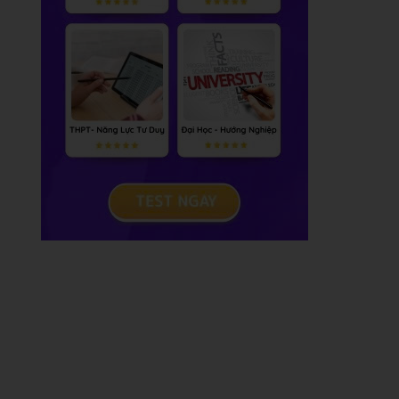
2
)
,
(
6
;
1
)
}