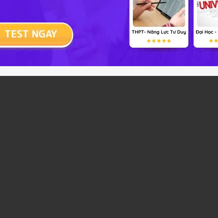
 Toán 11 Bài 5
2
;
3
)
,
(
2
;
4
)
,
(
2
;
5
)
,
(
2
;
6
)
,
(
3
;
1
)
,
(
3
;
2
)
,
(
3
;
3
)
,
(
3
;
4
)
,
(
3
;
5
)
,
(
3
;
6
)
,
(
4
;
1
)
,
(
4
;
2