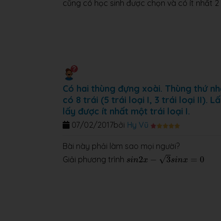
cũng có học sinh được chọn và có ít nhất 2 
Có hai thùng đựng xoài. Thùng thứ nhất c
có 8 trái (5 trái loại I, 3 trái loại II
lấy được ít nhất một trái loại I.
07/02/2017
bởi
Hy Vũ
Bài này phải làm sao mọi người?
s
i
n
2
x
−
3
s
i
n
x
=
0
√
Giải phương trình
2
−
3
=
0
s
i
n
x
s
i
n
x