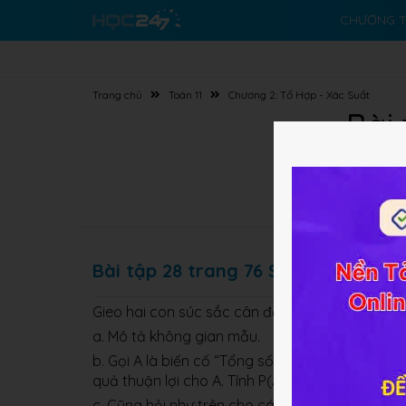
CHƯƠNG T
Trang chủ
Toán 11
Chương 2: Tổ Hợp - Xác Suất
Bài
Bài tập 28 trang 76 SGK Toán 11 NC
Gieo hai con súc sắc cân đối.
a. Mô tả không gian mẫu.
b. Gọi A là biến cố “Tổng số chấm trên mặt xuấ
quả thuận lợi cho A. Tính P(A).
c. Cũng hỏi như trên cho các biến cố B: “Có í