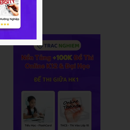
)
,
(
4
;
3
)
,
(
4
;
4
)
,
(
4
;
5
)
,
(
4
;
6
)
,
(
5
;
1
)
,
(
5
;
2
)
,
(
5
;
3
)
,
(
5
;
4
)
,
(
5
;
5
)
,
(
5
;
6
)
,
(
6
;
1
)
,