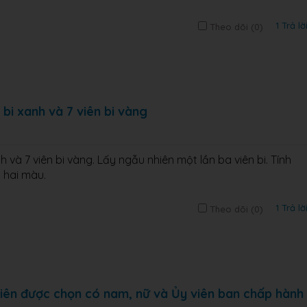
1 Trả lờ
Theo dõi (
0
)
 bi xanh và 7 viên bi vàng
h và 7 viên bi vàng. Lấy ngẫu nhiên một lần ba viên bi. Tính
ó hai màu.
1 Trả lờ
Theo dõi (
0
)
viên được chọn có nam, nữ và Ủy viên ban chấp hành