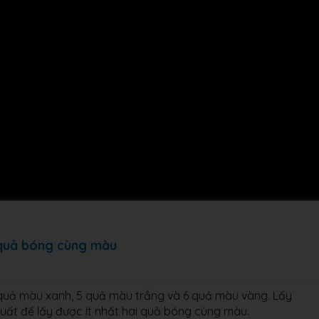
i quả bóng cùng màu
quả màu xanh, 5 quả màu trắng và 6 quả màu vàng. Lấy
suất để lấy được ít nhất hai quả bóng cùng màu.