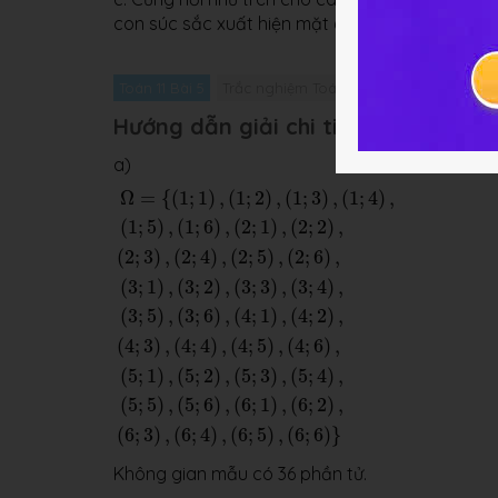
con súc sắc xuất hiện mặt 6 chấm”.
Toán 11 Bài 5
Trắc nghiệm Toán 11 Bài 5
Giải bài tập
Hướng dẫn giải chi tiết
a)
Ω
=
{
(
1
;
1
)
,
(
1
;
2
)
,
(
1
;
3
)
,
(
1
;
4
)
,
(
1
;
5
)
,
(
1
;
6
)
,
(
2
;
1
)
,
(
2
;
2
)
,
(
Ω
=
{
(
1
;
1
)
,
(
1
;
2
)
,
(
1
;
3
)
,
(
1
;
4
)
,
(
1
;
5
)
,
(
1
;
6
)
,
(
2
;
1
)
,
(
2
;
2
)
,
(
2
;
3
)
,
(
2
;
4
)
,
(
2
;
5
)
,
(
2
;
6
)
,
(
3
;
1
)
,
(
3
;
2
)
,
(
3
;
3
)
,
(
3
;
4
)
,
(
3
;
5
)
,
(
3
;
6
)
,
(
4
;
1
)
,
(
4
;
2
)
,
(
4
;
3
)
,
(
4
;
4
)
,
(
4
;
5
)
,
(
4
;
6
)
,
(
5
;
1
)
,
(
5
;
2
)
,
(
5
;
3
)
,
(
5
;
4
)
,
(
5
;
5
)
,
(
5
;
6
)
,
(
6
;
1
)
,
(
6
;
2
)
,
(
6
;
3
)
,
(
6
;
4
)
,
(
6
;
5
)
,
(
6
;
6
)
}
Không gian mẫu có 36 phần tử.