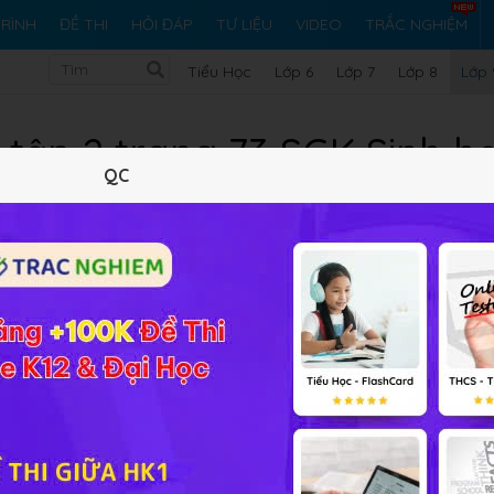
RÌNH
ĐỀ THI
HỎI ĐÁP
TƯ LIỆU
VIDEO
TRẮC NGHIỆM
Tiểu Học
Lớp 6
Lớp 7
Lớp 8
Lớp 
 tập 2 trang 73 SGK Sinh h
QC
5 trắc nghiệm
10 bài tập SGK
87 hỏi đáp
Lý thuyết
5
Trắc nghiệm
10
BT SGK
87
FAQ
iải bài tập Sinh học 9 Bài 25