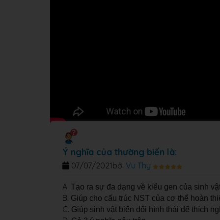
Ý nghĩa của thường biến là:
07/07/2021
bởi
Vu Thy
A.
Tạo ra sự đa dạng về kiểu gen của sinh vật
B.
Giúp cho cấu trúc NST của cơ thể hoàn th
C.
Giúp sinh vật biến đổi hình thái để thích ng