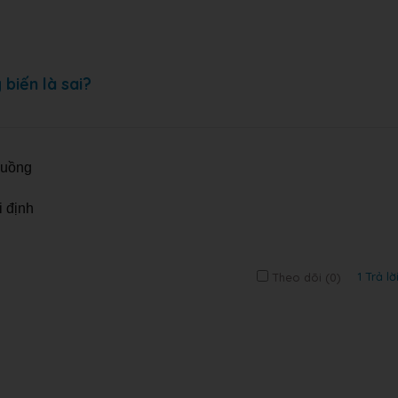
biến là sai?
huồng
i định
1 Trả lờ
Theo dõi (
0
)