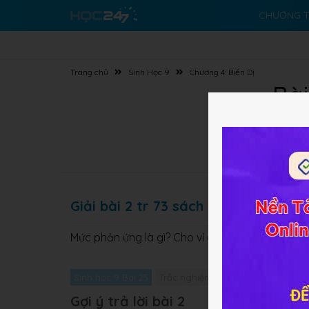
CHƯƠNG T
Trang chủ
Sinh Học 9
Chương 4: Biến Dị
Bài
Giải bài 2 tr 73 sách GK Sinh lớp 9
Mức phản ứng là gì? Cho ví dụ trên cây trồng?
Sinh học 9 Bài 25
Trắc nghiệm Sinh học 9 Bài 25
G
Gợi ý trả lời bài 2