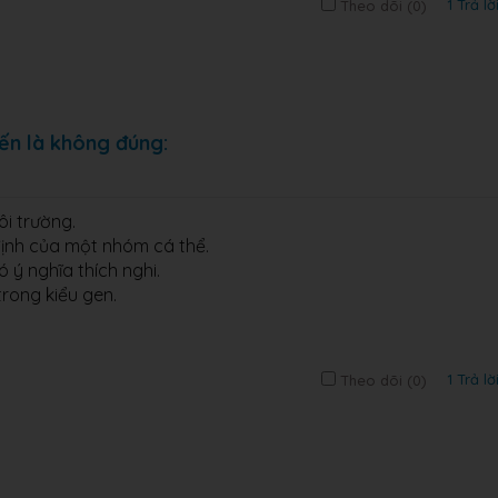
1 Trả lờ
Theo dõi (
0
)
ến là không đúng:
ôi trường.
định của một nhóm cá thể.
 ý nghĩa thích nghi.
trong kiểu gen.
1 Trả lờ
Theo dõi (
0
)