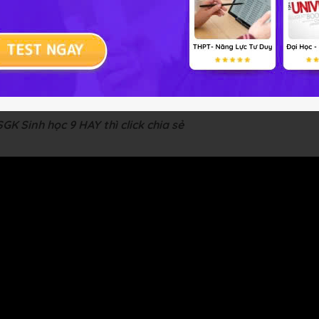
 kiểu gen (hoặc chỉ một gen hay nhóm gen) trước môi trường
o (2n) biến đổi, có thể đạt năng suất tối đa gần 8 tấn/ha/vụ
-5 tấn/ha/vụ trong điều kiện bình thường.
-- Mod Sinh Học 9 HỌ
SGK Sinh học 9 HAY thì click chia sẻ