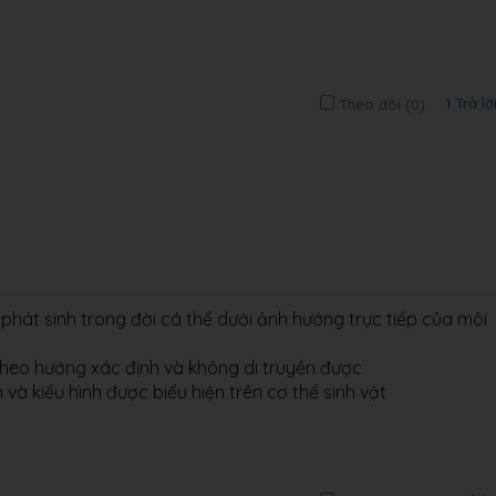
1 Trả lờ
Theo dõi (
0
)
h phát sinh trong đời cá thể dưới ảnh hướng trực tiếp của môi
theo hướng xác định và không di truyền được
 và kiểu hình được biểu hiện trên cơ thể sinh vật