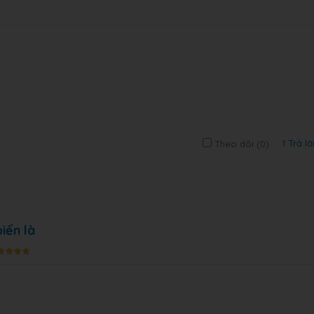
1 Trả lờ
Theo dõi (
0
)
iến là