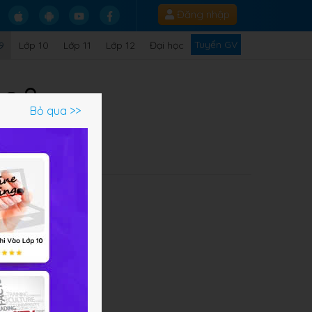
Đăng nhập
Tuyển GV
9
Lớp 10
Lớp 11
Lớp 12
Đại học
ọc 9
Bỏ qua >>