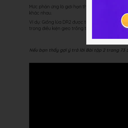
Mức phản ứng là giới hạn thường biến của một
khác nhau.
Ví dụ: Giống lúa DR2 được tạo ra từ dòng tế bà
trong điều kiện gieo trồng tốt nhất, chỉ đạt 4,5
Nếu bạn thấy gợi ý trả lời Bài tập 2 trang 73 