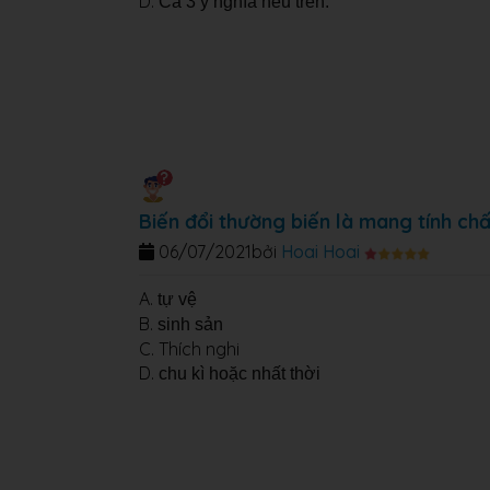
D.
Cả 3 ý nghĩa nêu trên.
Biến đổi thường biến là mang tính chấ
06/07/2021
bởi
Hoai Hoai
A.
tự vệ
B.
sinh sản
C. Thích nghi
D.
chu kì hoặc nhất thời