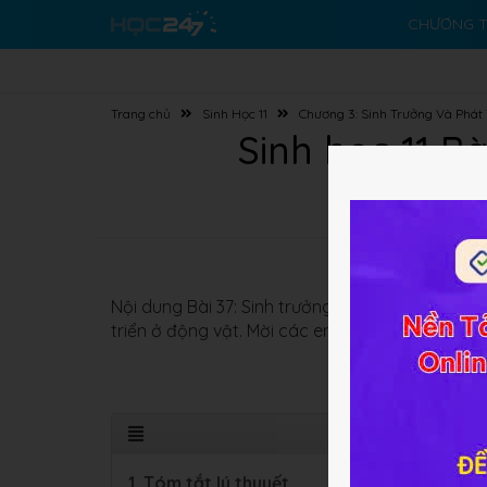
CHƯƠNG T
Trang chủ
Sinh Học 11
Chương 3: Sinh Trưởng Và Phát 
Sinh học 11 Bà
Nội dung Bài 37: Sinh trưởng và phát triển ở độ
triển ở động vật. Mời các em cùng tham khảo!
1. Tóm tắt lý thuyết