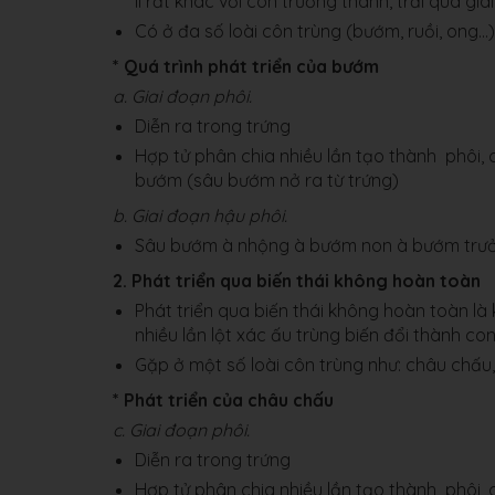
lí rất khác với con trưởng thành, trải qua gi
Có ở đa số loài côn trùng (bướm, ruồi, ong…)
* Quá trình phát triển của bướm
a. Giai đoạn phôi.
Diễn ra trong trứng
Hợp tử phân chia nhiều lần tạo thành phôi
bướm (sâu bướm nở ra từ trứng)
b. Giai đoạn hậu phôi.
Sâu bướm à nhộng à bướm non à bướm trưở
2. Phát triển qua biến thái không hoàn toàn
Phát triển qua biến thái không hoàn toàn là 
nhiều lần lột xác ấu trùng biến đổi thành co
Gặp ở một số loài côn trùng như: châu chấu,
* Phát triển của châu chấu
c. Giai đoạn phôi.
Diễn ra trong trứng
Hợp tử phân chia nhiều lần tạo thành phôi,