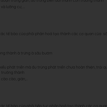
ai đoạn trung gian, ấu trùng biến đổi thành con trưởng thành
 và lưỡng cư, …
, các tế bào của phôi phân hoá tạo thành các cơ quan của s
ng thành à trứng à sâu bướm
kiểu phát triển mà ấu trùng phát triển chưa hoàn thiện, trải q
n trưởng thành
 cào cào, gián,…
 các tế bào của phôi tiếp tục phân hoá tạo thành các cơ qua