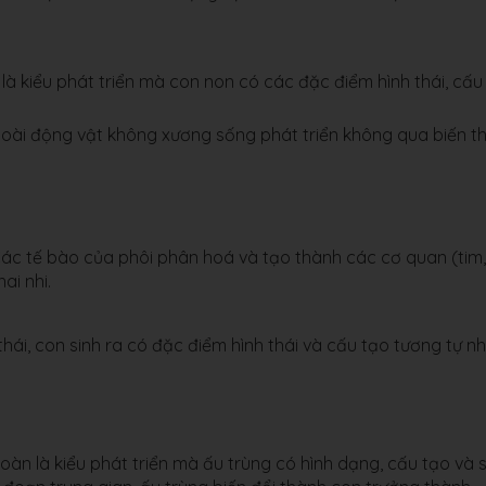
 là kiểu phát triển mà con non có các đặc điểm hình thái, cấu
loài động vật không xương sống phát triển không qua biến th
 Các tế bào của phôi phân hoá và tạo thành các cơ quan (tim,
ai nhi.
hái, con sinh ra có đặc điểm hình thái và cấu tạo tương tự n
oàn là kiểu phát triển mà ấu trùng có hình dạng, cấu tạo và s