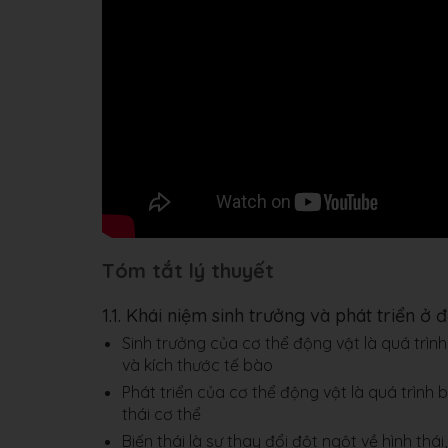
Tóm tắt lý thuyết
1.1. Khái niệm sinh trưởng và phát triển ở 
Sinh trưởng của cơ thể động vật là quá trình
và kích thước tế bào
Phát triển của cơ thể động vật là quá trình 
thái cơ thể
Biến thái là sự thay đổi đột ngột về hình thái