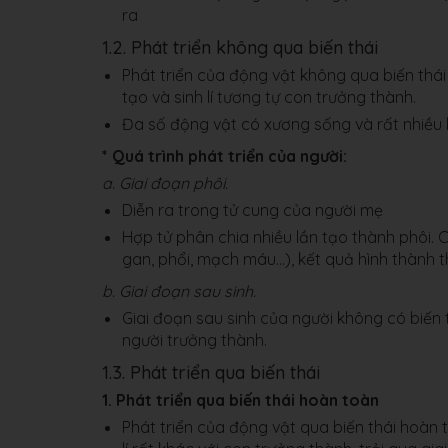
ra
1.2. Phát triển không qua biến thái
Phát triển của động vật không qua biến thái
tạo và sinh lí tương tự con trưởng thành.
Đa số động vật có xương sống và rất nhiều 
* Quá trình phát triển của người:
a. Giai đoạn phôi.
Diễn ra trong tử cung của người mẹ
Hợp tử phân chia nhiều lần tạo thành phôi.
gan, phổi, mạch máu…), kết quả hình thành th
b. Giai đoạn sau sinh.
Giai đoạn sau sinh của người không có biến t
người trưởng thành.
1.3. Phát triển qua biến thái
1. Phát triển qua biến thái hoàn toàn
Phát triển của động vật qua biến thái hoàn t