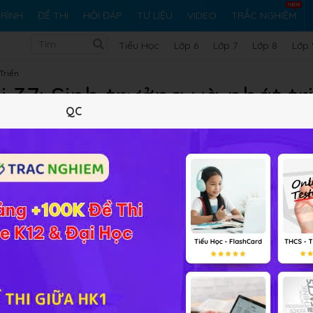
RÌNH
ĐỀ THI
HỎI ĐÁP
TƯ LIỆU
VIDEO
TRẮC NGHIỆM
Tiểu Học
Lớp 6
Lớp 7
Lớp 8
Lớp 
Triển
i 37: Sinh trưởng và phát t
QC
Lý thuyết
10
Trắc nghiệm
18
BT SGK
169
FA
ng vật sẽ giúp các em tìm hiểu về khái niệm sinh trưởng và ph