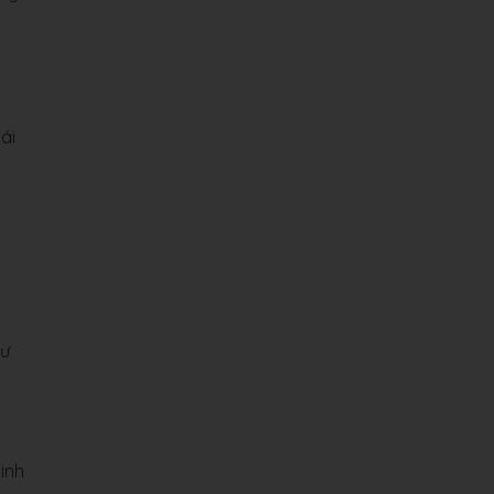
ái
hư
inh