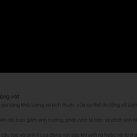
động vật
 gia tăng khối lượng và kích thước của cơ thể do tăng số lượ
biến đổi bao gồm sinh trưởng, phân hóa tế bào và phát sinh h
, cấu tạo và sinh lí của động vật sau khi sinh ra hoặc nở từ tr