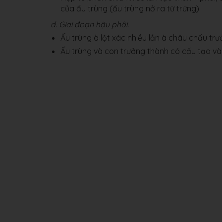
của ấu trùng (ấu trùng nở ra từ trứng)
d. Giai đoạn hậu phôi.
Ấu trùng à lột xác nhiều lần à châu chấu tr
Ấu trùng và con trưởng thành có cấu tạo và 