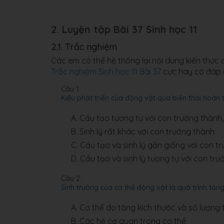
2. Luyện tập Bài 37 Sinh học 11
2.1. Trắc nghiệm
Các em có thể hệ thống lại nội dung kiến thức
Trắc nghiệm Sinh học 11 Bài 37
cực hay có đáp án
Câu 1:
Kiểu phát triển của động vật qua biến thái hoàn 
A.
Cấu tạo tương tự với con trưởng thành,
B.
Sinh lý rất khác với con trưởng thành
C.
Cấu tạo và sinh lý gần giống với con t
D.
Cấu tạo và sinh lý tương tự với con tr
Câu 2:
Sinh trưởng của cơ thể động vật là quá trình tăn
A.
Cơ thể do tăng kích thước và số lượng 
B.
Các hệ cơ quan trong cơ thể