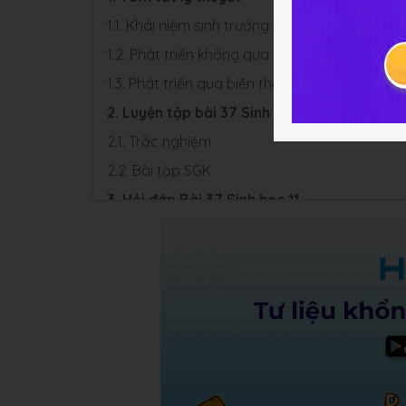
1.1. Khái niệm sinh trưởng và phát triển ở độn
1.2. Phát triển không qua biến thái
1.3. Phát triển qua biến thái
2. Luyện tập bài 37 Sinh học 11
2.1. Trắc nghiệm
2.2. Bài tập SGK
3. Hỏi đáp Bài 37 Sinh học 11