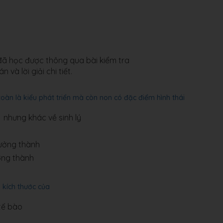
 đã học được thông qua bài kiểm tra
 và lời giải chi tiết.
toàn là kiểu phát triển mà còn non có đặc điểm hình thái
 nhưng khác về sinh lý
rưởng thành
ưởng thành
g kích thước của
tế bào