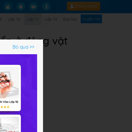
Đăng nhập
Tuyển GV
9
Lớp 10
Lớp 11
Lớp 12
Đại học
riển ở động vật
Bỏ qua >>
Q
át