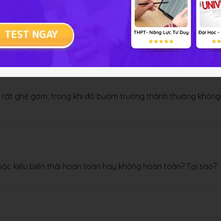
à phát triền không qua biến thái, qua biến thái hoàn toàn và 
 rất ghê gớm, trong khi đó bướm trưởng thành thường không
thuộc kiểu biến thái hoàn toàn hay không hoàn toàn? Tại sao?