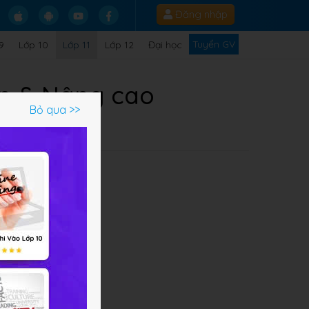
Đăng nhập
Tuyển GV
9
Lớp 10
Lớp 11
Lớp 12
Đại học
bản & Nâng cao
Bỏ qua >>
Q