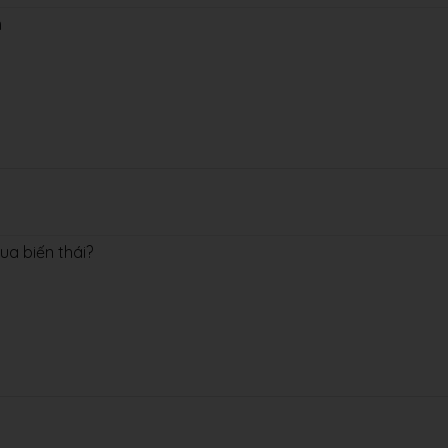
m
ua biến thái?