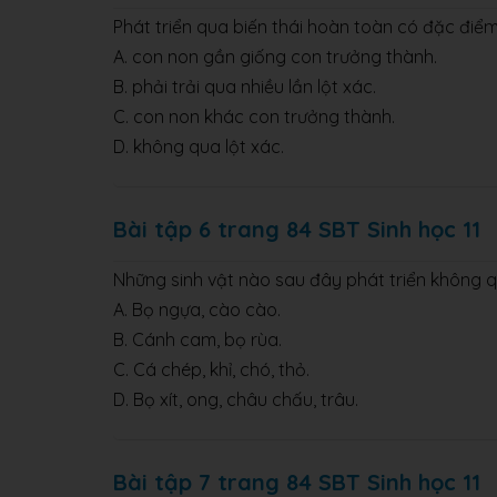
Phát triển qua biến thái hoàn toàn có đặc điể
A. con non gần giống con trưởng thành.
B. phải trải qua nhiều lần lột xác.
C. con non khác con trưởng thành.
D. không qua lột xác.
Bài tập 6 trang 84 SBT Sinh học 11
Những sinh vật nào sau đây phát triển không q
A. Bọ ngựa, cào cào.
B. Cánh cam, bọ rùa.
C. Cá chép, khỉ, chó, thỏ.
D. Bọ xít, ong, châu chấu, trâu.
Bài tập 7 trang 84 SBT Sinh học 11