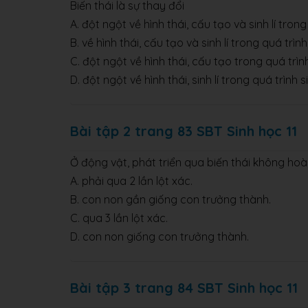
Biến thái là sự thay đổi
A. đột ngột về hình thái, cấu tạo và sinh lí tron
B. về hình thái, cấu tạo và sinh lí trong quá trì
C. đột ngột về hình thái, cấu tạo trong quá trìn
D. đột ngột về hình thái, sinh lí trong quá trình
Bài tập 2 trang 83 SBT Sinh học 11
Ở động vật, phát triển qua biến thái không ho
A. phải qua 2 lần lột xác.
B. con non gần giống con trưởng thành.
C. qua 3 lần lột xác.
D. con non giống con trưởng thành.
Bài tập 3 trang 84 SBT Sinh học 11