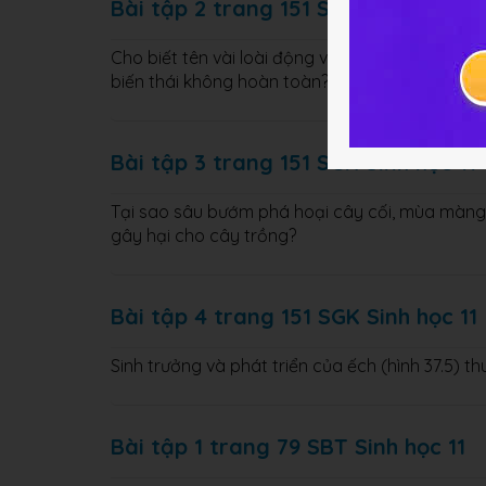
Bài tập 2 trang 151 SGK Sinh học 11
Cho biết tên vài loài động vật có sinh trưởng v
biến thái không hoàn toàn?
Bài tập 3 trang 151 SGK Sinh học 11
Tại sao sâu bướm phá hoại cây cối, mùa màng
gây hại cho cây trồng?
Bài tập 4 trang 151 SGK Sinh học 11
Sinh trưởng và phát triển của ếch (hình 37.5) 
Bài tập 1 trang 79 SBT Sinh học 11