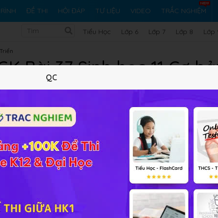
RÌNH
ĐỀ THI
HỎI ĐÁP
TƯ LIỆU
VIDEO
TRẮC NGHIỆM
Tiểu Học
Lớp 6
Lớp 7
Lớp 8
Lớp 
Triển
SGK Bài 37 Sinh học 11 Cơ 
QC
Lý thuyết
10
Trắc nghiệm
18
BT SGK
169
FA
cao
Sinh học 11 chương
Sinh trưởng và phát triển
Bài 37:
Sinh
ọc sinh nắm vững và củng cố lại kiến thức môn Sinh.