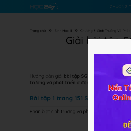
CHƯƠNG T
Trang chủ
Sinh Học 11
Chương 3: Sinh Trưởng Và Phát 
Giải bài tập 
Hướng dẫn giải
bài tập SGK
Cơ bản và Nâng 
trưởng và phát triển ở động vật
giúp các em h
Bài tập 1 trang 151 SGK Sinh học 11
Phân biệt sinh trưởng và phát triển?