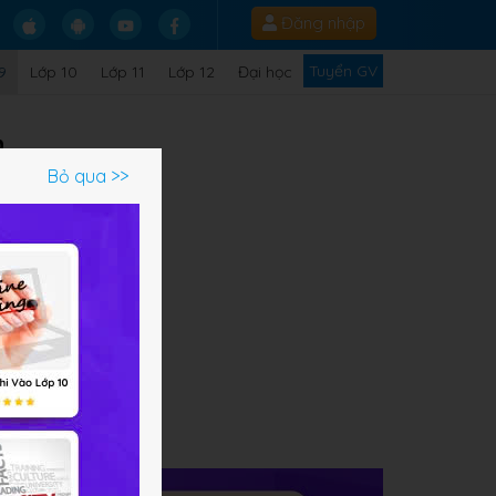
Đăng nhập
Tuyển GV
9
Lớp 10
Lớp 11
Lớp 12
Đại học
n
Bỏ qua >>
ạm