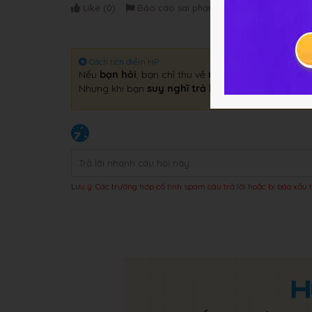
Like (
0
)
Báo cáo sai phạm
Cách tích điểm HP
Nếu
bạn hỏi
, bạn chỉ thu về
một câu trả lời
.
Nhưng khi bạn
suy nghĩ trả lời
, bạn sẽ thu về
gấp 
Lưu ý: Các trường hợp cố tình spam câu trả lời hoặc bị báo xấu t