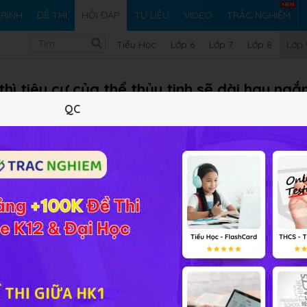
RÌNH
ĐỀ THI
HỎI ĐÁP
TƯ LIỆU
VIDEO
TRẮC NGHIỆM
Tiểu Học
Lớp 6
Lớp 7
Lớp 8
Lớp 
thì tiêu cự của thể thủy tinh sẽ dài hay ngắ
QC
Vi ph
ài tập Vật lý 9 Bài 48
thể thủy tinh sẽ dài nhất.