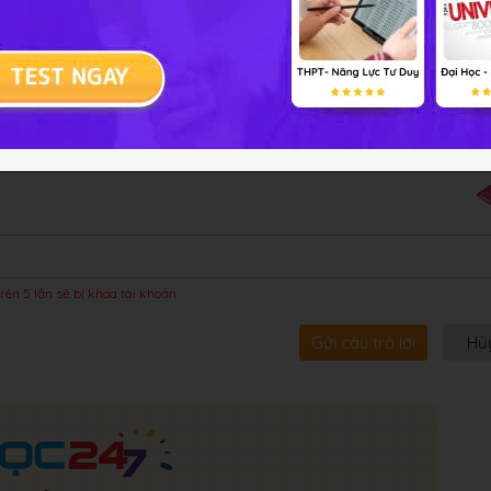
bội!
rên 5 lần sẽ bị khóa tài khoản
Gửi câu trả lời
Hủ