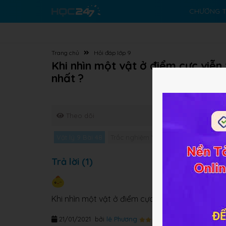
CHƯƠNG T
Trang chủ
Hỏi đáp lớp 9
Khi nhìn một vật ở điểm cực viễn 
nhất ?
Theo dõi
Vật lý 9 Bài 48
Trắc nghiệm Vật lý 9 Bài 48
Giải b
Trả lời (1)
Khi nhìn một vật ở điểm cực viễn thì tiêu cự của 
21/01/2021
bởi
lê Phương