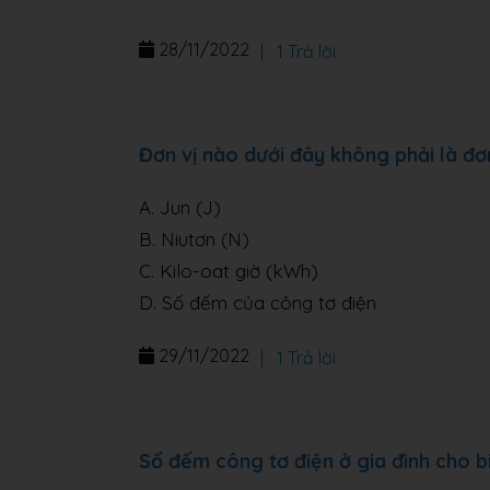
28/11/2022
|
1 Trả lời
Đơn vị nào dưới đây không phải là đơ
A. Jun (J)
B. Niutơn (N)
C. Kilo-oat giờ (kWh)
D. Số đếm của công tơ điện
29/11/2022
|
1 Trả lời
Số đếm công tơ điện ở gia đình cho bi