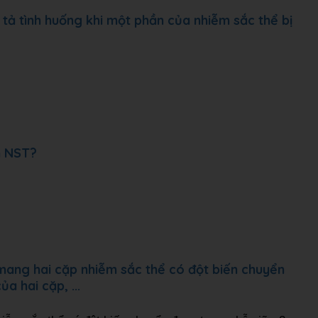
 tả tình huống khi một phần của nhiễm sắc thể bị
n NST?
 mang hai cặp nhiễm sắc thể có đột biến chuyển
a hai cặp, ...