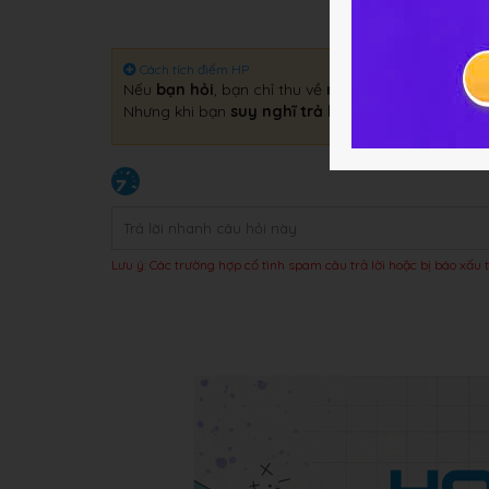
Cách tích điểm HP
Nếu
bạn hỏi
, bạn chỉ thu về
một câu trả lời
.
Nhưng khi bạn
suy nghĩ trả lời
, bạn sẽ thu về
gấp 
Lưu ý: Các trường hợp cố tình spam câu trả lời hoặc bị báo xấu t