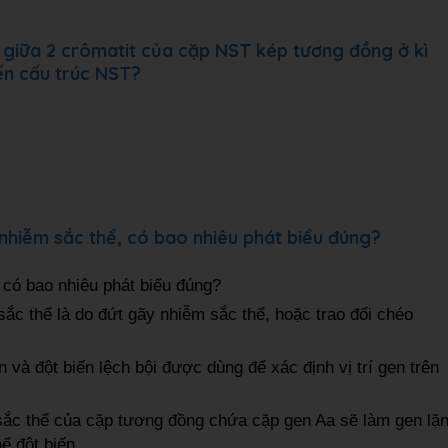
 giữa 2 crômatit của cặp NST kép tương đồng ở kì
ến cấu trúc NST?
c nhiễm sắc thể, có bao nhiêu phát biểu đúng?
, có bao nhiêu phát biểu đúng?
sắc thể là do đứt gãy nhiễm sắc thể, hoặc trao đổi chéo
 và đột biến lệch bội được dùng để xác định vị trí gen trên
sắc thể của cặp tương đồng chứa cặp gen Aa sẽ làm gen lặ
hể đột biến