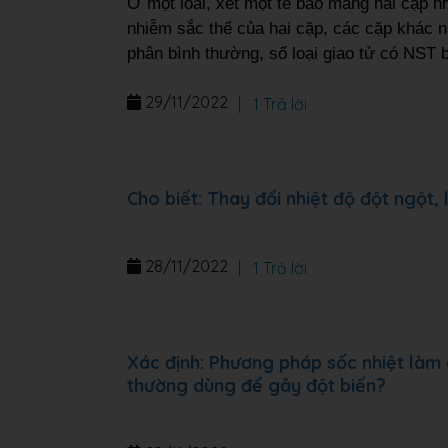
Ở một loài, xét một tế bào mang hai cặp n
nhiễm sắc thể của hai cặp, các cặp khác n
phân bình thường, số loại giao tử có NST b
29/11/2022
|
1 Trả lời
Cho biết: Thay đổi nhiệt độ đột ngột,
28/11/2022
|
1 Trả lời
Xác định: Phương pháp sốc nhiệt làm
thường dùng để gây đột biến?