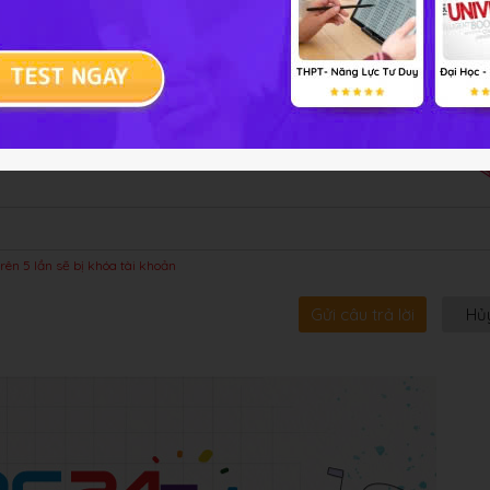
bội!
rên 5 lần sẽ bị khóa tài khoản
Gửi câu trả lời
Hủ