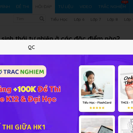
RÌNH
ĐỀ THI
HỎI ĐÁP
TƯ LIỆU
VIDEO
TRẮC NGHIỆM
Tiểu Học
Lớp 6
Lớp 7
Lớp 8
Lớp 
 sinh thái tự nhiên ở các đặc điểm nào?
QC
Vi ph
Giải bài tập Sinh học 12 Bài 42
 tính ổn định thấp, dễ bị dịch bệnh, năng suất sinh học cao