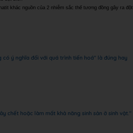
matit khác nguồn của 2 nhiễm sắc thể tương đồng gây ra đột
có ý nghĩa đối với quá trình tiến hoá" là đúng hay
y chết hoặc làm mất khả năng sinh sản ở sinh vật."