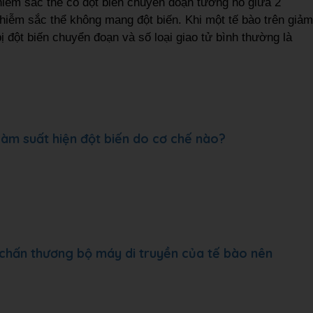
hiễm sắc thể có đột biến chuyển đoạn tương hỗ giữa 2
hiễm sắc thể không mang đột biến. Khi một tế bào trên giảm
ị đột biến chuyển đoạn và số loại giao tử bình thường là
 làm suất hiện đột biến do cơ chế nào?
 chấn thương bộ máy di truyền của tế bào nên