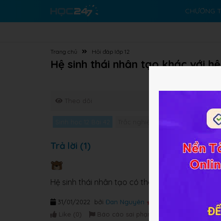
CHƯƠNG T
Trang chủ
Hỏi đáp lớp 12
Hệ sinh thái nhân tạo khác với hệ
Theo dõi
Sinh học 12 Bài 42
Trắc nghiệm Sinh học 12 Bài 42
Trả lời (1)
Hệ sinh thái nhân tạo có thành phần loài ít nên
31/01/2022
bởi
Đan Nguyên
Like (
0
)
Báo cáo sai phạm