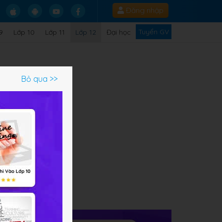
Đăng nhập
Tuyển GV
9
Lớp 10
Lớp 11
Lớp 12
Đại học
Bỏ qua >>
ạm