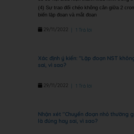
(4) Sự trao đổi chéo không cân giữa 2 cro
biến lặp đoạn và mắt đoạn
29/11/2022
|
1 Trả lời
Xác định ý kiến: "Lặp đoạn NST không 
sai, vì sao?
29/11/2022
|
1 Trả lời
Nhận xét "Chuyển đoạn nhỏ thường gâ
là đúng hay sai, vì sao?