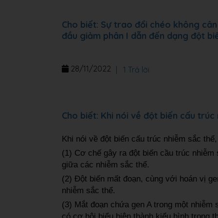
Cho biết: Sự trao đổi chéo không cân
đầu giảm phân I dẫn đến dạng đột bi
28/11/2022
|
1 Trả lời
Cho biết: Khi nói về đột biến cấu trú
Khi nói về đột biến cấu trúc nhiễm sắc thể
(1) Cơ chế gây ra đột biến cầu trúc nhiễm 
giữa các nhiễm sắc thể.
(2) Đột biến mất đoạn, cùng với hoán vị gen
nhiễm sắc thể.
(3) Mắt đoạn chứa gen A trong một nhiễm 
có cơ hội biểu hiện thành kiểu hình trong t