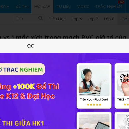
RÌNH
ĐỀ THI
HỎI ĐÁP
TƯ LIỆU
VIDEO
TRẮC NGHIỆM
Tiểu Học
Lớp 6
Lớp 7
Lớp 8
Lớp 
g vs 1 mắc xích trong mạch PVC giá trị của 
QC
 trăm về khối lượng.trung bình 1 phân tử clo phản ứng vs 
Vi ph
iải bài tập Hóa học 9 Bài 54