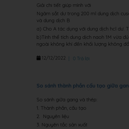
Giải chi tiết giúp mình với
Ngâm sắt dư trong 200 ml dung dịch cuso
và dung dịch B
a) Cho A tác dụng với dung dịch hcl dư. T
b)Tính thể tích dung dịch naoh 1M vừa đ
ngoài không khí đến khối lượng không đổ
12/12/2022
|
0 Trả lời
So sánh thành phần cấu tạo giữa gan
So sánh giữa gang và thép:
1. Thành phần, cấu tạo
2. Nguyên liệu
3. Nguyên tắc sản xuất