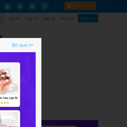
Đăng nhập
Tuyển GV
9
Lớp 10
Lớp 11
Lớp 12
Đại học
k
Bỏ qua >>
1
ạm