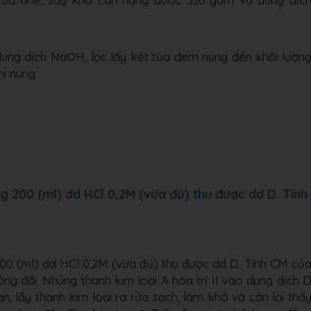
dung dịch NaOH, lọc lấy kết tủa đem nung đến khối lượn
hi nung
 200 (ml) dd HCl 0,2M (vừa đủ) thu được dd D. Tính
00 (ml) dd HCl 0,2M (vừa đủ) thu được dd D. Tính CM củ
ông đổi. Nhúng thanh kim loại A hóa trị II vào dung dịch 
 lấy thanh kim loại ra rửa sạch, làm khô và cân lại thấ