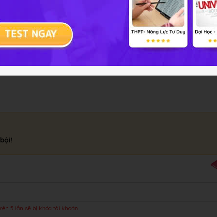
bội!
rên 5 lần sẽ bị khóa tài khoản