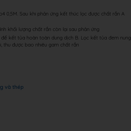
4 0,5M. Sau khi phản ứng kết thúc lọc được chất rắn A
ính khối lượng chất rắn còn lại sau phản ứng
ủ để kết tủa hoàn toàn dung dịch B. Lọc kết tủa đem nung
i, thu được bao nhiêu gam chất rắn
g và thép