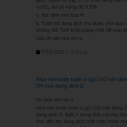
CuSO
dư có nồng độ 9,31%
4
a. Xác định kim loại M
b. Toàn bộ dung dịch thu được cho qua 
không đổi. Tính khối lượng chất rắn sau k
Giải chi tiết cho em ạ
11/12/2022
|
0 Trả lời
Hòa tan hoàn toàn a (g) CuO cần dùng
CM của dung dịch D
Xin giúp em với ạ
Hòa tan hoàn toàn a (g) CuO cần dùng 2
dung dịch D. Biết V dung dịch coi như kh
cho đến khi dung dịch mất màu hoàn toàn,