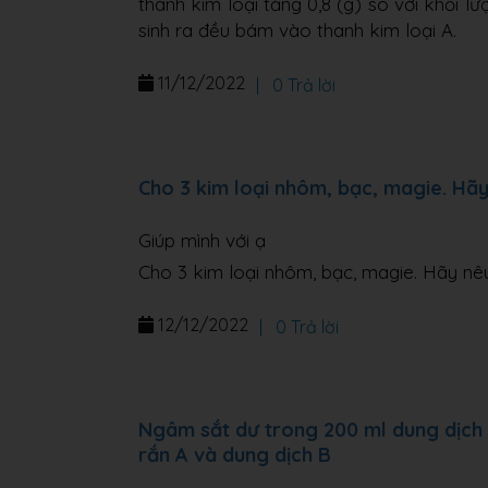
thanh kim loại tăng 0,8 (g) so với khối l
sinh ra đều bám vào thanh kim loại A.
11/12/2022
|
0 Trả lời
Cho 3 kim loại nhôm, bạc, magie. Hã
Giúp mình với ạ
Cho 3 kim loại nhôm, bạc, magie. Hãy nê
12/12/2022
|
0 Trả lời
Ngâm sắt dư trong 200 ml dung dịch 
rắn A và dung dịch B