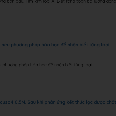
ượng ban đầu. Tìm kim loại A. Biết rằng toàn bộ lượng đồn
y nêu phương pháp hóa học để nhận biết từng loại
u phương pháp hóa học để nhận biết từng loại
cuso4 0,5M. Sau khi phản ứng kết thúc lọc được chấ