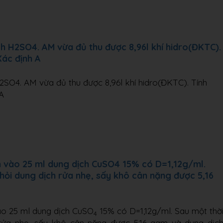
h H2SO4. AM vừa đủ thu được 8,96l khí hidro(ĐKTC).
Xác định A
SO4. AM vừa đủ thu được 8,96l khí hidro(ĐKTC). Tính
A
m vào 25 ml dung dịch CuSO4 15% có D=1,12g/ml.
khỏi dung dịch rửa nhẹ, sấy khô cân nặng được 5,16
ào 25 ml dung dịch CuSO
15% có D=1,12g/ml. Sau một thờ
4
h rửa nhẹ, sấy khô cân nặng được 5,16 gam và dung dịc