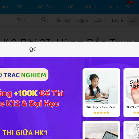
RÌNH
ĐỀ THI
HỎI ĐÁP
TƯ LIỆU
VIDEO
TRẮC NGHIỆM
Tiểu Học
Lớp 6
Lớp 7
Lớp 8
Lớp 
 lí 9 Bài 23: Vùng Bắc Trun
QC
Lý thuyết
10
Trắc nghiệm
11
BT SGK
74
FAQ
ọc sinh nhận biết vị trí địa lí, giới hạn lãnh thổ và ý nghĩa củ
Trình bày được đặc điểm tự nhiên, tài nguyên thiên nhiên của v
 kinh tế - xã hội. Trình bày được đặc điểm dân cư, xã hội và nh
ng.