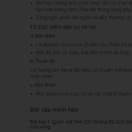
Khí hậu: mang tính chất nhiệt đới có mùa đ
hạn hán hàng năm. Thời tiết trong vùng gây
Sông ngòi: phần lớn ngắn và dốc thường có
1.3. Đặc điểm dân cư, xã hội
a. Đặc điểm
Là địa bàn cư trú của 25 dân tộc. Phân bố d
Mật độ dân số thấp, tỉ lệ dân thành thị thấp,
b. Thuận lợi
Lực lượng lao động dồi dào, có truyền thống la
thiên nhiên.
c. Khó khăn
Mức sống chưa cao, cơ sở vật chất kĩ thuật 
Bài tập minh họa
Bài tập 1: Quan sát hình 23.1 (trang 82 SGK Địa 
của vùng.