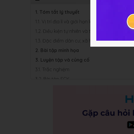
1. Tóm tắt lý thuyết
1.1. Vị trí địa lí và giới hạn lãnh thổ
1.2. Điều kiện tự nhiên và tài nguyên thiên nhi
1.3. Đặc điểm dân cư, xã hội
2. Bài tập minh họa
3. Luyện tập và củng cố
3.1. Trắc nghiệm
3.2. Bài tập SGK
4. Hỏi đáp Bài 23 Địa lí 9