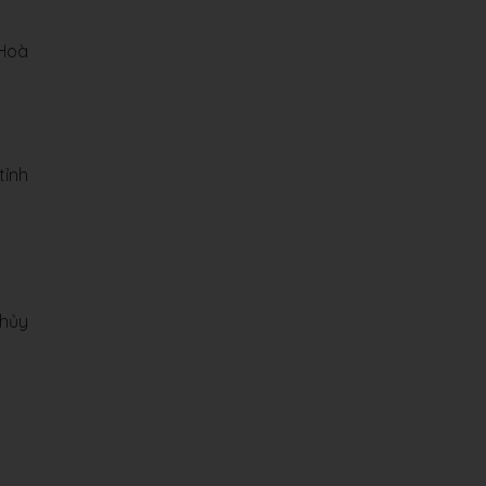
 Hoà
tỉnh
thủy