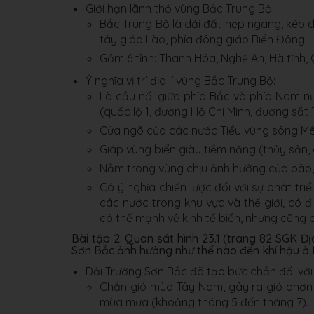
Giới hạn lãnh thổ vùng Bắc Trung Bộ:
Bắc Trung Bộ là dải đất hẹp ngang, kéo d
tây giáp Lào, phía đông giáp Biển Đông.
Gồm 6 tỉnh: Thanh Hóa, Nghệ An, Hà tĩnh, 
Ý nghĩa vị trí địa lí vùng Bắc Trung Bộ:
Là cầu nối giữa phía Bắc và phía Nam n
(quốc lộ 1, đường Hồ Chí Minh, đường sắt
Cửa ngõ của các nước Tiểu vùng sông Mê 
Giáp vùng biển giàu tiềm năng (thủy sản, d
Nằm trong vùng chịu ảnh hưởng của bão,
Có ý nghĩa chiến lược đối với sự phát triể
các nước trong khu vực và thế giới, có đi
có thế mạnh về kinh tế biển, nhưng cũng có
Bài tập 2: Quan sát hình 23.1 (trang 82 SGK Đị
Sơn Bắc ảnh hưởng như thế nào đến khí hậu ở 
Dải Trường Sơn Bắc đã tạo bức chắn đối với
Chắn gió mùa Tây Nam, gây ra gió phơn
mùa mưa (khoảng tháng 5 đến tháng 7).