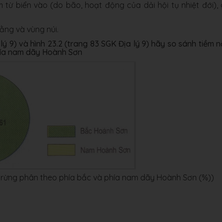
từ biển vào (do bão, hoạt động của dải hội tụ nhiệt đới),
ằng và vùng núi.
 lý 9) và hình 23.2 (trang 83 SGK Địa lý 9) hãy so sánh tiềm 
hía nam dãy Hoành Sơn
 có rừng phân theo phía bắc và phía nam dãy Hoành Sơn (%))