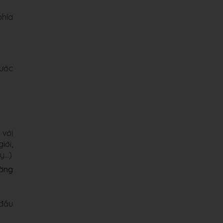
phía
nước
 với
iới,
ay…)
ường
 đầu