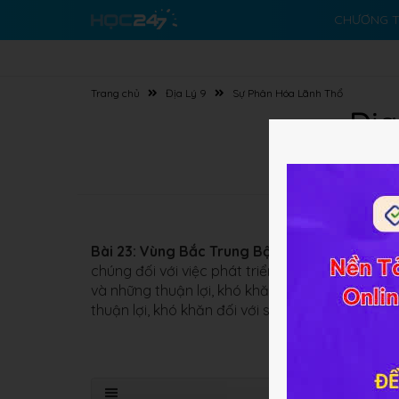
CHƯƠNG T
Trang chủ
Địa Lý 9
Sự Phân Hóa Lãnh Thổ
Địa
Bài 23: Vùng Bắc Trung Bộ
này sẽ giúp các em h
chúng đối với việc phát triển kinh tế - xã hội. 
và những thuận lợi, khó khăn đối với phát triển
thuận lợi, khó khăn đối với sự phát triển của vù