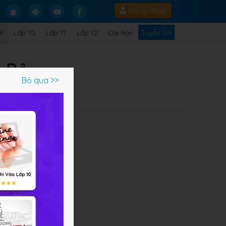
Đăng nhập
Tuyển GV
9
Lớp 10
Lớp 11
Lớp 12
Đại học
g Bộ
Bỏ qua >>
a
ùng
ững