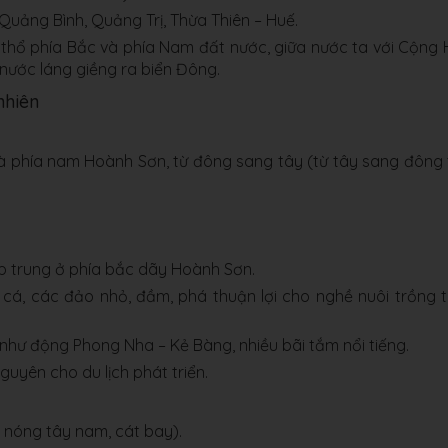
Quảng Bình, Quảng Trị, Thừa Thiên – Huế.
h thổ phía Bắc và phía Nam đất nước, giữa nước ta với Cộng
nước láng giềng ra biển Đông.
nhiên
và phía nam Hoành Sơn, từ đông sang tây (từ tây sang đông 
p trung ở phía bắc dãy Hoành Sơn.
, cá, các đảo nhỏ, đầm, phá thuận lợi cho nghề nuôi trồng 
n như động Phong Nha – Kẻ Bàng, nhiều bãi tắm nổi tiếng.
nguyên cho du lịch phát triển.
ió nóng tây nam, cát bay).