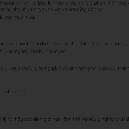
ông lạnh,thiên tai bão lũ thường xảy ra, gió phơn khô nóng
 nhiều khó khăn cho sản xuất và đời sống dân cư.
 lũ vào mùa mưa.
ân cư và hoạt động kinh tế có sự khác biệt từ đông sang tây.
 tỉ lệ hộ nghèo cao hơn cả nước.
o động, cần cù, giàu nghị lực và kinh nghiệm trong đấu tranh
còn hạn chế.
lý 9), hãy xác định giới hạn lãnh thổ và nêu ý nghĩa vị trí đị