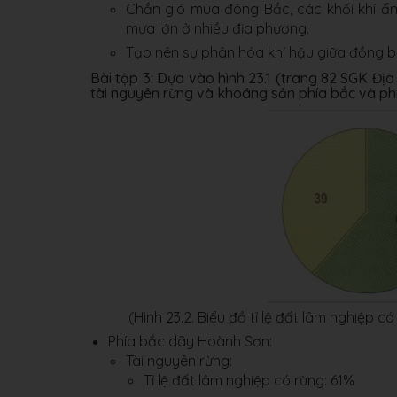
Chắn gió mùa đông Bắc, các khối khí ẩm 
mưa lớn ở nhiều địa phương.
Tạo nên sự phân hóa khí hậu giữa đồng b
Bài tập 3: Dựa vào hình 23.1 (trang 82 SGK Địa
tài nguyên rừng và khoáng sản phía bắc và p
(Hình 23.2. Biểu đồ tỉ lệ đất lâm nghiệp
Phía bắc dãy Hoành Sơn:
Tài nguyên rừng:
Tỉ lệ đất lâm nghiệp có rừng: 61%