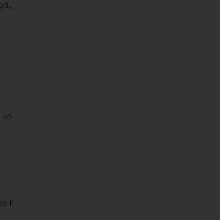
 gây
 với
a lí