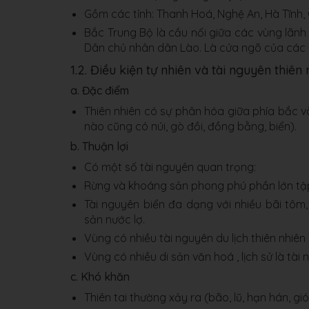
Gồm các tỉnh: Thanh Hoá, Nghệ An, Hà Tĩnh, 
Bắc Trung Bộ là cầu nối giữa các vùng lãn
Dân chủ nhân dân Lào. Là cửa ngõ của các 
1.2. Điều kiện tự nhiên và tài nguyên thiên 
a. Đặc điểm
Thiên nhiên có sự phân hóa giữa phía bắc 
nào cũng có núi, gò đồi, đồng bằng, biển).
b. Thuận lợi
Có một số tài nguyên quan trọng:
Rừng và khoáng sản phong phú phần lớn tậ
Tài nguyên biển đa dạng với nhiều bãi tôm
sản nước lợ.
Vùng có nhiều tài nguyên du lịch thiên nhiê
Vùng có nhiều di sản văn hoá , lịch sử là tài 
c. Khó khăn
Thiên tai thường xảy ra (bão, lũ, hạn hán, g