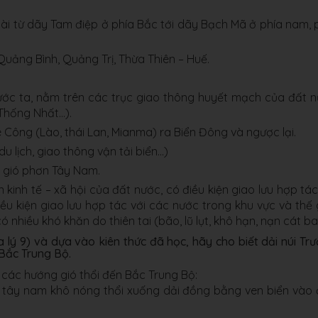
ài từ dãy Tam điệp ở phía Bắc tới dãy Bạch Mã ở phía nam, 
Quảng Bình, Quảng Trị, Thừa Thiên – Huế.
ước ta, nằm trên các trục giao thông huyết mạch của đất 
 Thống Nhất…).
Công (Lào, thái Lan, Mianma) ra Biển Đông và ngược lại.
u lịch, giao thông vận tải biển…)
 gió phơn Tây Nam.
n kinh tế – xã hội của đất nước, có điều kiện giao lưu hợp tác
ều kiện giao lưu hợp tác với các nước trong khu vực và thế g
 nhiều khó khăn do thiên tai (bão, lũ lụt, khô hạn, nạn cát b
a lý 9) và dựa vào kiên thức đã học, hãy cho biết dải núi Tr
Bắc Trung Bộ.
 các hướng gió thổi đến Bắc Trung Bộ:
 tây nam khô nóng thổi xuống dải đồng bằng ven biển vào