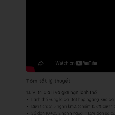
Tóm tắt lý thuyết
1.1. Vị trí địa lí và giới hạn lãnh thổ
Lãnh thổ vùng là dãi đất hẹp ngang, kéo dài
Diện tích: 51,5 nghìn km2, (chiếm 15,6% diện ti
Số dân 10.405,2 nghìn người (11,5% dân số c