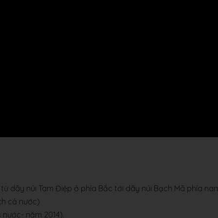
 từ dãy núi Tam Điệp ở phía Bắc tới dãy núi Bạch Mã phía na
́ch cả nước)
ả nước- năm 2014).