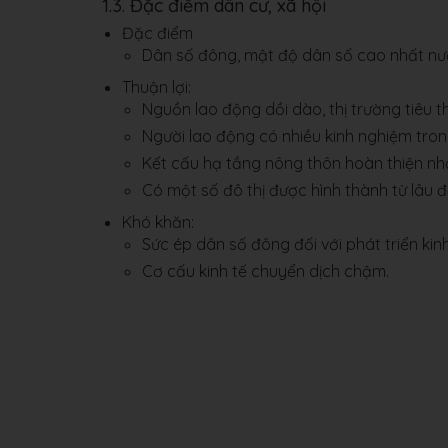
1.3. Đặc điểm dân cư, xã hội
Đặc điểm
Dân số đông, mật độ dân số cao nhất nư
Thuận lợi:
Nguồn lao động dồi dào, thị trường tiêu th
Người lao động có nhiều kinh nghiệm tron
Kết cấu hạ tầng nông thôn hoàn thiện nh
Có một số đô thị được hình thành từ lâu đ
Khó khăn:
Sức ép dân số đông đối với phát triển kinh 
Cơ cấu kinh tế chuyển dịch chậm.