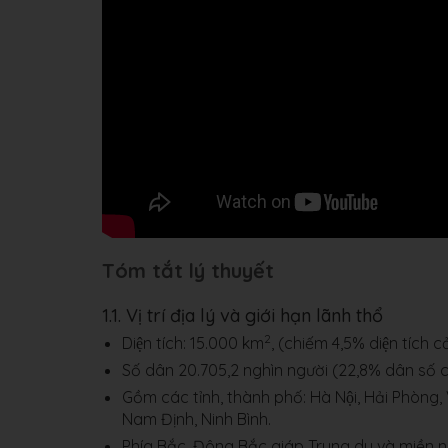
Tóm tắt lý thuyết
1.1. Vị trí địa lý và giới hạn lãnh thổ
2
Diện tích: 15.000 km
, (chiếm 4,5% diện tích c
Số dân 20.705,2 nghìn người (22,8% dân số 
Gồm các tỉnh, thành phố: Hà Nội, Hải Phòn
Nam Định, Ninh Bình.
Phía Bắc, Đông Bắc giáp Trung du và miền n