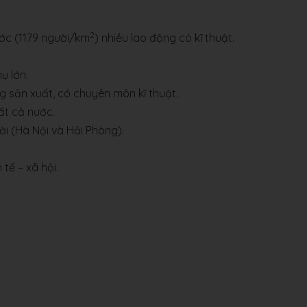
2
ớc (1179 người/km
) nhiều lao động có kĩ thuật.
ụ lớn.
g sản xuất, có chuyên môn kĩ thuật.
ất cả nước.
ời (Hà Nội và Hải Phòng).
tế – xã hội.