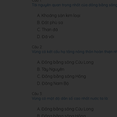
Câu 1:
Tài nguyên quan trọng nhất của đồng bằng sông
A.
Khoáng sản kim loại
B.
Đất phù sa
C.
Than đá
D.
Đá vôi
Câu 2:
Vùng có kết cấu hạ tầng nông thôn hoàn thiện nh
A.
Đồng bằng sông Cửu Long
B.
Tây Nguyên
C.
Đồng bằng sông Hồng
D.
Đông Nam Bộ
Câu 3:
Vùng có mật độ dân số cao nhất nước ta là:
A.
Đồng bằng sông Cửu Long
B.
Đồng bằng sông Hồng