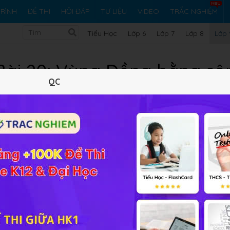
RÌNH
ĐỀ THI
HỎI ĐÁP
TƯ LIỆU
VIDEO
TRẮC NGHIỆM
Tiểu Học
Lớp 6
Lớp 7
Lớp 8
Lớp 
9 Bài 20: Vùng Đồng bằng s
QC
Lý thuyết
10
Trắc nghiệm
10
BT SGK
103
FA
 Vùng Đồng bằng sông Hồng
hi vọng đây sẽ là tài liệu khoon
thầy cô trong việc giảng dạy.