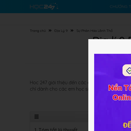
CHƯƠNG T
Trang chủ
Địa Lý 9
Sự Phân Hóa Lãnh Thổ
Địa lí 
Hoc 247 giới thiệu đến các em bài học:
Bài 20:
chỉ dành cho các em học sinh mà còn cho quý 
1. Tóm tắt lý thuyết