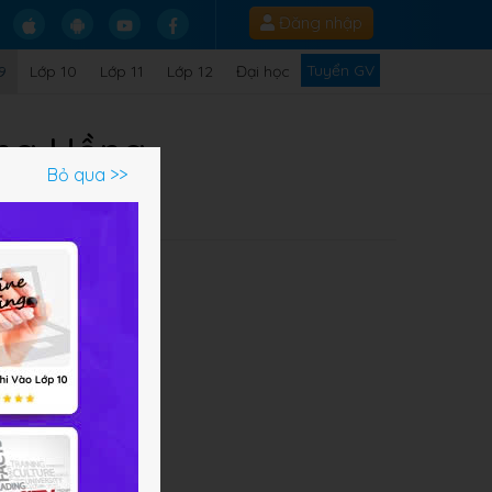
Đăng nhập
Tuyển GV
9
Lớp 10
Lớp 11
Lớp 12
Đại học
ông Hồng
Bỏ qua >>
Q
g