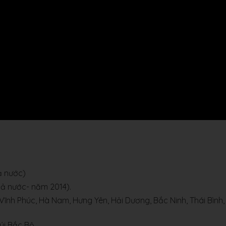
ả nước)
cả nước- năm 2014).
g, Vĩnh Phúc, Hà Nam, Hưng Yên, Hải Dương, Bắc Ninh, Thái Bình,
úi Bắc Bộ