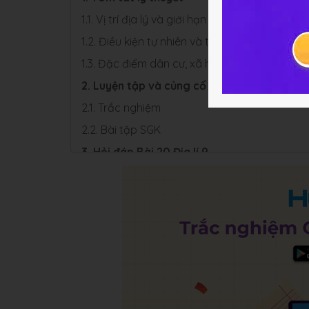
1.1. Vị trí địa lý và giới hạn lãnh thổ
1.2. Điều kiện tự nhiên và tài nguyên thiên nhi
1.3. Đặc điểm dân cư, xã hội
2. Luyện tập và củng cố
2.1. Trắc nghiệm
2.2. Bài tập SGK
3. Hỏi đáp Bài 20 Địa lí 9