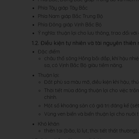
Phía Tây giáp Tây Bắc
Phía Nam giáp Bắc Trung Bộ
Phía Đông giáp Vịnh Bắc Bộ
Ý nghĩa: thuận lợi cho lưu thông, trao đổi với
1.2. Điều kiện tự nhiên và tài nguyên thiên 
Đặc điểm
châu thổ sông Hồng bồi đắp, khí hậu nhiệ
sa, có Vịnh Bắc Bộ giàu tiềm năng.
Thuận lợi:
Đất phù sa màu mỡ, điều kiện khí hậu, th
Thời tiết mùa đông thuận lợi cho việc trồ
chính.
Một số khoáng sản có giá trị đáng kể (sét 
Vùng ven biển và biển thuận lợi cho nuôi t
Khó khăn
thiên tai (bão, lũ lụt, thời tiết thất thường