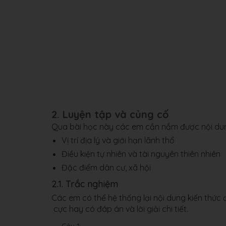
2. Luyện tập và củng cố
Qua bài học này các em cần nắm được nội dun
Vị trí địa lý và giới hạn lãnh thổ
Điều kiện tự nhiên và tài nguyên thiên nhiên
Đặc điểm dân cư, xã hội
2.1. Trắc nghiệm
Các em có thể hệ thống lại nội dung kiến thức
cực hay có đáp án và lời giải chi tiết.