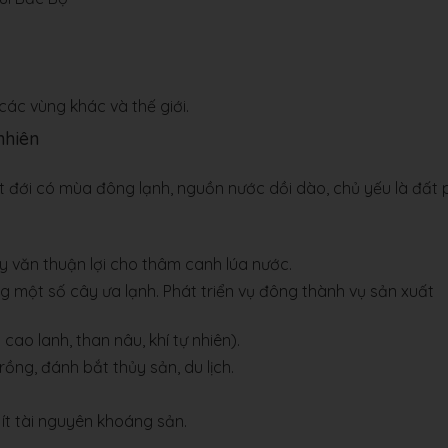
 các vùng khác và thế giới.
nhiên
t đới có mùa đông lạnh, nguồn nước dồi dào, chủ yếu là đất 
ủy văn thuận lợi cho thâm canh lúa nước.
ng một số cây ưa lạnh. Phát triển vụ đông thành vụ sản xuất
cao lanh, than nâu, khí tự nhiên).
rồng, đánh bắt thủy sản, du lịch.
), ít tài nguyên khoáng sản.