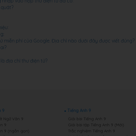
 nhập vào hộp thư điện tử đã có:
 quát?
iệu:
g:
ử miễn phí của Google. Địa chỉ nào dưới đây được viết đúng?
ai?
là địa chỉ thư điện tử?
 9
Tiếng Anh 9
ết Ngữ Văn 9
Giải bài Tiếng Anh 9
n 9
Giải bài tập Tiếng Anh 9 (Mới)
n 9 (ngắn gọn)
Trắc nghiệm Tiếng Anh 9