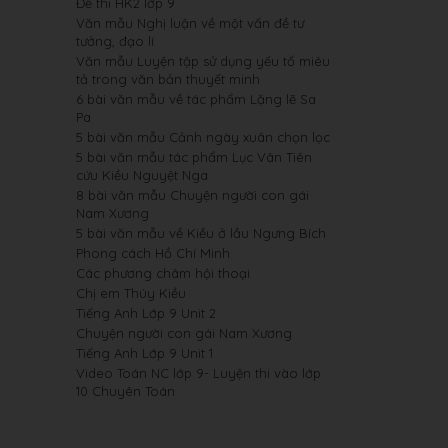
Đề thi HK2 lớp 9
Văn mẫu Nghị luận về một vấn đề tư
tưởng, đạo lí
Văn mẫu Luyện tập sử dụng yếu tố miêu
tả trong văn bản thuyết minh
6 bài văn mẫu về tác phẩm Lặng lẽ Sa
Pa
5 bài văn mẫu Cảnh ngày xuân chọn lọc
5 bài văn mẫu tác phẩm Lục Vân Tiên
cứu Kiều Nguyệt Nga
8 bài văn mẫu Chuyện người con gái
Nam Xương
5 bài văn mẫu về Kiều ở lầu Ngưng Bích
Phong cách Hồ Chí Minh
Các phương châm hội thoại
Chị em Thúy Kiều
Tiếng Anh Lớp 9 Unit 2
Chuyện người con gái Nam Xương
Tiếng Anh Lớp 9 Unit 1
Video Toán NC lớp 9- Luyện thi vào lớp
10 Chuyên Toán