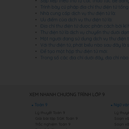
Sắp xếp theo thứ tự các thao tác để đăng
Trình bày cú pháp địa chỉ thư điện tử tổng
Nhà cung cấp dịch vụ thư điện tử là:
Ưu điểm của dịch vụ thư điện tử là:
Địa chỉ thư điện tử được phân cách bởi kí h
Thư điện tử là dịch vụ chuyển thư dưới dạn
Một người đang sử dụng dịch vụ thư điện t
Với thư điện tử, phát biểu nào sau đây là s
Để tạo một hộp thư điện tử mới:
Trong số các địa chỉ dưới đây, địa chỉ nào 
XEM NHANH CHƯƠNG TRÌNH LỚP 9
Toán 9
Ngữ văn
Lý thuyết Toán 9
Lý thuy
Giải bài tập SGK Toán 9
Soạn vă
Trắc nghiệm Toán 9
Soạn vă