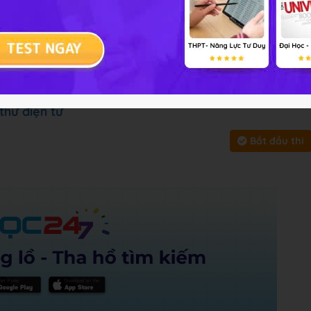
Bài tập
Chủ đề :
Môn họ
y, bấm vào
Bắt đầu thi
để làm toàn bài
thư điện tử
Bắt đầu thi