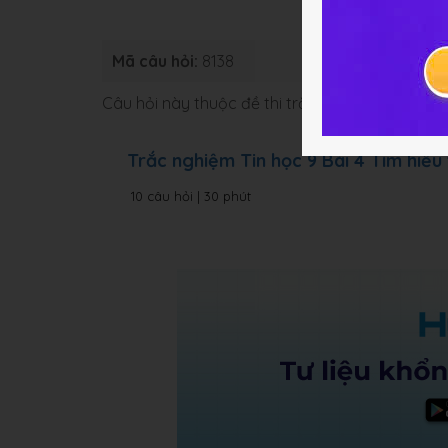
Mã câu hỏi:
8138
Loại bài:
Câu hỏi này thuộc đề thi trắc nghiệm dưới đâ
Trắc nghiệm Tin học 9 Bài 4 Tìm hiểu 
10 câu hỏi | 30 phút