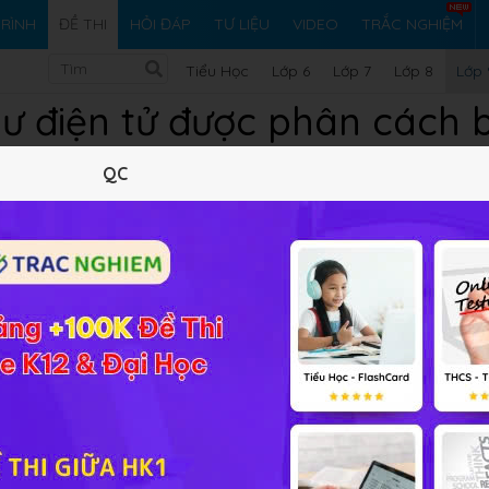
RÌNH
ĐỀ THI
HỎI ĐÁP
TƯ LIỆU
VIDEO
TRẮC NGHIỆM
Tiểu Học
Lớp 6
Lớp 7
Lớp 8
Lớp 
hư điện tử được phân cách bở
QC
 cung cấp đáp án và lời giải