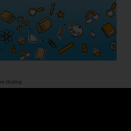
iểm thưởng