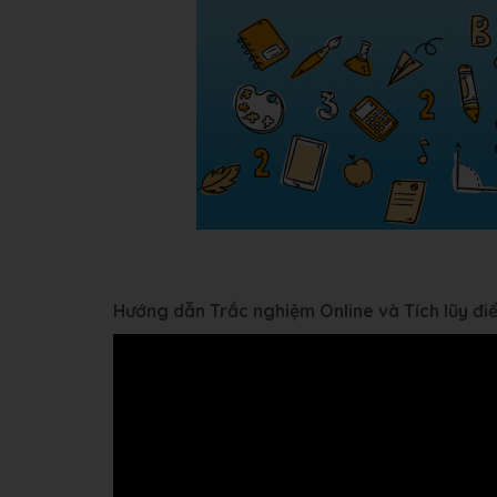
Hướng dẫn Trắc nghiệm Online và Tích lũy đ