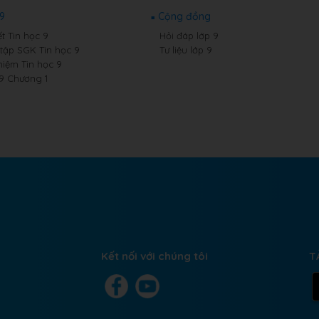
 9
Cộng đồng
t Tin học 9
Hỏi đáp lớp 9
 tập SGK Tin học 9
Tư liệu lớp 9
hiệm Tin học 9
 9 Chương 1
Kết nối với chúng tôi
T