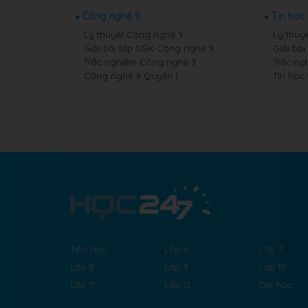
Công nghệ 9
Tin học
Lý thuyết Công nghệ 9
Lý thuyế
Giải bài tập SGK Công nghệ 9
Giải bài
Trắc nghiệm Công nghệ 9
Trắc ng
Công nghệ 9 Quyển 1
Tin học
Tiểu Học
Lớp 6
Lớp 7
Lớp 8
Lớp 9
Lớp 10
Lớp 11
Lớp 12
Đại học