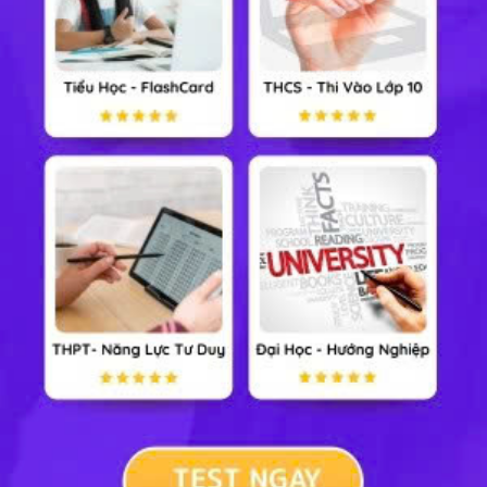
10 câu hỏi | 30 phút
Bắt đầu thi
CÂU HỎI KHÁC
Sắp xếp theo thứ tự các thao tác để đăng nhập vào
hộp thư điện tử đã có:
Trình bày cú pháp địa chỉ thư điện tử tổng quát?
Nhà cung cấp dịch vụ thư điện tử là:
Ưu điểm của dịch vụ thư điện tử là: