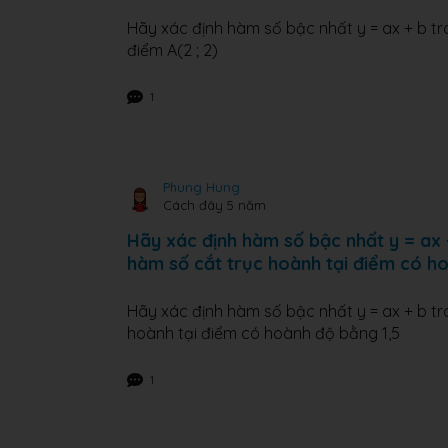
Hãy xác định hàm số bậc nhất y = ax + b tr
điểm A(2 ; 2)
1
Phung Hung
Cách đây 5 năm
Hãy xác định hàm số bậc nhất y = ax 
hàm số cắt trục hoành tại điểm có h
Hãy xác định hàm số bậc nhất y = ax + b tr
hoành tại điểm có hoành độ bằng 1,5
1