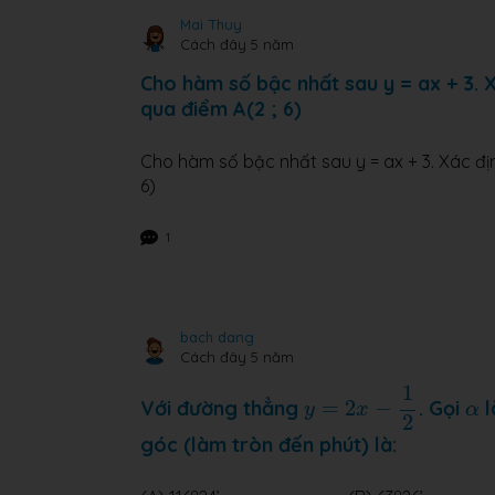
Mai Thuy
Cách đây 5 năm
Cho hàm số bậc nhất sau y = ax + 3. X
qua điểm A(2 ; 6)
Cho hàm số bậc nhất sau y = ax + 3. Xác địn
6)
1
bach dang
Cách đây 5 năm
y
=
2
x
−
1
2
1
α
Với đường thẳng
=
2
−
. Gọi
l
y
x
α
2
góc (làm tròn đến phút) là:
o
o