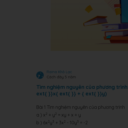
Raina Khả Lạc
Cách đây 5 năm
Tìm nghiệm nguyên của phương trình: ({
ext{ }}x{ ext{ }} + { ext{ }}y)
Bài 1 Tìm nghiệm nguyên của phương trình
2
2
a ) x
+ y
= xy + x + y
2
3
2
3
b ) 6x
y
+ 3x
- 10y
= -2