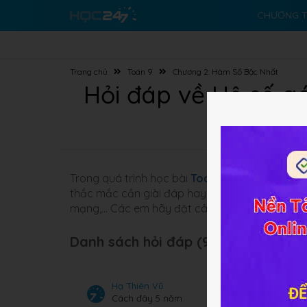
CHƯƠNG T
Trang chủ
Toán 9
Chương 2: Hàm Số Bậc Nhất
Hỏi đáp về Hệ số gó
Trong quá trình học bài
Toán 9 Bài 5
Hệ số góc
thắc mắc cần giài đáp hay những bài tập khôn
mạng,... Các em hãy đặt câu hỏi ở đây cộng 
Danh sách hỏi đáp (96 câu):
Hạ Thiên Vũ
Cách đây 5 năm