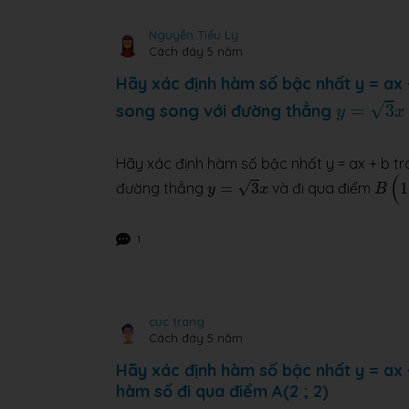
Nguyễn Tiểu Ly
Cách đây 5 năm
Hãy xác định hàm số bậc nhất y = ax 
y
=
3
x
√
song song với đường thẳng
=
3
y
x
Hãy xác định hàm số bậc nhất y = ax + b t
B
(
1
;
y
=
3
x
(
√
đường thẳng
=
3
và đi qua điểm
1
y
x
B
1
cuc trang
Cách đây 5 năm
Hãy xác định hàm số bậc nhất y = ax 
hàm số đi qua điểm A(2 ; 2)