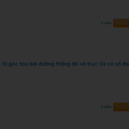
Trả lời
0 điểm
α
là góc tạo bởi đường thẳng đó và trục Ox có số đ
α
Trả lời
0 điểm