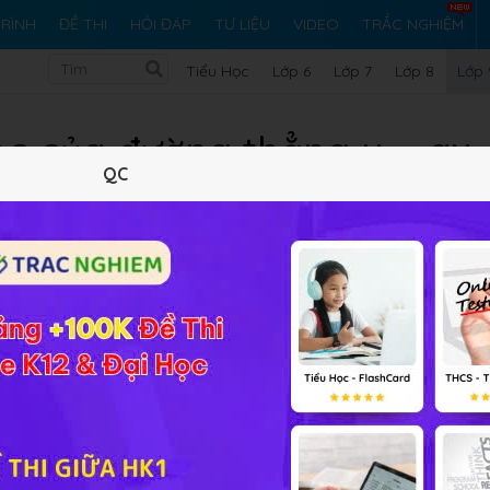
RÌNH
ĐỀ THI
HỎI ĐÁP
TƯ LIỆU
VIDEO
TRẮC NGHIỆM
Tiểu Học
Lớp 6
Lớp 7
Lớp 8
Lớp 
c của đường thẳng y = ax + 
QC
Lý thuyết
5
Trắc nghiệm
14
BT SGK
96
FAQ
 của đường thẳng y = ax + b (a ≠ 0)
nếu các em gặp những
g biết phương pháp giải từ SGK, Sách tham khảo, Các trang
đồng Toán
HỌC247
sẽ sớm giải đáp cho các em.