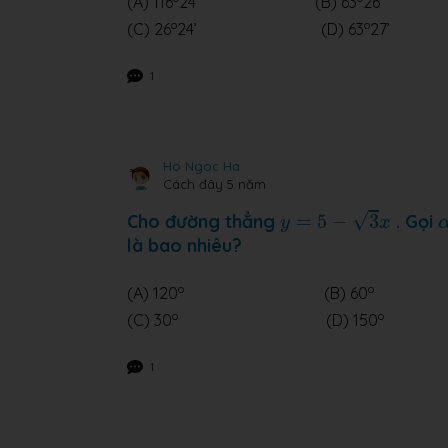
(A) 116
24’ (B) 63
26’
o
o
(C) 26
24’ (D) 63
27’
1
Ho Ngoc Ha
Cách đây 5 năm
y
=
5
−
3
x
√
Cho đường thẳng
=
5
−
3
. Gọi
y
x
là bao nhiêu?
o
o
(A) 120
(B) 60
o
o
(C) 30
(D) 150
1