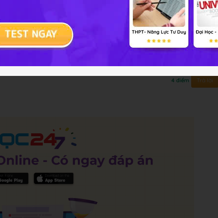
). Vẽ (D1), (D2) lên cùng hệ trục tọa độ
n
Trả lời
4 điểm