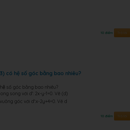
Trả lời
10 điểm
) có hệ số góc bằng bao nhiêu?
 hệ số góc bằng bao nhiêu?
 song song với d': 2x-y-1=0. Vẽ (d)
́ vuông góc với d':x-2y+4=0. Vẽ d
Trả lời
10 điểm