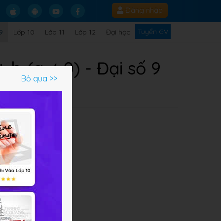
Đăng nhập
Tuyển GV
9
Lớp 10
Lớp 11
Lớp 12
Đại học
b (a ≠ 0) - Đại số 9
Bỏ qua >>