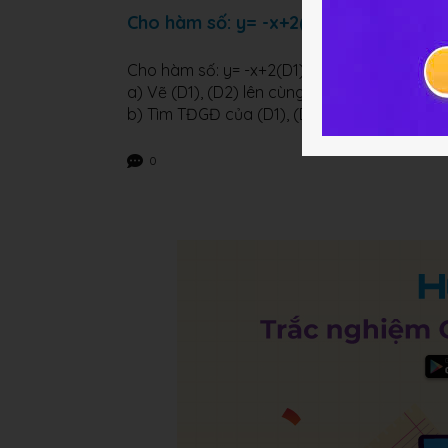
Cho hàm số: y= -x+2(D1) và y=1/2x (D2
Cho hàm số: y= -x+2(D1) và y=1/2x (D2)
a) Vẽ (D1), (D2) lên cùng hệ trục tọa độ
b) Tìm TĐGĐ của (D1), (D2) bằng phép toá
0