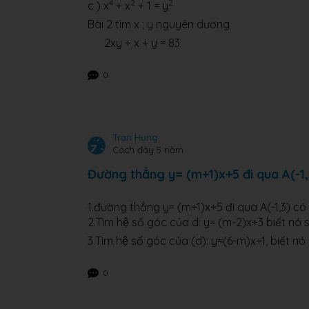
4
2
2
c ) x
+ x
+ 1 = y
Bài 2 tìm x ; y nguyên dương
2xy + x + y = 83
0
Tran Hung
Cách đây 5 năm
Đường thẳng y= (m+1)x+5 đi qua A(-1,3
1.đường thẳng y= (m+1)x+5 đi qua A(-1,3) có
2.Tìm hệ số góc của d: y= (m-2)x+3 biết nó
3.Tìm hệ số góc của (d): y=(6-m)x+1, biết no
0