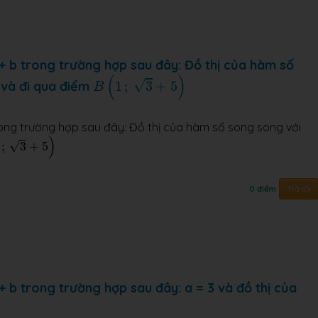
+ b trong trường hợp sau đây: Đồ thị của hàm số
B
(
1
;
3
+
5
)
(
)
√
và đi qua điểm
1
;
3
+
5
B
rong trường hợp sau đây: Đồ thị của hàm số song song với
3
+
5
)
)
√
;
3
+
5
Trả lời
0 điểm
+ b trong trường hợp sau đây: a = 3 và đồ thị của