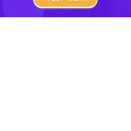
2021-2022 (Tải file)
Phần này các em có thể xem online hoặc tải file đề thi về
tham khảo gồm đầy đủ câu hỏi và đáp án làm bài.
Bộ 5 đề thi giữa HK2 môn Lịch sử 9 có đáp án năm 2021-
2022 Trường THCS Ngô Mây
Bộ 5 đề thi giữa HK2 môn Lịch sử 9 có đáp án năm 2021-
2022 Trường THCS Hồng Hà
Bộ 5 đề thi giữa HK2 môn Lịch sử 9 có đáp án năm 2021-
2022 Trường THCS Cầu Giấy
Trắc nghiệm online giữa Học kì 2 lớp 9 môn
Lịch Sử năm 2020-2021 (Thi online)
Phần này các em được làm trắc nghiệm online với các câu
hỏi trong vòng 45 phút để kiểm tra năng lực và sau đó đối
chiếu kết quả từng câu hỏi.
Đề thi giữa HK2 môn Lịch Sử 9 năm 2020 - Trường THCS
Mỹ Đức
Đề thi giữa HK2 môn Lịch Sử 9 năm 2020 - Trường THCS