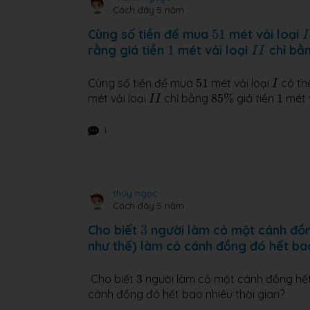
Cách đây 5 năm
51
I
Cùng số tiền để mua
51
mét vải loại
I
1
I
I
rằng giá tiền
1
mét vải loại
chỉ bằ
I
I
51
I
Cùng số tiền để mua
51
mét vải loại
có th
I
85
%
1
I
I
mét vải loại
chỉ bằng
85
%
giá tiền
1
mét v
I
I
1
thúy ngọc
Cách đây 5 năm
3
Cho biết
3
người làm cỏ một cánh đồ
như thế) làm cỏ cánh đồng đó hết bao
3
Cho biết
3
người làm cỏ một cánh đồng hế
cánh đồng đó hết bao nhiêu thời gian?