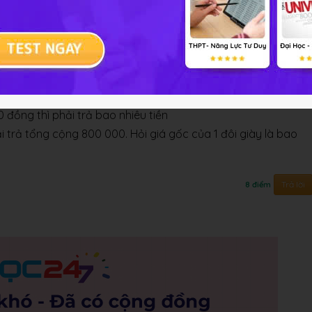
iện chương trình khuyến mãi: Bất kì sản phẩm nào
 chiếc áo giá gốc là 360 000 đồng thì phải trả bao
hương trình khuyến mãi: Bất kì sản phẩm nào cũng được
 đồng thì phải trả bao nhiêu tiền
 trả tổng cộng 800 000. Hỏi giá gốc của 1 đôi giày là bao
Trả lời
8 điểm