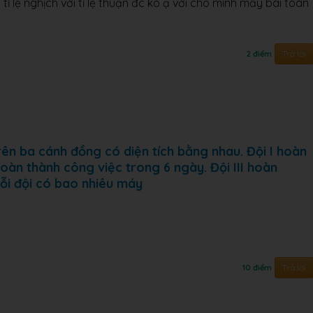
tỉ lệ nghịch với tỉ lệ thuận đc ko ạ với cho mình mấy bài toán
Trả lời
2 điểm
ên ba cánh đồng có diện tích bằng nhau. Đội I hoàn
hoàn thành công việc trong 6 ngày. Đội III hoàn
ỗi đội có bao nhiêu máy
Trả lời
10 điểm