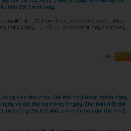
 đội thứ ba cày xong trong 6 ngày. Hỏi mỗi đội có
iều hơn đội 3 một máy.
cùng diện tích. Đội thứ nhất cày xong trong 3 ngày, đội 2
ong trong 6 ngày. Hỏi mỗi đội có bao nhiêu máy? biết rằng
Trả lời
4 điểm
 công việc như nhau. Đội thứ nhất hoàn thành công
8
ngày và đội thứ ba trong
8
ngày. Cho biết mỗi đội
2
, biết rằng đội thứ nhất có nhiều hơn đội thứ hai
2
4