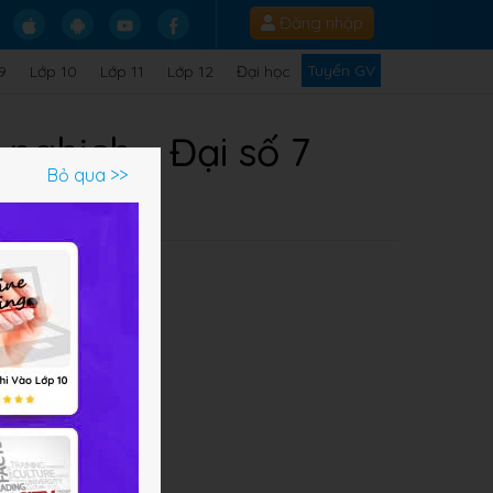
Đăng nhập
Tuyển GV
9
Lớp 10
Lớp 11
Lớp 12
Đại học
 nghịch - Đại số 7
Bỏ qua >>
Q
..