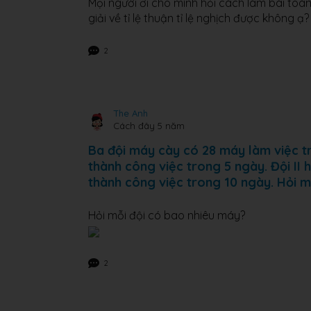
Mọi người ơi cho mình hỏi cách làm bài toán 
giải về tỉ lệ thuận tỉ lệ nghịch được không ạ?
2
The Anh
Cách đây 5 năm
Ba đội máy cày có 28 máy làm việc tr
thành công việc trong 5 ngày. Đội II 
thành công việc trong 10 ngày. Hỏi m
Hỏi mỗi đội có bao nhiêu máy?
2