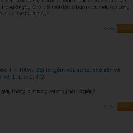
 việc như nhau. Đội thứ nhất hoàn thành công việc trong
4
8
a trong
8
ngày. Cho biết mỗi đội có bao nhiêu máy (có cùng
2
 hơn đội thứ hai
2
máy?
Trả lời
0 điểm
4
×
1
00
m
 sức
4
×
1
00
, đội thi gồm voi, sư tử, chó săn và
m
1
;
1
,
5
;
1
,
6
;
2.
ệ với
1
;
1
,
5
;
1
,
6
;
2.
9
12
giây không, biết rằng voi chạy hết
12
giây?
Trả lời
0 điểm