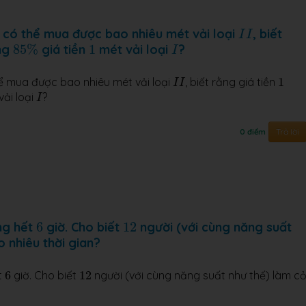
I
I
có thể mua được bao nhiêu mét vải loại
, biết
I
I
85
%
1
I
ng
85
%
giá tiền
1
mét vải loại
?
I
1
I
I
ể mua được bao nhiêu mét vải loại
, biết rằng giá tiền
1
I
I
I
ải loại
?
I
Trả lời
0 điểm
6
12
ng hết
6
giờ. Cho biết
12
người (với cùng năng suất
 nhiêu thời gian?
6
12
t
6
giờ. Cho biết
12
người (với cùng năng suất như thế) làm c