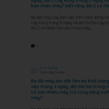
ngày, đội 2 cày xong trong 5 ngày và
bao nhiêu máy? biết rằng đội 2 có nh
Ba đội máy cày làm việc trên cánh đồng có 
cày xong trong 5 ngày và đội thứ ba cày x
đội 2 có nhiều hơn đội 3 một máy.
6
minh dương
Cách đây 5 năm
Ba đội máy san đất làm ba khối lượng
4
6
việc trong
4
ngày, đội thứ hai trong
6
có bao nhiêu máy (có cùng năng suất)
máy?