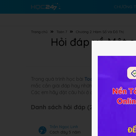
CHƯƠNG T
Trang chủ
Toán 7
Chương 2: Hàm Số Và Đồ Thị
Hỏi đáp về Một số
Trong quá trình học bài
Toán 7 Bài 4
Một số bà
mắc cần giài đáp hay những bài tập không biết
Các em hãy đặt câu hỏi ở đây cộng đồng Toá
Danh sách hỏi đáp (220 câu):
Trần Ngọc Linh
Cách đây 5 năm