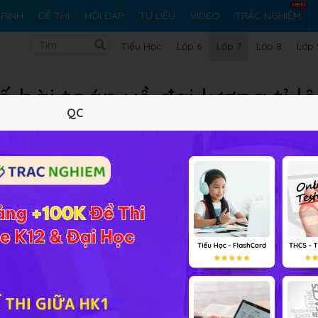
RÌNH
ĐỀ THI
HỎI ĐÁP
TƯ LIỆU
VIDEO
TRẮC NGHIỆM
Tiểu Học
Lớp 6
Lớp 7
Lớp 8
Lớp 
 bài toán về đại lượng tỉ lệ
QC
Lý thuyết
10
Trắc nghiệm
21
BT SGK
220
FA
i toán về đ
ại lượng tỉ lệ nghịch
nếu các em gặp những thắc
 phương pháp giải từ SGK, Sách tham khảo, Các trang mạng,.
n
HỌC247
sẽ sớm giải đáp cho các em.