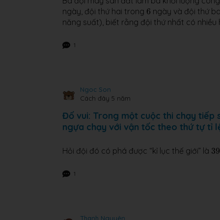
Ba đội máy san đất làm ba khối lượng công
6
ngày, đội thứ hai trong
6
ngày và đội thứ b
năng suất), biết rằng đội thứ nhất có nhiều
1
Ngoc Son
Cách đây 5 năm
Đố vui: Trong một cuộc thi chạy tiếp
ngựa chạy với vận tốc theo thứ tự tỉ l
3
Hỏi đội đó có phá được “kỉ lục thế giới” là
39
1
Thanh Nguyên