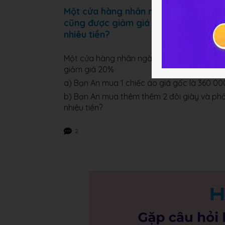
Một cửa hàng nhân ngày 20/10 thực h
cũng được giảm giá 20%. Bạn An mua 1
nhiêu tiền?
Một cửa hàng nhân ngày 20/10 thực hiện c
giảm giá 20%
a) Bạn An mua 1 chiếc áo giá gốc là 360 000
b) Bạn An mua thêm thêm 2 đôi giày và phải
nhiêu tiền?
2