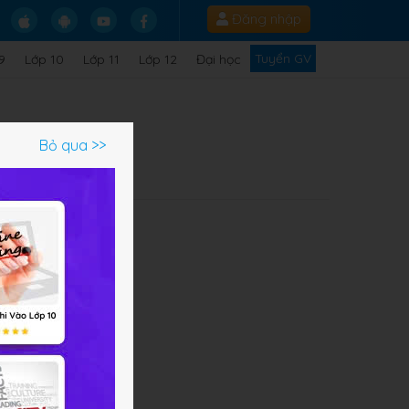
Đăng nhập
Tuyển GV
9
Lớp 10
Lớp 11
Lớp 12
Đại học
c
Bỏ qua >>
iết