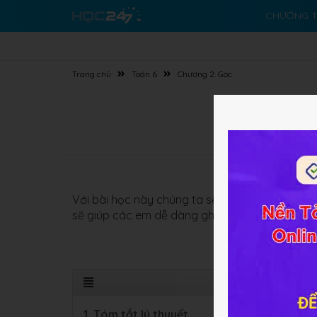
CHƯƠNG T
Trang chủ
Toán 6
Chương 2: Góc
Với bài học này chúng ta sẽ cùng tìm hiểu về
S
sẽ giúp các em dễ dàng ghi nhớ kiến thức
1. Tóm tắt lý thuyết