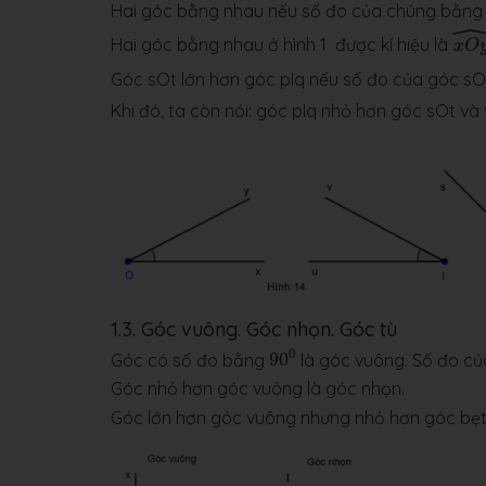
Hai góc bằng nhau nếu số đo của chúng bằng
x
O
Hai góc bằng nhau ở hình 1 được kí hiệu là
x
O
Góc sOt lớn hơn góc pIq nếu số đo của góc sOt 
Khi đó, ta còn nói: góc pIq nhỏ hơn góc sOt và 
1.3. Góc vuông. Góc nhọn. Góc tù
90
0
0
Góc có số đo bằng
90
là góc vuông. Số đo của
Góc nhỏ hơn góc vuông là góc nhọn.
Góc lớn hơn góc vuông nhưng nhỏ hơn góc bẹt 