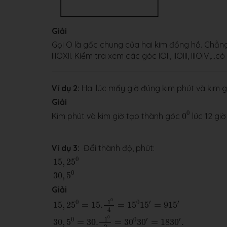
Giải
Gọi O là gốc chung của hai kim đồng hồ. Chẳng hạn
IIIOXII. Kiểm tra xem các góc IOII, IIOIII, IIIOIV
Ví dụ 2:
Hai lúc mấy giờ đúng kim phút và kim 
Giải
0
0
0
Kim phút và kim giờ tạo thành góc
0
lúc 12 giờ
Ví dụ 3:
Đổi thành độ, phút:
15
,
25
0
30
,
5
0
0
15
,
25
0
30
,
5
Giải
15
,
25
0
=
15.
1
0
4
=
15
0
15
′
=
915
′
30
,
5
0
=
30.
1
0
2
=
30
0
1
0
0
′
′
15
,
25
=
15.
=
15
15
=
915
4
0
1
0
0
′
′
30
,
5
=
30.
=
30
30
=
1830
.
2