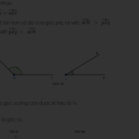
 nhau.
ˆ
y
^
=
u
I
v
^
ˆ
=
y
u
I
v
s
O
t
^
>
p
I
q
^
ˆ
ˆ
lớn hơn số đo của góc pIq, ta viết:
>
s
O
t
p
I
q
p
I
q
^
<
s
O
t
^
ˆ
ˆ
viết
<
p
I
q
s
O
t
 góc vuông còn được kí hiệu là 1v.
là góc tù.