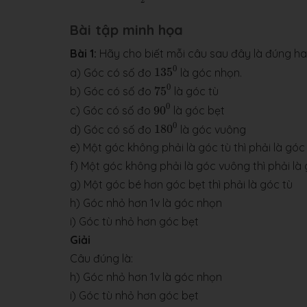
Bài tập minh họa
Bài 1:
Hãy cho biết mỗi câu sau đây là đúng ha
135
0
0
a) Góc có số đo
135
là góc nhọn.
75
0
0
b) Góc có số đo
75
là góc tù
90
0
0
c) Góc có số đo
90
là góc bẹt
180
0
0
d) Góc có số đo
180
là góc vuông
e) Một góc không phải là góc tù thì phải là gó
f) Một góc không phải là góc vuông thì phải là 
g) Một góc bé hơn góc bẹt thì phải là góc tù
h) Góc nhỏ hơn 1v là góc nhọn
i) Góc tù nhỏ hơn góc bẹt
Giải
Câu đúng là:
h) Góc nhỏ hơn 1v là góc nhọn
i) Góc tù nhỏ hơn góc bẹt