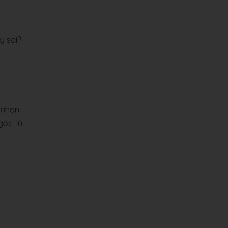
y sai?
c nhọn
góc tù