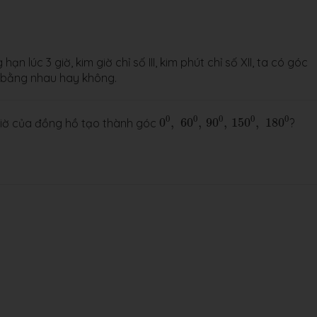
 lúc 3 giờ, kim giờ chỉ số III, kim phút chỉ số XII, ta có góc
,…có bằng nhau hay không.
0
0
,
60
0
,
90
0
,
150
0
,
180
0
0
0
0
0
0
giờ của đồng hồ tạo thành góc
0
,
60
,
90
,
150
,
180
?
0
30
′
=
1830
′
.