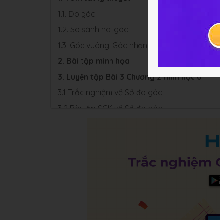
1.1. Đo góc
1.2. So sánh hai góc
1.3. Góc vuông. Góc nhọn. Góc tù
2. Bài tập minh họa
3. Luyện tập Bài 3 Chương 2 Hình học 6
3.1 Trắc nghiệm về Số đo góc
3.2 Bài tập SGK về Số đo góc
4. Hỏi đáp về Số đo góc
Hình học 6