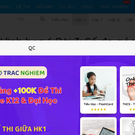
RÌNH
ĐỀ THI
HỎI ĐÁP
TƯ LIỆU
VIDEO
TRẮC NGHIỆM
Tiểu Học
Lớp 6
Lớp 7
Lớp 8
Lớp 
Hình học 6 Bài 3: Số đo gó
QC
Lý thuyết
7
Trắc nghiệm
15
BT SGK
69
FAQ
ố đo góc
,
cùng với các ví dụ minh họa có hướng dẫn giải chi t