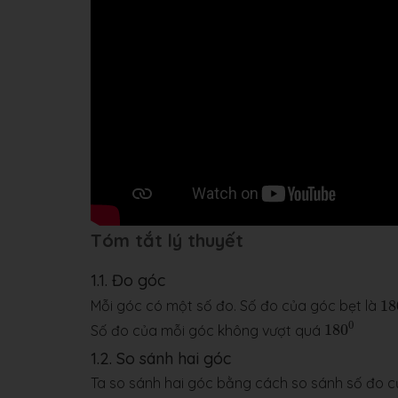
Tóm tắt lý thuyết
1.1. Đo góc
18
Mỗi góc có một số đo. Số đo của góc bẹt là
18
180
0
0
Số đo của mỗi góc không vượt quá
180
1.2. So sánh hai góc
Ta so sánh hai góc bằng cách so sánh số đo c