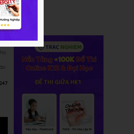
g
 có
ớc.
Nho
iáo
C247