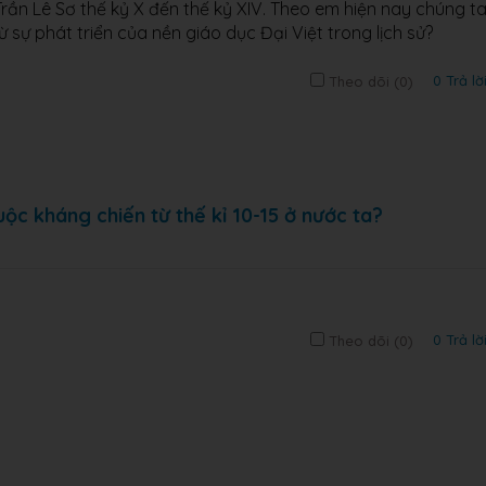
 Trần Lê Sơ thế kỷ X đến thế kỷ XIV. Theo em hiện nay chúng t
 sự phát triển của nền giáo dục Đại Việt trong lịch sử?
0 Trả lờ
Theo dõi (
0
)
ộc kháng chiến từ thế kỉ 10-15 ở nước ta?
0 Trả lờ
Theo dõi (
0
)