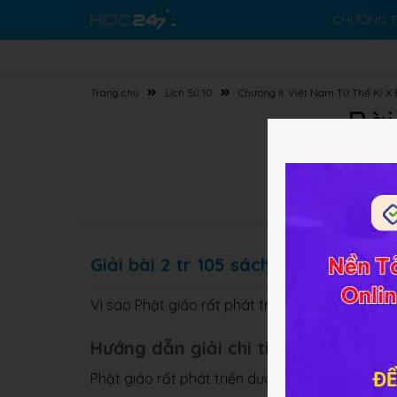
CHƯƠNG T
Trang chủ
Lịch Sử 10
Chương II: Việt Nam Từ Thế Kỉ X
Bài
Giải bài 2 tr 105 sách GK Sử lớp 10
Vì sao Phật giáo rất phát triển thời Lý, Trần nh
Hướng dẫn giải chi tiết
Phật giáo rất phát triển dưới thời
Lý, Trần
đến 