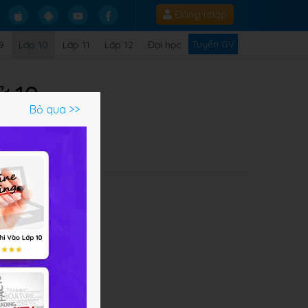
Đăng nhập
Tuyển GV
9
Lớp 10
Lớp 11
Lớp 12
Đại học
ử 10
Bỏ qua >>