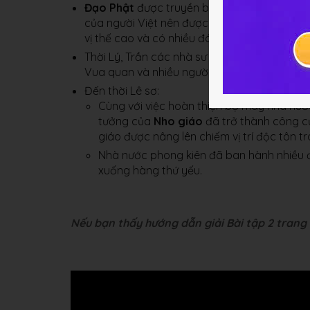
Đạo Phật
được truyền bá vào nước ta từ rấ
của người Việt nên được tiếp thu và phổ biế
vị thế cao và có nhiều đóng góp cho đất nư
Thời Lý, Trần các nhà sư dược triều đình tô
Vua quan và nhiều người theo đạo Phật,
chù
Đến thời Lê sơ:
Cùng với việc hoàn thiện bộ máy nhà nướ
tưởng của
Nho giáo
đã trở thành công cụ
giáo được nâng lên chiếm vị trí độc tôn tr
Nhà nước phong kiên đã ban hành nhiều đi
xuống hàng thứ yếu.
Nếu bạn thấy hướng dẫn giải Bài tập 2 trang 1