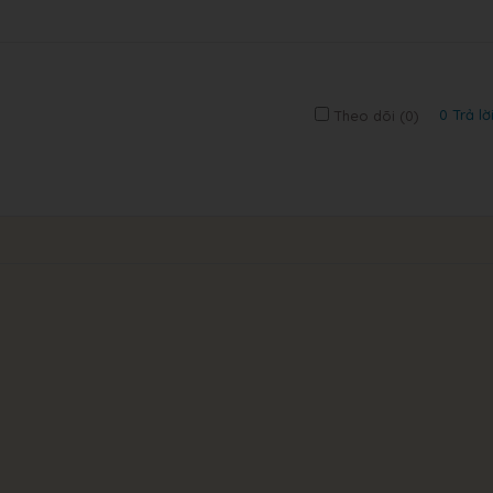
0 Trả lờ
Theo dõi (
0
)