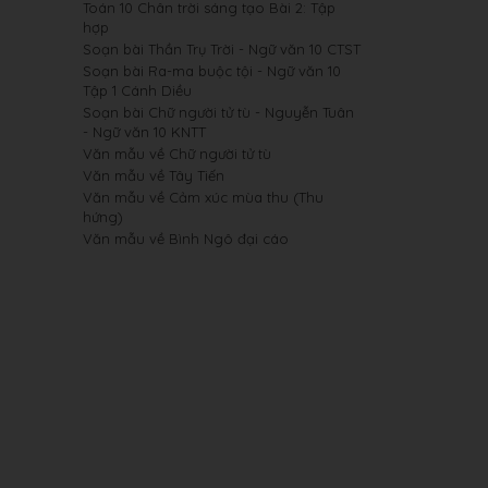
Toán 10 Chân trời sáng tạo Bài 2: Tập
hợp
Soạn bài Thần Trụ Trời - Ngữ văn 10 CTST
Soạn bài Ra-ma buộc tội - Ngữ văn 10
Tập 1 Cánh Diều
Soạn bài Chữ người tử tù - Nguyễn Tuân
- Ngữ văn 10 KNTT
Văn mẫu về Chữ người tử tù
Văn mẫu về Tây Tiến
Văn mẫu về Cảm xúc mùa thu (Thu
hứng)
Văn mẫu về Bình Ngô đại cáo