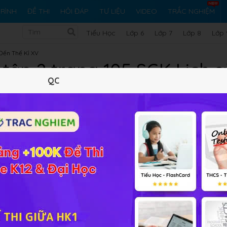
RÌNH
ĐỀ THI
HỎI ĐÁP
TƯ LIỆU
VIDEO
TRẮC NGHIỆM
Tiểu Học
Lớp 6
Lớp 7
Lớp 8
Lớp 
 Đến Thế Kỉ XV
 tập 2 trang 105 SGK Lịch s
QC
5 trắc nghiệm
15 bài tập SGK
50 hỏi đáp
Lý thuyết
5
Trắc nghiệm
15
BT SGK
50
FAQ
ưng đến thời Lê lại không phát triển?
thời
Lê sơ
lại không phát triển vì: