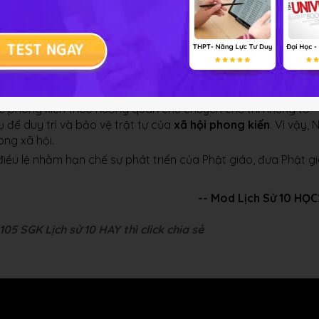
t sớm, những tư tưởng của Phật giáo phù hợp với truyền thốn
n rộng rãi, dần dần có ảnh hưởng kín trong xã hội. Các nhà sư
ớc.
n trọng, được tham gia vào bàn bạc các công việc của đất nư
a chiền
được xây dựng ở khắp nơi.
c phong kiến theo hướng quân chủ chuyên chế thì những tư
 để duy trì và bảo vệ trật tự của
xã hội phong kiến
. Vì vậy, 
ong xã hội.
ều lệ nhằm hạn chế sự phát triển của Phật giáo, đưa Phật g
-- Mod Lịch Sử 10 HỌ
05 SGK Lịch sử 10 HAY thì click chia sẻ