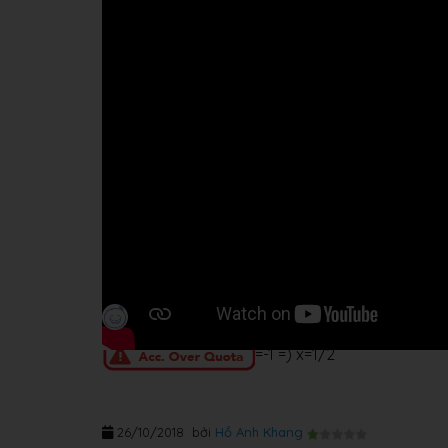
=-1 =) x=1/2
26/10/2018
bởi
Hồ Anh Khang