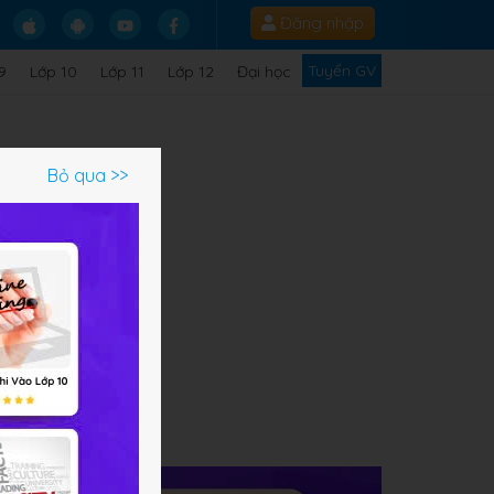
Đăng nhập
Tuyển GV
9
Lớp 10
Lớp 11
Lớp 12
Đại học
Bỏ qua >>
ạm