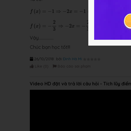
f
(
x
)
=
−
1
⇒
−
2
x
=
−
1
⇒
x
=
1
2
1
(
)
=
−
1
⇒
−
2
=
−
1
⇒
=
f
x
x
x
2
f
(
x
)
=
−
2
3
⇒
−
2
x
=
−
2
3
⇒
x
=
1
3
2
2
1
(
)
=
−
⇒
−
2
=
−
⇒
=
f
x
x
x
3
3
3
Vậy.................
Chúc bạn học tốt!!!
26/10/2018
bởi
Đinh Hà Mi
Like (
0
)
Báo cáo sai phạm
Video HD đặt và trả lời câu hỏi - Tích lũy đi