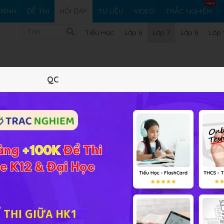
RÌNH
ĐỀ THI
HỎI ĐÁP
TƯ LIỆU
VIDEO
TRẮC NGHIỆM
Tiểu Học
Lớp 6
Lớp 7
Lớp 8
Lớp 
QC
Vi ph
p Toán 7 Bài 5