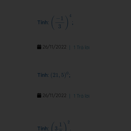
(
−
1
3
)
4
4
−
1
(
)
Tính:
;
3
26/11/2022
|
1 Trả lời
(
21
,
5
)
0
0
Tính:
(
21
,
5
)
;
26/11/2022
|
1 Trả lời
(
3
1
2
)
2
2
1
(
)
Tính:
3
.