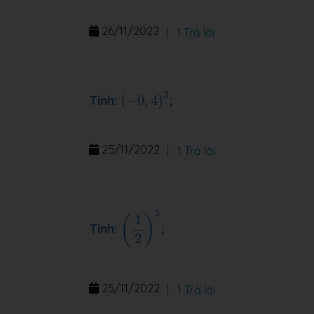
26/11/2022
|
1 Trả lời
(
−
0
,
4
)
3
3
Tính:
(
−
0
,
4
)
;
25/11/2022
|
1 Trả lời
(
1
2
)
5
5
1
(
)
Tính:
;
2
25/11/2022
|
1 Trả lời