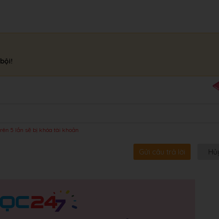
bội!
rên 5 lần sẽ bị khóa tài khoản
Gửi câu trả lời
Hủ