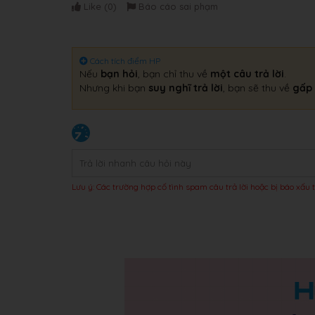
Like (
0
)
Báo cáo sai phạm
Cách tích điểm HP
Nếu
bạn hỏi
, bạn chỉ thu về
một câu trả lời
.
Nhưng khi bạn
suy nghĩ trả lời
, bạn sẽ thu về
gấp 
Lưu ý: Các trường hợp cố tình spam câu trả lời hoặc bị báo xấu t