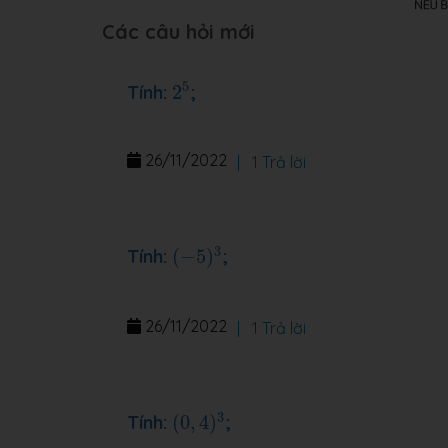
Các câu hỏi mới
2
5
5
Tính:
2
;
26/11/2022
|
1 Trả lời
(
−
5
)
3
3
Tính:
(
−
5
)
;
26/11/2022
|
1 Trả lời
(
0
,
4
)
3
3
Tính:
(
0
,
4
)
;