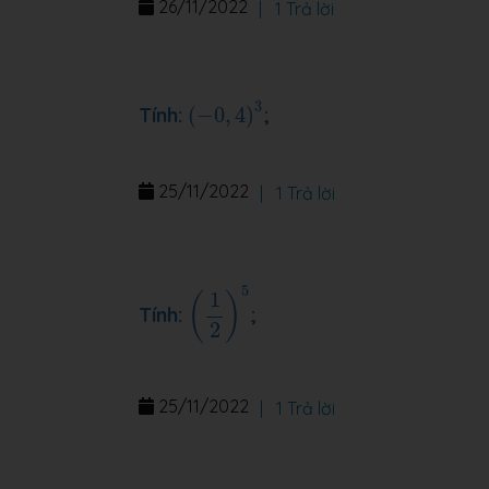
26/11/2022
|
1 Trả lời
(
−
0
,
4
)
3
3
Tính:
(
−
0
,
4
)
;
25/11/2022
|
1 Trả lời
(
1
2
)
5
5
1
(
)
Tính:
;
2
25/11/2022
|
1 Trả lời