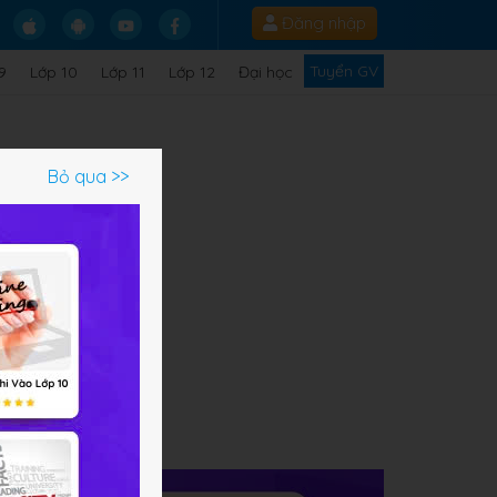
Đăng nhập
Tuyển GV
9
Lớp 10
Lớp 11
Lớp 12
Đại học
Bỏ qua >>
ạm