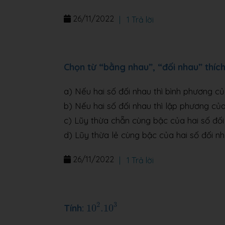
26/11/2022
|
1 Trả lời
Chọn từ “bằng nhau”, “đối nhau” thíc
a) Nếu hai số đối nhau thì bình phương củ
b) Nếu hai số đối nhau thì lập phương của
c) Lũy thừa chẵn cùng bậc của hai số đối 
d) Lũy thừa lẻ cùng bậc của hai số đối nha
26/11/2022
|
1 Trả lời
10
2
.10
3
2
3
Tính:
10
.10