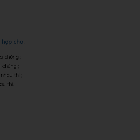
h hợp cho:
a chúng ;
 chúng ;
nhau thì ;
u thì.