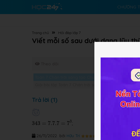
CHƯƠNG T
Trang chủ
Hỏi đáp lớp 7
Viết mỗi số sau dưới dạng lũy thừ
Theo dõi
Toán 7 Chân trời sáng tạo Chương 1 Bài 3
Trắc nghi
Giải bài tập Toán 7 Chân trời sáng tạo Chương 1 Bài 3
Trả lời (1)
343
=
7.7.7
=
7
3
3
343
=
7.7.7
=
7
;
26/11/2022
bởi
Hữu Trí