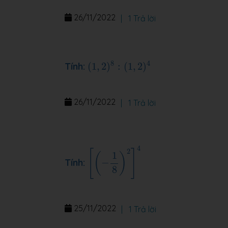
26/11/2022
|
1 Trả lời
(
1
,
2
)
8
:
(
1
,
2
)
4
8
4
Tính:
(
1
,
2
)
:
(
1
,
2
)
26/11/2022
|
1 Trả lời
[
(
−
1
8
)
2
]
4
4
2
[
]
1
(
)
Tính:
−
8
25/11/2022
|
1 Trả lời