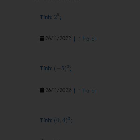
2
5
5
Tính:
2
;
26/11/2022
|
1 Trả lời
(
−
5
)
3
3
Tính:
(
−
5
)
;
26/11/2022
|
1 Trả lời
(
0
,
4
)
3
3
Tính:
(
0
,
4
)
;