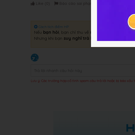
Like (
0
)
Báo cáo sai phạm
Cách tích điểm HP
Nếu
bạn hỏi
, bạn chỉ thu về
một câu trả lời
.
Nhưng khi bạn
suy nghĩ trả lời
, bạn sẽ thu về
gấp 
Lưu ý: Các trường hợp cố tình spam câu trả lời hoặc bị báo xấu t