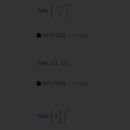
(
−
1
3
)
4
4
−
1
(
)
Tính:
;
3
26/11/2022
|
1 Trả lời
(
21
,
5
)
0
0
Tính:
(
21
,
5
)
;
26/11/2022
|
1 Trả lời
(
3
1
2
)
2
2
1
(
)
Tính:
3
.
2