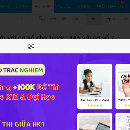
RÌNH
ĐỀ THI
HỎI ĐÁP
TƯ LIỆU
VIDEO
TRẮC NGHIỆM
Tiểu Học
Lớp 6
Lớp 7
Lớp 8
Lớp 
a với cơ số cho trước: 343 với cơ số 7
QC
Vi ph
ệm Toán 7 Chân trời sáng tạo Chương 1 Bài 3