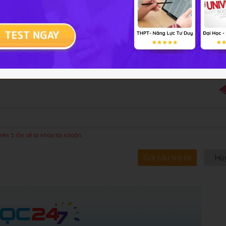
bội!
rên 5 lần sẽ bị khóa tài khoản
Gửi câu trả lời
Hủ