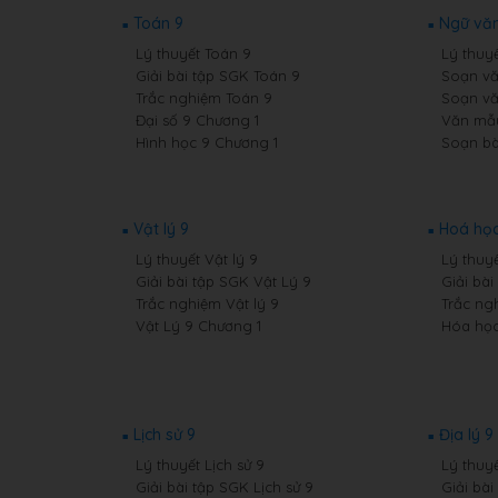
Toán 9
Ngữ văn
Lý thuyết Toán 9
Lý thuy
Giải bài tập SGK Toán 9
Soạn vă
Trắc nghiệm Toán 9
Soạn vă
Đại số 9 Chương 1
Văn mẫ
Hình học 9 Chương 1
Soạn bà
Vật lý 9
Hoá học
Lý thuyết Vật lý 9
Lý thuy
Giải bài tập SGK Vật Lý 9
Giải bà
Trắc nghiệm Vật lý 9
Trắc ng
Vật Lý 9 Chương 1
Hóa học
Lịch sử 9
Địa lý 9
Lý thuyết Lịch sử 9
Lý thuyế
Giải bài tập SGK Lịch sử 9
Giải bài