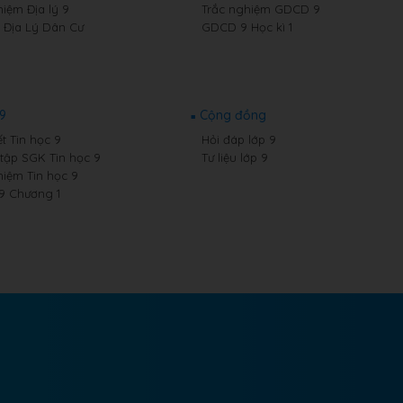
hiệm Địa lý 9
Trắc nghiệm GDCD 9
9 Địa Lý Dân Cư
GDCD 9 Học kì 1
 9
Cộng đồng
t Tin học 9
Hỏi đáp lớp 9
 tập SGK Tin học 9
Tư liệu lớp 9
hiệm Tin học 9
 9 Chương 1