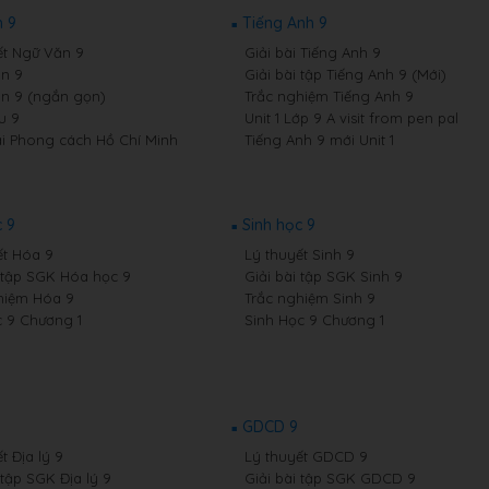
 9
Tiếng Anh 9
ết Ngữ Văn 9
Giải bài Tiếng Anh 9
n 9
Giải bài tập Tiếng Anh 9 (Mới)
n 9 (ngắn gọn)
Trắc nghiệm Tiếng Anh 9
u 9
Unit 1 Lớp 9 A visit from pen pal
i Phong cách Hồ Chí Minh
Tiếng Anh 9 mới Unit 1
 9
Sinh học 9
ết Hóa 9
Lý thuyết Sinh 9
i tập SGK Hóa học 9
Giải bài tập SGK Sinh 9
hiệm Hóa 9
Trắc nghiệm Sinh 9
 9 Chương 1
Sinh Học 9 Chương 1
GDCD 9
t Địa lý 9
Lý thuyết GDCD 9
 tập SGK Địa lý 9
Giải bài tập SGK GDCD 9