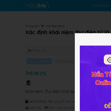
CHƯƠNG T
Trang chủ
Hỏi đáp lớp 9
Xác định khái niệm thư điện tử là 
Theo dõi
Tin học 9 Bài 4
Trắc nghiệm Tin học 9 Bài 4
Giải b
Trả lời (1)
Khái niệm: Thư điện tử là dịch vụ chuyển thư d
06/01/2022
bởi
Quynh Anh
Like (
0
)
Báo cáo sai phạm