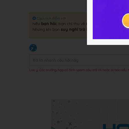
Cách tích điểm HP
Nếu
bạn hỏi
, bạn chỉ thu về
một câu trả lời
.
Nhưng khi bạn
suy nghĩ trả lời
, bạn sẽ thu về
gấp 
Lưu ý: Các trường hợp cố tình spam câu trả lời hoặc bị báo xấu t