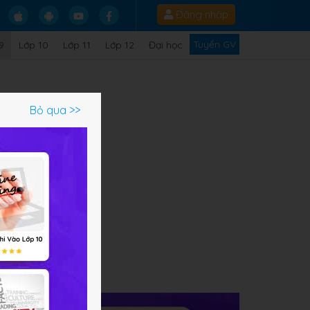
Đăng nhập
Tuyển GV
9
Lớp 10
Lớp 11
Lớp 12
Đại học
Bỏ qua >>
ạm
ử".