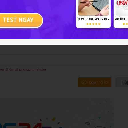
bội!
rên 5 lần sẽ bị khóa tài khoản
Gửi câu trả lời
Hủ