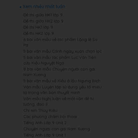
Xem nhiều nhất tuần
Đề thi giữa HK1 lớp 9
Đề thi giữa HK2 lớp 9
Đề thi HK1 lớp 9
Đề thi HK2 lớp 9
6 bài văn mẫu về tác phẩm Lặng lẽ Sa
Pa
5 bài văn mẫu Cảnh ngày xuân chọn lọc
5 bài văn mẫu tác phẩm Lục Vân Tiên
cứu Kiều Nguyệt Nga
8 bài văn mẫu Chuyện người con gái
Nam Xương
5 bài văn mẫu về Kiều ở lầu Ngưng Bích
Văn mẫu Luyện tập sử dụng yếu tố miêu
tả trong văn bản thuyết minh
Văn mẫu Nghị luận về một vấn đề tư
tưởng, đạo lí
Chị em Thúy Kiều
Các phương châm hội thoại
Tiếng Anh Lớp 9 Unit 2
Chuyện người con gái Nam Xương
Tiếng Anh Lớp 9 Unit 1