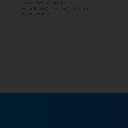
Phong cách Hồ Chí Minh
Video Toán NC lớp 9- Luyện thi vào lớp
10 Chuyên Toán