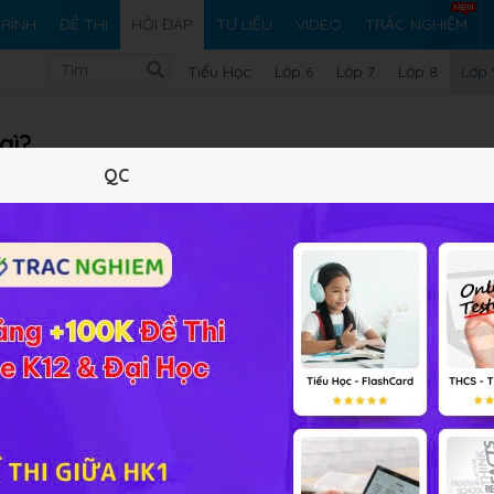
RÌNH
ĐỀ THI
HỎI ĐÁP
TƯ LIỆU
VIDEO
TRẮC NGHIỆM
Tiểu Học
Lớp 6
Lớp 7
Lớp 8
Lớp 
gì?
QC
Vi ph
ài tập Tin học 9 Bài 4
ưới dạng số trên mạng máy tính thông qua các "hộp thư điện t