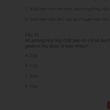
C.
Xuất hiện màu tím xanh, đun nóng thấy mà
D.
Xuất hiện màu đen, sau đó chuyển màu tím, đ
Câu 10:
Xà phòng hóa 1kg chất béo có chỉ số axit
glixerol thu được là bao nhiêu?
A.
2,9g
B.
9,2g
C.
8,4g
D.
4,8g