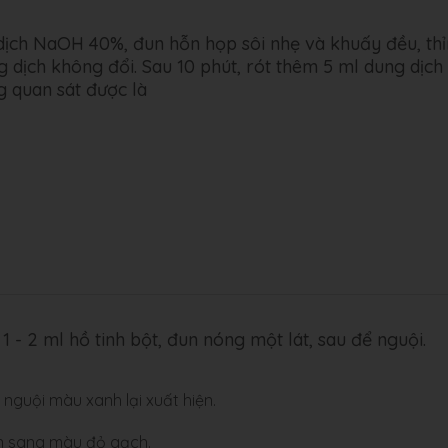
dịch NaOH 40%, đun hỗn họp sôi nhẹ và khuấy đều, th
g dịch không đổi. Sau 10 phút, rót thêm 5 ml dung dịch
 quan sát được là
 - 2 ml hồ tinh bột, đun nóng một lát, sau để nguội.
nguội màu xanh lại xuất hiện.
ển sang màu đỏ gạch.