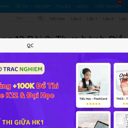
RÌNH
ĐỀ THI
HỎI ĐÁP
TƯ LIỆU
VIDEO
TRẮC NGHIỆM
Tiểu Học
Lớp 6
Lớp 7
Lớp 8
Lớp 
c 12 Bài 8: Thực hành Điều
QC
học của Este và Cacbohiđra
Lý thuyết
10
Trắc nghiệm
14
FAQ
heo các bước dưới đây:
 và 3ml dung dịch NaOH 40%
 khuấy đều bằng đũa thủy tinh khoảng 8-10 phút. Thỉnh