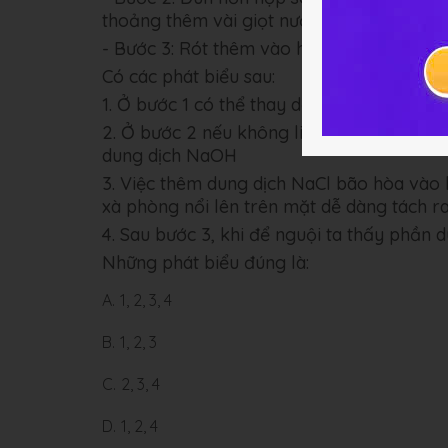
thoảng thêm vài giọt nước cất để giữ cho 
- Bước 3: Rót thêm vào hỗn hợp 4-5ml du
Có các phát biểu sau:
1. Ở bước 1 có thể thay dầu ăn bằng mỡ đ
2. Ở bước 2 nếu không liên tục khuấy đều
dung dịch NaOH
3. Việc thêm dung dịch NaCl bão hòa vào 
xà phòng nổi lên trên mặt dễ dàng tách r
4. Sau bước 3, khi để nguội ta thấy phần 
Những phát biểu đúng là:
A.
1, 2, 3, 4
B.
1, 2, 3
C.
2, 3, 4
D.
1, 2, 4