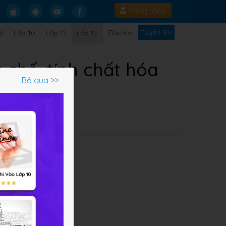
Đăng nhập
Tuyển GV
9
Lớp 10
Lớp 11
Lớp 12
Đại học
 chế, tính chất hóa
Bỏ qua >>
t