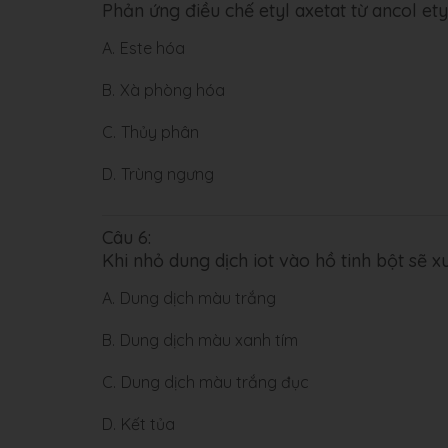
Phản ứng điều chế etyl axetat từ ancol ety
A.
Este hóa
B.
Xà phòng hóa
C.
Thủy phân
D.
Trùng ngưng
Câu 6:
Khi nhỏ dung dịch iot vào hồ tinh bột sẽ xu
A.
Dung dịch màu trắng
B.
Dung dịch màu xanh tím
C.
Dung dịch màu trắng đục
D.
Kết tủa