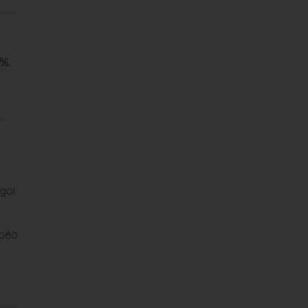
%.
.
gọi
 béo