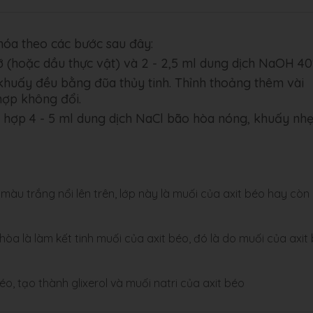
hóa theo các bước sau đây:
 (hoặc dầu thực vật) và 2 - 2,5 ml dung dịch NaOH 40
 khuấy đều bằng đũa thủy tinh. Thỉnh thoảng thêm vài
 hợp không đổi.
ỗi hợp 4 - 5 ml dung dịch NaCl bão hòa nóng, khuấy nhẹ
àu trắng nổi lên trên, lớp này là muối của axit béo hay còn 
òa là làm kết tinh muối của axit béo, đó là do muối của axit
o, tạo thành glixerol và muối natri của axit béo