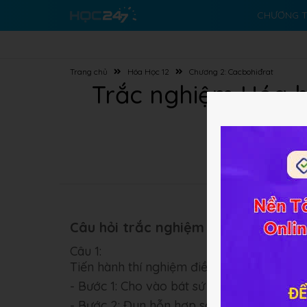
CHƯƠNG T
Trang chủ
Hóa Học 12
Chương 2: Cacbohiđrat
Trắc nghiệm Hóa họ
Câu hỏi trắc nghiệm (10 câu):
Câu 1:
Tiến hành thí nghiệm điều chế xà phòng t
- Bước 1: Cho vào bát sứ nhỏ 1ml dầu ăn
- Bước 2: Đun hỗn hợp sôi nhẹ và liên tục