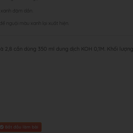
u xanh đậm dần.
ể nguội màu xanh lại xuất hiện.
 là 2,8 cần dùng 350 ml dung dịch KOH 0,1M. Khối lượn
Bắt đầu làm bài