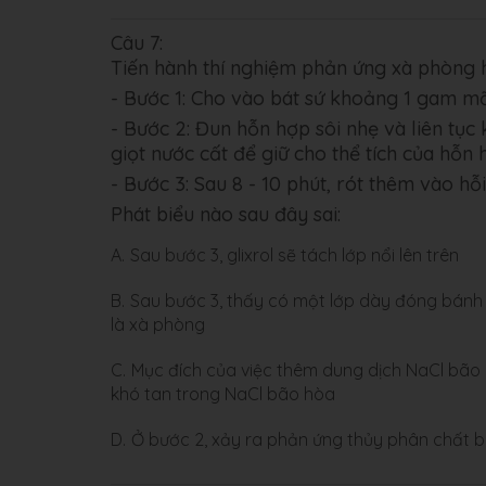
Câu 7:
Tiến hành thí nghiệm phản ứng xà phòng 
- Bước 1: Cho vào bát sứ khoảng 1 gam mỡ
- Bước 2: Đun hỗn hợp sôi nhẹ và liên tục
giọt nước cất để giữ cho thể tích của hỗn
- Bước 3: Sau 8 - 10 phút, rót thêm vào h
Phát biểu nào sau đây sai:
A.
Sau bước 3, glixrol sẽ tách lớp nổi lên trên
B.
Sau bước 3, thấy có một lớp dày đóng bánh m
là xà phòng
C.
Mục đích của việc thêm dung dịch NaCl bão h
khó tan trong NaCl bão hòa
D.
Ở bước 2, xảy ra phản ứng thủy phân chất bé