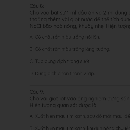
Câu 8:
Cho vào bát sứ 1 ml dầu ăn và 2 ml dung 
thoảng thêm vài giọt nước để thể tích dun
NaCl bão hoà nóng, khuấy nhẹ. Hiện tượng
A.
Có chất rắn màu trắng nổi lên.
B.
Có chất rắn màu trắng lắng xuống,
C.
Tạo dung dịch trong suốt.
D.
Dung dịch phân thành 2 lớp.
Câu 9:
Cho vài giọt iot vào ống nghiệm đựng sẵn 1
Hiện tượng quan sát được là
A.
Xuất hiện màu tím xanh, sau đó mất màu, để 
B.
Xuất hiện màu tím xanh, khi đun nóng chuy