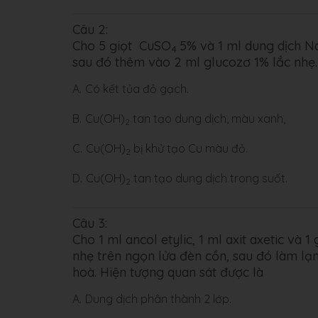
Câu 2:
Cho 5 giọt CuSO
5% và 1 ml dung dịch N
4
sau đó thêm vào 2 ml glucozơ 1% lắc nhẹ.
A.
Có kết tủa đỏ gạch.
B.
Cu(OH)
tan tạo dung dịch, màu xanh,
2
C.
Cu(OH)
bị khử tạo Cu màu đỏ.
2
D.
Cu(OH)
tan tạo dung dịch trong suốt.
2
Câu 3:
Cho 1 ml ancol etylic, 1 ml axit axetic và 
nhẹ trên ngọn lửa đèn cồn, sau đó làm l
hoà. Hiện tượng quan sát được là
A.
Dung dịch phân thành 2 lớp.