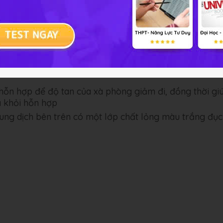
thể tích hỗn hợp không đổi.
ng dịch NaCl bão hòa nóng, khuấy nhẹ. Sau đó để nguộ
ộng vật
 phản ứng sẽ xảy ra chậm vì dầu ăn không tan trong
hỗn hợp để độ tan của xà phòng giảm đi, đồng thời gi
a khỏi hỗn hợp
dung dịch bên trên có một lớp chất lỏng màu trắng đục