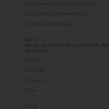
B.
Xuất hiện chất rắn màu trắng kết tinh,
C.
Dung dịch chuyển thành vẩn đục,
D.
Không có hiện tượng gì.
Câu 4:
Khi cho glucozơ tác dụng với Cu(OH)
thấ
2
kết tủa màu:
A.
Trắng
B.
Xanh lam
C.
Đỏ gạch
D.
Tím
Câu 5: