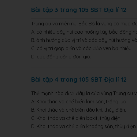
Bài tập 3 trang 105 SBT Địa lí 12
Trung du và miền núi Bắc Bộ là vùng có mùa đ
A. có nhiều dãy núi cao hướng tây bắc-đông n
B. ảnh hưởng của vị trí và các dãy núi hướng v
C. có vị trí giáp biển và các đảo ven bờ nhiều.
D. các đồng bằng đón gió.
Bài tập 4 trang 105 SBT Địa lí 12
Thế mạnh nào dưới đây là của vùng Trung du v
A. Khai thác và chế biến lâm sản, trồng lúa.
B. Khai thác và chế biến dầu khí, thủy điện.
C. Khai thác và chế biến boxit, thủy điện.
D. Khai thác và chế biến khoáng sản, thủy điện