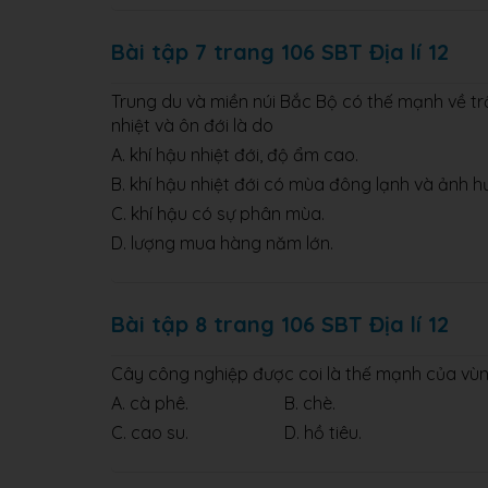
Bài tập 7 trang 106 SBT Địa lí 12
Trung du và miền núi Bắc Bộ có thế mạnh về tr
nhiệt và ôn đới là do
A. khí hậu nhiệt đới, độ ẩm cao.
B. khí hậu nhiệt đới có mùa đông lạnh và ảnh hư
C. khí hậu có sự phân mùa.
D. lượng mua hàng năm lớn.
Bài tập 8 trang 106 SBT Địa lí 12
Cây công nghiệp được coi là thế mạnh của vùn
A. cà phê. B. chè.
C. cao su. D. hồ tiêu.