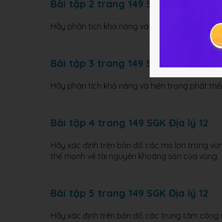
Bài tập 2 trang 149 SGK Địa lý 12
Hãy phân tích khả năng và hiện trạng phát tri
Bài tập 3 trang 149 SGK Địa lý 12
Hãy phân tích khả năng và hiện trạng phát triể
Bài tập 4 trang 149 SGK Địa lý 12
Hãy xác định trên bản đồ các mỏ lớn trong vùn
thế mạnh về tài nguyên khoáng sản của vùng.
Bài tập 5 trang 149 SGK Địa lý 12
Hãy xác định trên bản đồ các trung tâm công 