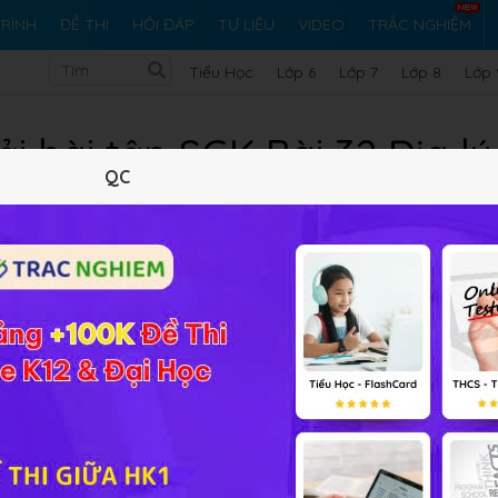
RÌNH
ĐỀ THI
HỎI ĐÁP
TƯ LIỆU
VIDEO
TRẮC NGHIỆM
Tiểu Học
Lớp 6
Lớp 7
Lớp 8
Lớp 
ải bài tập SGK Bài 32 Địa lý
QC
Lý thuyết
10
Trắc nghiệm
20
BT SGK
166
FA
 đề khai thác thế mạnh ở trung du và miền núi Bắc Bộ
 và miền núi Bắc Bộ có ý nghĩa kinh tế lớn và ý nghĩa chính tr