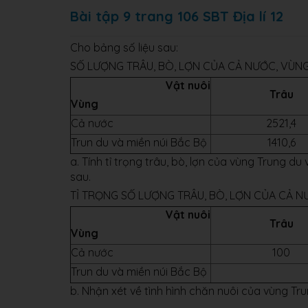
Bài tập 9 trang 106 SBT Địa lí 12
Cho bảng số liệu sau:
SỐ LƯỢNG TRÂU, BÒ, LỢN CỦA CẢ NƯỚC, VÙNG T
Vật nuôi
Trâu
Vùng
Cả nước
2521,4
Trun du và miền núi Bắc Bộ
1410,6
a. Tính tỉ trọng trâu, bò, lợn của vùng Trung 
sau.
TỈ TRỌNG SỐ LƯỢNG TRÂU, BÒ, LỢN CỦA CẢ NƯ
Vật nuôi
Trâu
Vùng
Cả nước
100
Trun du và miền núi Bắc Bộ
b. Nhận xét về tình hình chăn nuôi của vùng Tru