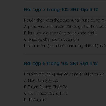
Bài tập 5 trang 105 SBT Địa lí 12
Nguồn than khai thác của vùng Trung du và mi
A. phục vụ cho nhu cầu đời sống của nhân dân
B. làm phụ gia cho công nghiệp hóa chất.
C. phục vụ cho ngành luyện kim.
D. làm nhiên liệu cho các nhà máy nhiệt điện v
Bài tập 6 trang 105 SBT Địa lí 12
Hai nhà máy thủy điện có công suất lớn thuộc 
A. Hòa Bình, Sơn La.
B. Tuyên Quang, Thác Bà.
C. Hàm Thuận, Sông Hinh.
D. Trị An, Yaly.