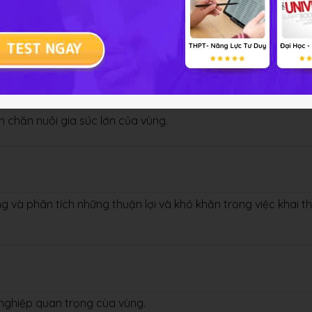
ển cây công nghiệp và cây đặc sản trong vùng.
n chăn nuôi gia súc lớn của vùng.
g và phân tích những thuận lợi và khó khăn trong việc khai t
nghiệp quan trọng cùa vùng.