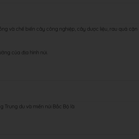
ồng và chế biến cây công nghiệp, cây dược liệu, rau quả cận
ởng của địa hình núi.
g Trung du và miền núi Bắc Bộ là