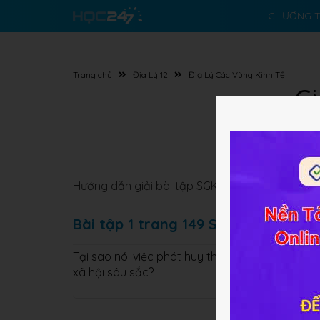
CHƯƠNG T
Trang chủ
Địa Lý 12
Điạ Lý Các Vùng Kinh Tế
Gi
Hướng dẫn giải bài tập SGK
Địa lý 12 Bài 32
Vấn
Bài tập 1 trang 149 SGK Địa lý 12
Tại sao nói việc phát huy thế mạnh của Trung du
xã hội sâu sắc?