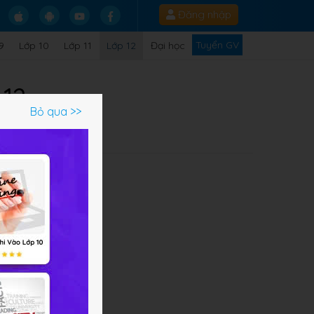
Đăng nhập
Tuyển GV
9
Lớp 10
Lớp 11
Lớp 12
Đại học
 12
Bỏ qua >>
Q
ị,