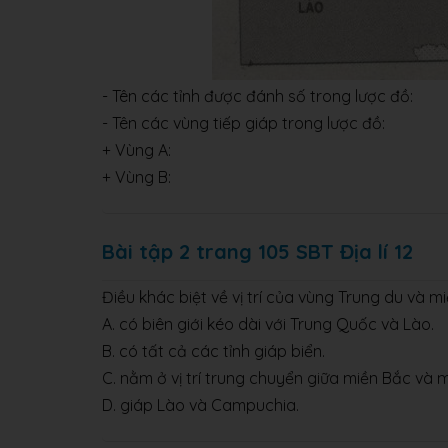
- Tên các tỉnh được đánh số trong lược đồ:
- Tên các vùng tiếp giáp trong lược đồ:
+ Vùng A:
+ Vùng B:
Bài tập 2 trang 105 SBT Địa lí 12
Điều khác biệt về vị trí của vùng Trung du và 
A. có biên giới kéo dài với Trung Quốc và Lào.
B. có tất cả các tỉnh giáp biển.
C. nằm ở vị trí trung chuyển giữa miền Bắc và 
D. giáp Lào và Campuchia.