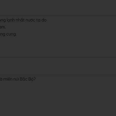
ông lạnh nhất nước ta do
am.
òng cung.
à miền núi Bắc Bộ?
.