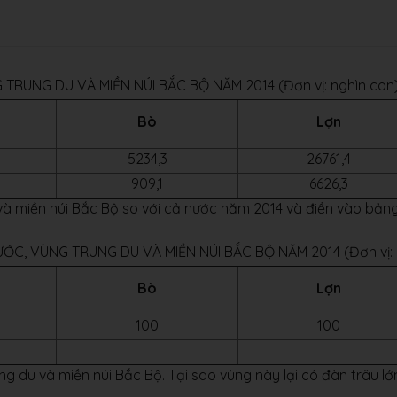
RUNG DU VÀ MIỀN NÚI BẮC BỘ NĂM 2014 (Đơn vị: nghìn con
Bò
Lợn
5234,3
26761,4
909,1
6626,3
du và miền núi Bắc Bộ so với cả nước năm 2014 và điền vào bản
ỚC, VÙNG TRUNG DU VÀ MIỀN NÚI BẮC BỘ NĂM 2014 (Đơn vị:
Bò
Lợn
100
100
ng du và miền núi Bắc Bộ. Tại sao vùng này lại có đàn trâu lớ