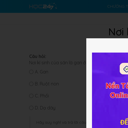
CHƯƠNG T
Nơi 
Câu hỏi:
Nơi kí sinh của sán là gan ở trâu bò
A.
Gan
B.
Ruột non
C.
Phổi
D.
Dạ dày
Hãy suy nghĩ và trả lời câu hỏi trước khi HOC247