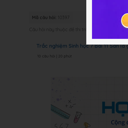
Mã câu hỏi:
10397
Loại bài:
Bà
Câu hỏi này thuộc đề thi trắc nghiệm dưới đâ
Trắc nghiệm Sinh học 7 Bài 11 Sán lá
10 câu hỏi | 20 phút