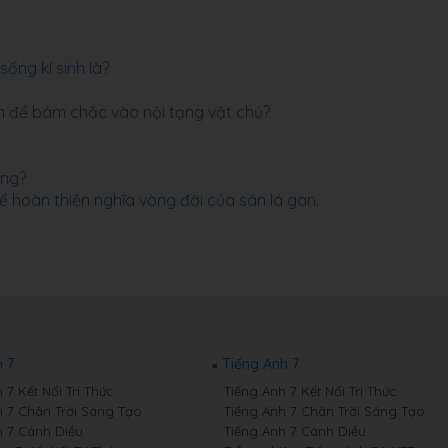
sống kí sinh là?
m để bám chắc vào nội tạng vật chủ?
úng?
ể hoàn thiện nghĩa vòng đời của sán lá gan.
 7
Tiếng Anh 7
7 Kết Nối Tri Thức
Tiếng Anh 7 Kết Nối Tri Thức
 7 Chân Trời Sáng Tạo
Tiếng Anh 7 Chân Trời Sáng Tạo
 7 Cánh Diều
Tiếng Anh 7 Cánh Diều