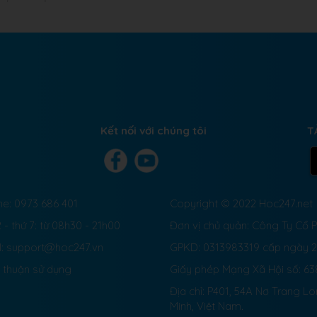
Kết nối với chúng tôi
T
ne: 0973 686 401
Copyright © 2022 Hoc247.net
 - thứ 7: từ 08h30 - 21h00
Đơn vị chủ quản: Công Ty Cổ
l: support@hoc247.vn
GPKD: 0313983319 cấp ngày 
 thuận sử dụng
Giấy phép Mạng Xã Hội số:
63
Địa chỉ: P401, 54A Nơ Trang L
Minh, Việt Nam.