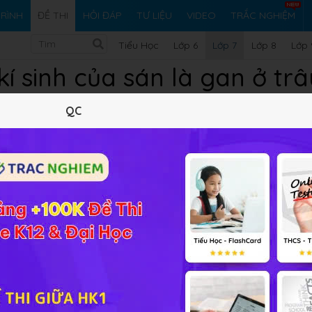
RÌNH
ĐỀ THI
HỎI ĐÁP
TƯ LIỆU
VIDEO
TRẮC NGHIỆM
Tiểu Học
Lớp 6
Lớp 7
Lớp 8
Lớp 
kí sinh của sán là gan ở tr
QC
 cung cấp đáp án và lời giải