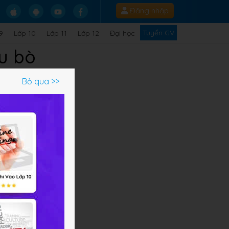
Đăng nhập
Tuyển GV
9
Lớp 10
Lớp 11
Lớp 12
Đại học
âu bò
Bỏ qua >>