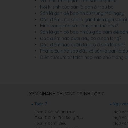
Vật chủ trung gian của sán lá gan là
Nơi kí sinh của sán là gan ở trâu bò
Sán lá gan đẻ bao nhiêu trứng mỗi ngày
Đặc điểm của sán lá gan thích nghi với lối 
Hình dạng của sán lông như thế nào?
Sán lá gan có bao nhiêu giác bám để bá
Đặc điểm nào dưới đây có ở sán lông?
Đặc điểm nào dưới đây có ở sán lá gan?
Phát biểu nào sau đây về sán lá gan là đ
Điền từ/cụm từ thích hợp vào chỗ trống đ
XEM NHANH CHƯƠNG TRÌNH LỚP 7
Toán 7
Ngữ văn
Toán 7 Kết Nối Tri Thức
Ngữ Văn 
Toán 7 Chân Trời Sáng Tạo
Ngữ Văn
Toán 7 Cánh Diều
Ngữ Văn