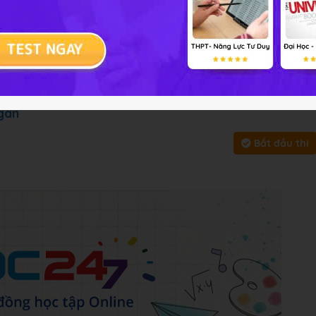
i tập
Chủ đề :
Môn học:
Sinh 
y, bấm vào
Bắt đầu thi
để làm toàn bài
 gan
Bắt đầu thi