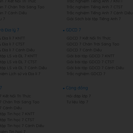
 7 Kết Nối Tri Thức
Trắc nghiệm Tiếng Anh 7 KNTT
n 7 Chân Trời Sáng Tạo
Trắc nghiệm Tiếng Anh 7 CTST
n 7 Cánh Diều
Trắc nghiệm Tiếng Anh 7 Cánh Diều
u 7
Giải Sách bài tập Tiếng Anh 7
và Địa lý 7
GDCD 7
& Địa lí 7 KNTT
GDCD 7 Kết Nối Tri Thức
& Địa lí 7 CTST
GDCD 7 Chân Trời Sáng Tạo
& Địa lí 7 Cánh Diều
GDCD 7 Cánh Diều
 tập LS và ĐL 7 KNTT
Giải bài tập GDCD 7 KNTT
 tập LS và ĐL 7 CTST
Giải bài tập GDCD 7 CTST
 tập LS và ĐL 7 Cánh Diều
Giải bài tập GDCD 7 Cánh Diều
iệm Lịch sử và Địa lí 7
Trắc nghiệm GDCD 7
7
Cộng đồng
7 Kết Nối Tri Thức
Hỏi đáp lớp 7
 7 Chân Trời Sáng Tạo
Tư liệu lớp 7
 7 Cánh Diều
 tập Tin học 7 KNTT
 tập Tin học 7 CTST
 tập Tin học 7 Cánh Diều
hiệm Tin học 7