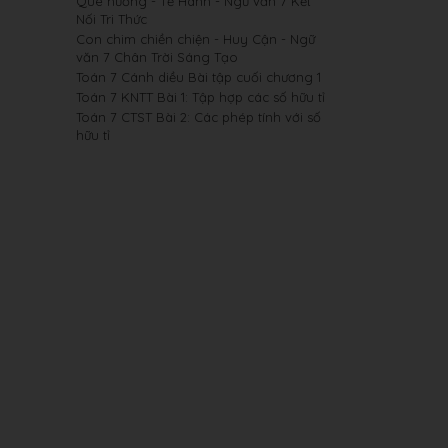
Quê hương - Tế Hanh - Ngữ văn 7 Kết
Nối Tri Thức
Con chim chiền chiện - Huy Cận - Ngữ
văn 7 Chân Trời Sáng Tạo
Toán 7 Cánh diều Bài tập cuối chương 1
Toán 7 KNTT Bài 1: Tập hợp các số hữu tỉ
Toán 7 CTST Bài 2: Các phép tính với số
hữu tỉ