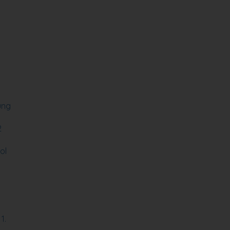
ung
2
ol
1.