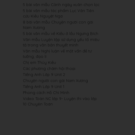
5 bài văn mẫu Cảnh ngày xuân chọn lọc
5 bài văn mẫu tác phẩm Lục Vân Tiên
cứu Kiều Nguyệt Nga
8 bài văn mẫu Chuyện người con gái
Nam Xương
5 bài văn mẫu về Kiều ở lầu Ngưng Bích
Văn mẫu Luyện tập sử dụng yếu tố miêu
tả trong văn bản thuyết minh
Văn mẫu Nghị luận về một vấn đề tư
tưởng, đạo lí
Chị em Thúy Kiều
Các phương châm hội thoại
Tiếng Anh Lớp 9 Unit 2
Chuyện người con gái Nam Xương
Tiếng Anh Lớp 9 Unit 1
Phong cách Hồ Chí Minh
Video Toán NC lớp 9- Luyện thi vào lớp
10 Chuyên Toán