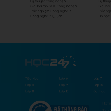
Lý thuyết Công nghệ 9
Lý thuyế
Giải bài tập SGK Công nghệ 9
Giải bài
Trắc nghiệm Công nghệ 9
Trắc ng
Công nghệ 9 Quyển 1
Tin học
Tiểu Học
Lớp 6
Lớp 7
Lớp 8
Lớp 9
Lớp 10
Lớp 11
Lớp 12
Đại học
Hotli
Thứ 2