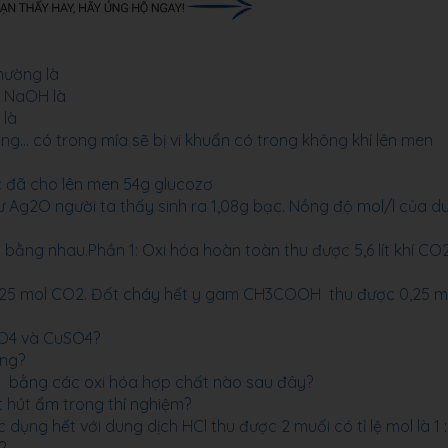
thường là
h NaOH là
 là
ng... có trong mía sẽ bị vi khuẩn có trong không khí lên men
c đã cho lên men 54g glucozơ
ư Ag2O người ta thấy sinh ra 1,08g bạc. Nồng độ mol/l của d
ằng nhau.Phần 1: Oxi hóa hoàn toàn thu được 5,6 lít khí CO
25 mol CO2. Đốt cháy hết y gam CH3COOH thu được 0,25 m
SO4 và CuSO4?
úng?
ế bằng các oxi hóa hợp chất nào sau đây?
 hút ẩm trong thí nghiệm?
ng hết với dung dịch HCl thu được 2 muối có tỉ lệ mol là 1 : 