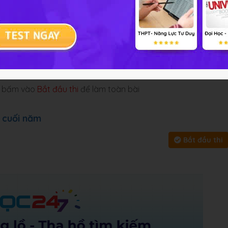
 cung cấp đáp án và lời giải
 tập
Chủ đề :
Môn học:
Hóa h
y, bấm vào
Bắt đầu thi
để làm toàn bài
 cuối năm
Bắt đầu thi