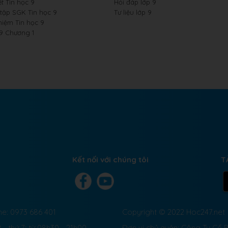
t Tin học 9
Hỏi đáp lớp 9
 tập SGK Tin học 9
Tư liệu lớp 9
hiệm Tin học 9
 9 Chương 1
Kết nối với chúng tôi
T
ne: 0973 686 401
Copyright © 2022 Hoc247.net
 - thứ 7: từ 08h30 - 21h00
Đơn vị chủ quản: Công Ty Cổ