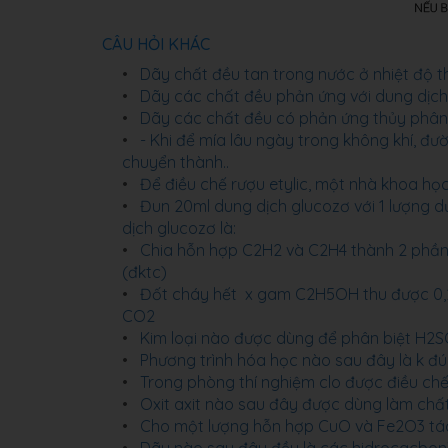
CÂU HỎI KHÁC
Dãy chất đều tan trong nước ở nhiệt độ 
Dãy các chất đều phản ứng với dung dịc
Dãy các chất đều có phản ứng thủy phân
- Khi để mía lâu ngày trong không khí, đườ
chuyển thành..
Để điều chế rượu etylic, một nhà khoa họ
Đun 20ml dung dịch glucozơ với 1 lượng d
dịch glucozơ là:
Chia hỗn hợp C2H2 và C2H4 thành 2 phần b
(đktc)
Đốt cháy hết x gam C2H5OH thu được 0,
CO2
Kim loại nào được dùng để phân biệt H2
Phương trình hóa học nào sau đây là k đ
Trong phòng thí nghiệm clo được điều ch
Oxit axit nào sau đây được dùng làm chất
Cho một lượng hỗn hợp CuO và Fe2O3 tác dụ