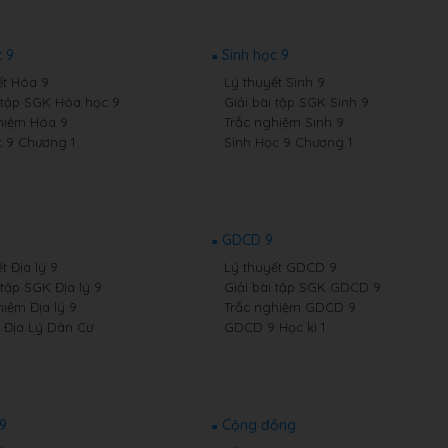
 9
Sinh học 9
ết Hóa 9
Lý thuyết Sinh 9
i tập SGK Hóa học 9
Giải bài tập SGK Sinh 9
hiệm Hóa 9
Trắc nghiệm Sinh 9
 9 Chương 1
Sinh Học 9 Chương 1
GDCD 9
t Địa lý 9
Lý thuyết GDCD 9
 tập SGK Địa lý 9
Giải bài tập SGK GDCD 9
hiệm Địa lý 9
Trắc nghiệm GDCD 9
9 Địa Lý Dân Cư
GDCD 9 Học kì 1
 9
Cộng đồng