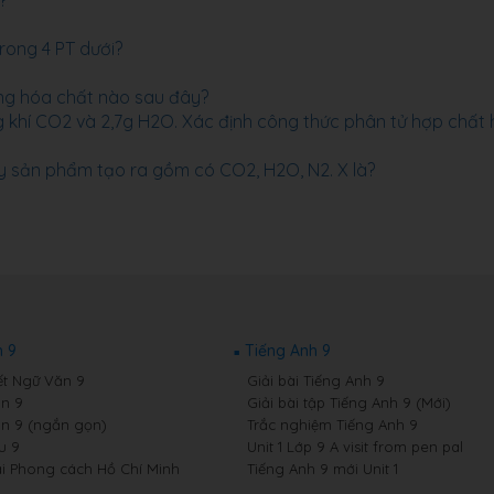
?
rong 4 PT dưới?
ng hóa chất nào sau đây?
g khí CO2 và 2,7g H2O. Xác định công thức phân tử hợp chất
y sản phẩm tạo ra gồm có CO2, H2O, N2. X là?
 9
Tiếng Anh 9
ết Ngữ Văn 9
Giải bài Tiếng Anh 9
n 9
Giải bài tập Tiếng Anh 9 (Mới)
n 9 (ngắn gọn)
Trắc nghiệm Tiếng Anh 9
u 9
Unit 1 Lớp 9 A visit from pen pal
i Phong cách Hồ Chí Minh
Tiếng Anh 9 mới Unit 1