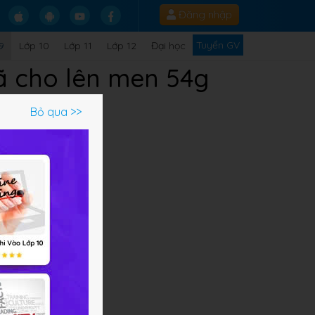
Đăng nhập
Tuyển GV
9
Lớp 10
Lớp 11
Lớp 12
Đại học
đã cho lên men 54g
Bỏ qua >>
C.