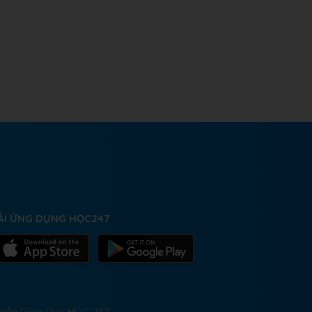
ẢI ỨNG DỤNG HỌC247
 Phần Giáo Dục HỌC 247