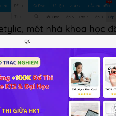
RÌNH
ĐỀ THI
HỎI ĐÁP
TƯ LIỆU
VIDEO
TRẮC NGHIỆM
Tiểu Học
Lớp 6
Lớp 7
Lớp 8
Lớp 
etylic, một nhà khoa học 
glucozơ
QC
0
0
ho lên men 54g glucozơ và tiến hành thí nghiệm tại 30
– 32
i lượng rượu etylic thu được là: