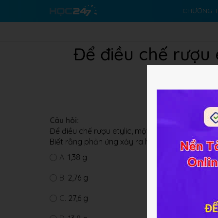
CHƯƠNG T
Để điều chế rượu 
Câu hỏi:
Để điều chế rượu etylic, một nhà khoa học đã c
Biết rằng phản ứng xảy ra hoàn toàn. Do đó, khố
A.
1,38 g
B.
2,76 g
C.
27,6 g