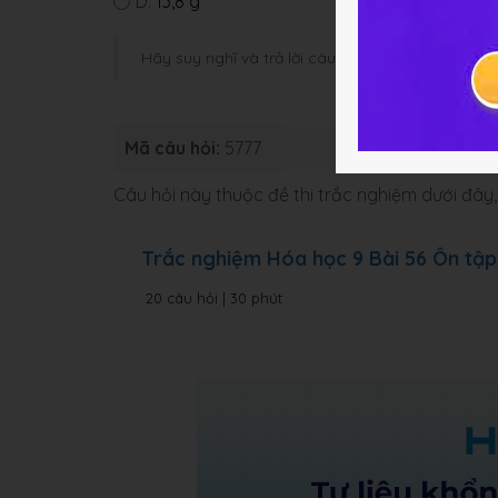
D.
13,8 g
Hãy suy nghĩ và trả lời câu hỏi trước khi HOC247
Mã câu hỏi:
5777
Loại bài:
Bài
Câu hỏi này thuộc đề thi trắc nghiệm dưới đâ
Trắc nghiệm Hóa học 9 Bài 56 Ôn tập
20 câu hỏi | 30 phút