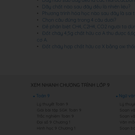
Dãy nào sau đây đều là các hidrocacbon
Dãy chất nào sau đây đều là nhiên liệu?
Phương trình hóa học nào sau đây là sai t
Chọn câu đúng trong 4 câu dưới?
Đề phân biệt CH4, C2H4, CO2 người ta dù
Đốt cháy 4,5g chất hữu cơ A thu được 6,6
cơ A.
Đốt cháy hợp chất hữu cơ X bằng oxi thấ
XEM NHANH CHƯƠNG TRÌNH LỚP 9
Toán 9
Ngữ văn
Lý thuyết Toán 9
Lý thuy
Giải bài tập SGK Toán 9
Soạn vă
Trắc nghiệm Toán 9
Soạn vă
Đại số 9 Chương 1
Văn mẫ
Hình học 9 Chương 1
Soạn bà