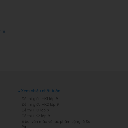
 hữu
Xem nhiều nhất tuần
Đề thi giữa HK1 lớp 9
Đề thi giữa HK2 lớp 9
Đề thi HK1 lớp 9
Đề thi HK2 lớp 9
6 bài văn mẫu về tác phẩm Lặng lẽ Sa
Pa