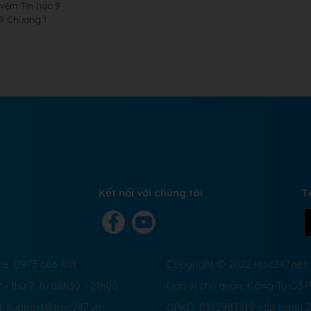
hiệm Tin học 9
 9 Chương 1
Kết nối với chúng tôi
T
ne: 0973 686 401
Copyright © 2022 Hoc247.net
 - thứ 7: từ 08h30 - 21h00
Đơn vị chủ quản: Công Ty Cổ
l: support@hoc247.vn
GPKD: 0313983319 cấp ngày 