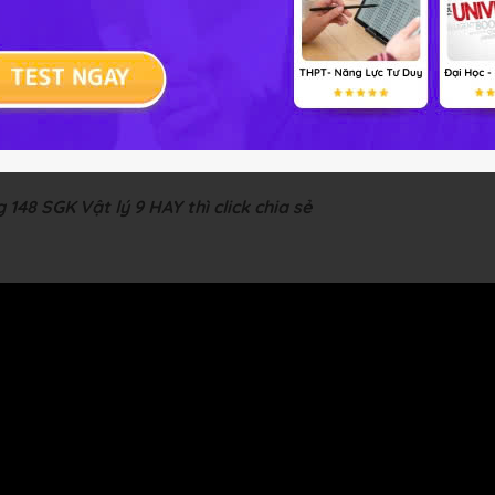
ng chiếu vào pin. Khi pin hoạt động thì nó không nóng lên, h
 được không phải do tác dụng nhiệt của ánh sáng. Muốn khẳ
 mờ rồi áp tay vào pin cho nó nóng lên hơn cả lúc chiếu sáng 
-- Mod Vật Lý 9 HỌ
148 SGK Vật lý 9 HAY thì click chia sẻ