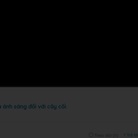
 ánh sáng đối với cây cối.
1 Trả lờ
Theo dõi (
0
)