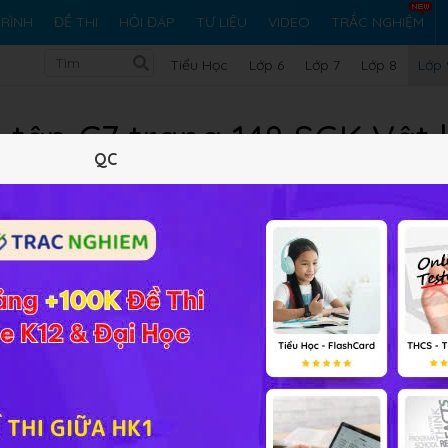
RÌNH
ĐỀ THI
HỎI ĐÁP
TƯ LIỆU
VIDEO
TRẮC NGHIỆM
Tiểu Học
Lớp 6
Lớp 7
Lớp 8
Lớp 
 tập C7 trang 148 SGK Vật 
QC
5 trắc nghiệm
22 bài tập SGK
15 hỏi đáp
Lý thuyết
5
Trắc nghiệm
22
BT SGK
15
FAQ
ện gì ? Khi pin hoạt động, nó có nóng lên không? Như vậy, pin
sáng hay không ?
 tập Vật lý 9 Bài 56