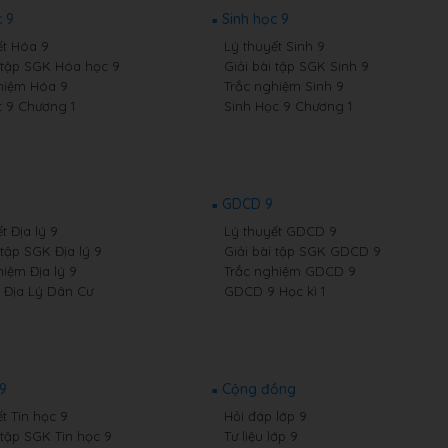
 9
Sinh học 9
ết Hóa 9
Lý thuyết Sinh 9
i tập SGK Hóa học 9
Giải bài tập SGK Sinh 9
hiệm Hóa 9
Trắc nghiệm Sinh 9
 9 Chương 1
Sinh Học 9 Chương 1
GDCD 9
t Địa lý 9
Lý thuyết GDCD 9
 tập SGK Địa lý 9
Giải bài tập SGK GDCD 9
hiệm Địa lý 9
Trắc nghiệm GDCD 9
9 Địa Lý Dân Cư
GDCD 9 Học kì 1
 9
Cộng đồng
t Tin học 9
Hỏi đáp lớp 9
 tập SGK Tin học 9
Tư liệu lớp 9