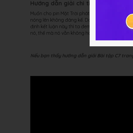
Hướng dẫn giải chi tiết
Muốn cho pin Mặt Trời phát điện phải có ánh sá
nóng lên không đáng kể. Do đó, pin hoạt động
định kết luận này thì ta đem pin vào chỗ tối lờ
nó, thế mà nó vẫn không hoạt động.
Nếu bạn thấy hướng dẫn giải Bài tập C7 trang 