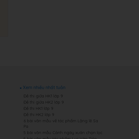
Xem nhiều nhất tuần
Đề thi giữa HK1 lớp 9
Đề thi giữa HK2 lớp 9
Đề thi HK1 lớp 9
Đề thi HK2 lớp 9
6 bài văn mẫu về tác phẩm Lặng lẽ Sa
Pa
5 bài văn mẫu Cảnh ngày xuân chọn lọc
5 bài văn mẫu tác phẩm Lục Vân Tiên