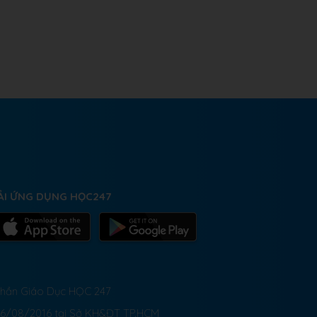
ẢI ỨNG DỤNG HỌC247
 Phần Giáo Dục HỌC 247
26/08/2016 tại Sở KH&ĐT TP.HCM