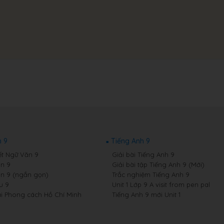
 9
Tiếng Anh 9
ết Ngữ Văn 9
Giải bài Tiếng Anh 9
n 9
Giải bài tập Tiếng Anh 9 (Mới)
n 9 (ngắn gọn)
Trắc nghiệm Tiếng Anh 9
u 9
Unit 1 Lớp 9 A visit from pen pal
i Phong cách Hồ Chí Minh
Tiếng Anh 9 mới Unit 1