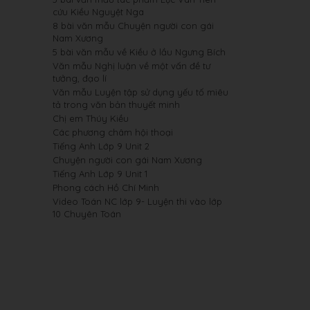
cứu Kiều Nguyệt Nga
8 bài văn mẫu Chuyện người con gái
Nam Xương
5 bài văn mẫu về Kiều ở lầu Ngưng Bích
Văn mẫu Nghị luận về một vấn đề tư
tưởng, đạo lí
Văn mẫu Luyện tập sử dụng yếu tố miêu
tả trong văn bản thuyết minh
Chị em Thúy Kiều
Các phương châm hội thoại
Tiếng Anh Lớp 9 Unit 2
Chuyện người con gái Nam Xương
Tiếng Anh Lớp 9 Unit 1
Phong cách Hồ Chí Minh
Video Toán NC lớp 9- Luyện thi vào lớp
10 Chuyên Toán