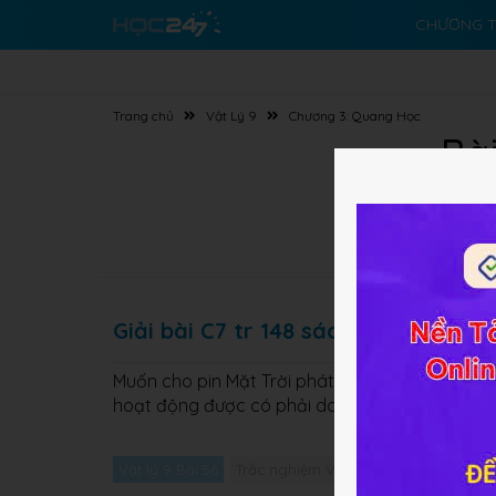
CHƯƠNG T
Trang chủ
Vật Lý 9
Chương 3: Quang Học
Bài
Giải bài C7 tr 148 sách GK Lý lớp 9
Muốn cho pin Mặt Trời phát điện phải có điều ki
hoạt động được có phải do tác dụng của ánh 
Vật lý 9 Bài 56
Trắc nghiệm Vật lý 9 Bài 56
Giải bài