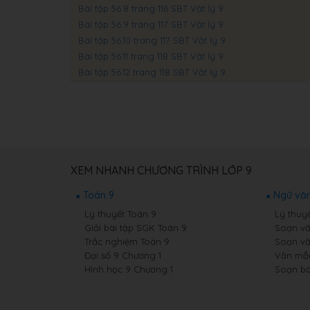
Bài tập 56.8 trang 116 SBT Vật lý 9
Bài tập 56.9 trang 117 SBT Vật lý 9
Bài tập 56.10 trang 117 SBT Vật lý 9
Bài tập 56.11 trang 118 SBT Vật lý 9
Bài tập 56.12 trang 118 SBT Vật lý 9
XEM NHANH CHƯƠNG TRÌNH LỚP 9
Toán 9
Ngữ văn
Lý thuyết Toán 9
Lý thuy
Giải bài tập SGK Toán 9
Soạn vă
Trắc nghiệm Toán 9
Soạn vă
Đại số 9 Chương 1
Văn mẫ
Hình học 9 Chương 1
Soạn bà