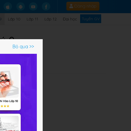
Đăng nhập
Tuyển GV
9
Lớp 10
Lớp 11
Lớp 12
Đại học
lý 9
Bỏ qua >>