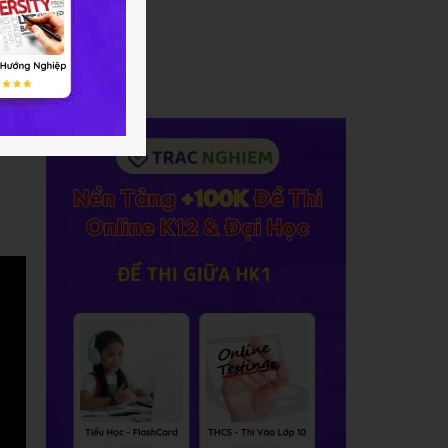
oặc
ng
vào
C247