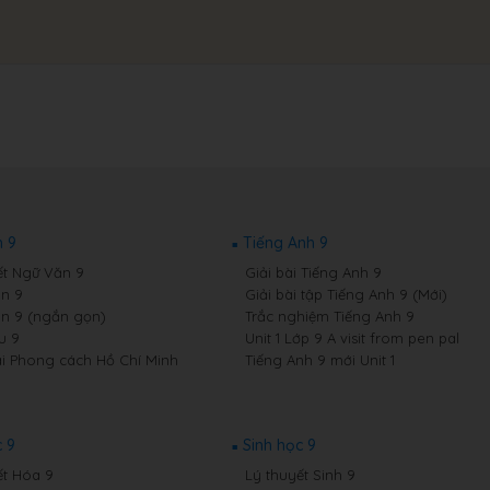
 9
Tiếng Anh 9
ết Ngữ Văn 9
Giải bài Tiếng Anh 9
n 9
Giải bài tập Tiếng Anh 9 (Mới)
n 9 (ngắn gọn)
Trắc nghiệm Tiếng Anh 9
u 9
Unit 1 Lớp 9 A visit from pen pal
i Phong cách Hồ Chí Minh
Tiếng Anh 9 mới Unit 1
 9
Sinh học 9
ết Hóa 9
Lý thuyết Sinh 9