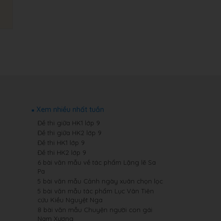
Xem nhiều nhất tuần
Đề thi giữa HK1 lớp 9
Đề thi giữa HK2 lớp 9
Đề thi HK1 lớp 9
Đề thi HK2 lớp 9
6 bài văn mẫu về tác phẩm Lặng lẽ Sa
Pa
5 bài văn mẫu Cảnh ngày xuân chọn lọc
5 bài văn mẫu tác phẩm Lục Vân Tiên
cứu Kiều Nguyệt Nga
8 bài văn mẫu Chuyện người con gái
Nam Xương