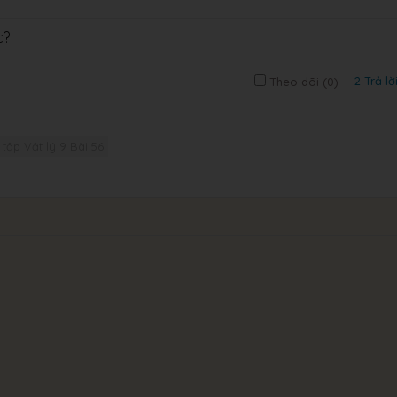
c?
2 Trả lờ
Theo dõi (
0
)
 tập Vật lý 9 Bài 56