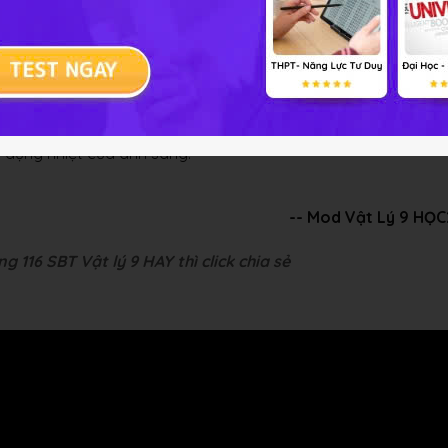
 tập Vật lý 9 Bài 56
 gây ra quá trình quang hợp và quá trình bay hơi nước nên ta
c dụng nhiệt của ánh sáng.
-- Mod Vật Lý 9 HỌ
g 116 SBT Vật lý 9 HAY thì click chia sẻ