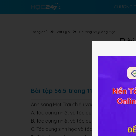
CHƯƠNG T
Trang chủ
Vật Lý 9
Chương 3: Quang Học
Bài
Bài tập 56.5 trang 116 SBT Vật lý 9
Ánh sáng Mặt Trời chiếu vào cây cối có thể gâ
A. Tác dụng nhiệt và tác dụng sinh học.
B. Tác dụng nhiệt và tác dụng quang điện.
C. Tác dụng sinh học và tác dụng quang điện.