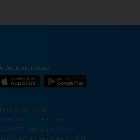
ẢI ỨNG DỤNG HỌC247
 Phần Giáo Dục HỌC 247
26/08/2016 tại Sở KH&ĐT TP.HCM
8/GP-BTTTT cấp ngày 29/12/2020
ong, Phường Bình Thạnh, Thành phố Hồ Chí