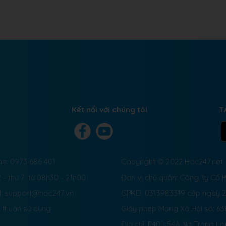
Kết nối với chúng tôi
T
ne: 0973 686 401
Copyright © 2022 Hoc247.net
 - thứ 7: từ 08h30 - 21h00
Đơn vị chủ quản: Công Ty Cổ
l: support@hoc247.vn
GPKD: 0313983319 cấp ngày 
 thuận sử dụng
Giấy phép Mạng Xã Hội số:
63
Địa chỉ: P401, 54A Nơ Trang L