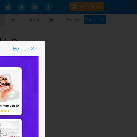
Đăng nhập
Tuyển GV
9
Lớp 10
Lớp 11
Lớp 12
Đại học
lý 9
Bỏ qua >>