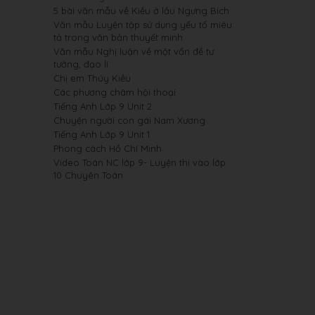
5 bài văn mẫu về Kiều ở lầu Ngưng Bích
Văn mẫu Luyện tập sử dụng yếu tố miêu
tả trong văn bản thuyết minh
Văn mẫu Nghị luận về một vấn đề tư
tưởng, đạo lí
Chị em Thúy Kiều
Các phương châm hội thoại
Tiếng Anh Lớp 9 Unit 2
Chuyện người con gái Nam Xương
Tiếng Anh Lớp 9 Unit 1
Phong cách Hồ Chí Minh
Video Toán NC lớp 9- Luyện thi vào lớp
10 Chuyên Toán