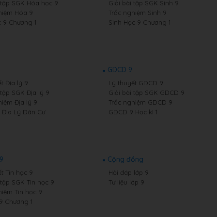
i tập SGK Hóa học 9
Giải bài tập SGK Sinh 9
hiệm Hóa 9
Trắc nghiệm Sinh 9
 9 Chương 1
Sinh Học 9 Chương 1
GDCD 9
t Địa lý 9
Lý thuyết GDCD 9
 tập SGK Địa lý 9
Giải bài tập SGK GDCD 9
hiệm Địa lý 9
Trắc nghiệm GDCD 9
9 Địa Lý Dân Cư
GDCD 9 Học kì 1
 9
Cộng đồng
t Tin học 9
Hỏi đáp lớp 9
 tập SGK Tin học 9
Tư liệu lớp 9
hiệm Tin học 9
 9 Chương 1