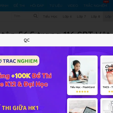
RÌNH
ĐỀ THI
HỎI ĐÁP
TƯ LIỆU
VIDEO
TRẮC NGHIỆM
Tiểu Học
Lớp 6
Lớp 7
Lớp 8
Lớp 
 tập 56.5 trang 116 SBT Vật 
QC
5 trắc nghiệm
22 bài tập SGK
15 hỏi đáp
Lý thuyết
5
Trắc nghiệm
22
BT SGK
15
FAQ
y ra những tác dụng gì?