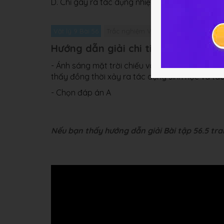
D. Chỉ gây ra tác dụng nhiệt.
Vật lý 9 Bài 56
Trắc nghiệm Vật lý 9 Bài 56
Giải bài
Hướng dẫn giải chi tiết
- Ánh sáng mặt trời chiếu vào lá cây đồng thời
thấy đồng thời xảy ra tác dụng sinh học và tá
- Chọn đáp án A
Nếu bạn thấy hướng dẫn giải Bài tập 56.5 tran