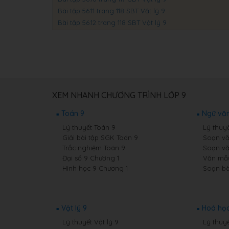
Bài tập 56.11 trang 118 SBT Vật lý 9
Bài tập 56.12 trang 118 SBT Vật lý 9
XEM NHANH CHƯƠNG TRÌNH LỚP 9
Toán 9
Ngữ văn
Lý thuyết Toán 9
Lý thuy
Giải bài tập SGK Toán 9
Soạn vă
Trắc nghiệm Toán 9
Soạn vă
Đại số 9 Chương 1
Văn mẫ
Hình học 9 Chương 1
Soạn bà
Vật lý 9
Hoá học
Lý thuyết Vật lý 9
Lý thuy