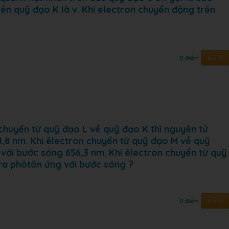
rên quỹ đạo K là v. Khi electron chuyển động trên
Trả lời
0 điểm
 chuyển từ quỹ đạo L về quỹ đạo K thì nguyên tử
1,8 nm. Khi êlectron chuyển từ quỹ đạo M về quỹ
với bước sóng 656,3 nm. Khi êlectron chuyển từ quỹ
ra phôtôn ứng với bước sóng ?
Trả lời
0 điểm