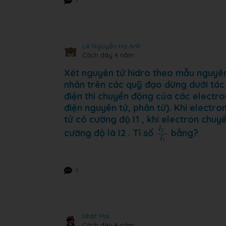
1
Lê Nguyễn Hạ Anh
Cách đây 4 năm
Xét nguyên tử hidro theo mẫu nguyên
nhân trên các quỹ đạo dừng dưới tác 
điện thì chuyển động của các electro
điện nguyên tử, phân tử). Khi electr
tử có cường độ I1 , khi electron chu
I
2
I
1
I
2
cường độ là I2 . Tỉ số
bằng?
I
1
1
Nhật Mai
Cách đây 4 năm