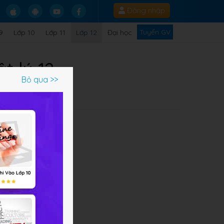
Đăng nhập
Tuyển GV
9
Lớp 10
Lớp 11
Lớp 12
Đại học
t lý 12
Bỏ qua >>
Q
u
thật