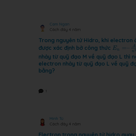
Cam Ngan
Cách đây 4 năm
Trong nguyên tử Hidro, khi electron 
E
n
=
–
A
n
A
được xác định bở công thức
=
–
E
n
2
n
nhảy từ quỹ đạo M về quỹ đạo L thì 
electron nhảy từ quỹ đạo L về quỹ đ
bằng?
1
Minh Tú
Cách đây 4 năm
Electron trong nguyên tử hidro quay 