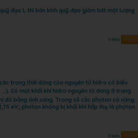
 quỹ đạo L thì bán kính quỹ đạo giảm bớt một lượng
Trả lời
0 điểm
ác trạng thái dứng của nguyên tử hidro có biểu
3, …). Có một khối khí hidro nguyên tử đang ở trạng
i khí đó bằng ánh sáng. Trong số các photon có năng
2,75 eV; photon không bị khối khí hấp thụ là photon
Trả lời
0 điểm