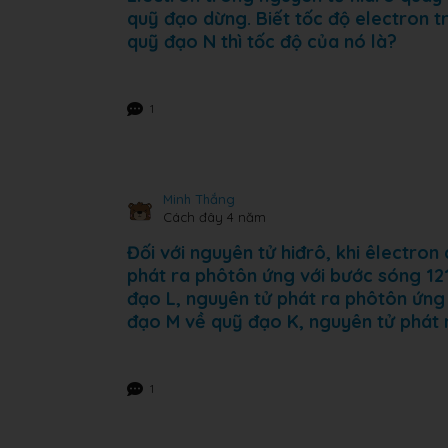
quỹ đạo dừng. Biết tốc độ electron t
quỹ đạo N thì tốc độ của nó là?
1
Minh Thắng
Cách đây 4 năm
Đối với nguyên tử hiđrô, khi êlectron
phát ra phôtôn ứng với bước sóng 12
đạo L, nguyên tử phát ra phôtôn ứng 
đạo M về quỹ đạo K, nguyên tử phát 
1