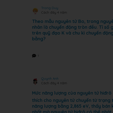
Trong Duy
Cách đây 4 năm
Theo mẫu nguyên tử Bo, trong nguyên
nhân là chuyển động tròn đều. Tỉ số 
trên quỹ đạo K và chu kì chuyển độn
bằng?
1
Quynh Anh
Cách đây 4 năm
Mức năng lượng của nguyên tử hiđrô 
thích cho nguyên tử chuyển từ trạng 
năng lượng bằng 2,865 eV, thấy bán 
nhất mà nguyên tử hiđrô có thể phát 