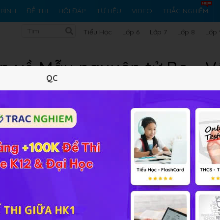
RÌNH
ĐỀ THI
HỎI ĐÁP
TƯ LIỆU
VIDEO
TRẮC NGHIỆM
Tiểu Học
Lớp 6
Lớp 7
Lớp 8
Lớp 
p về Mẫu nguyên tử Bo - Vậ
QC
Lý thuyết
10
Trắc nghiệm
31
BT SGK
367
FA
ảng
Vật lý 12 Bài 33
Mẫu nguyên tử Bo
các em vui lòng đặt câ
 đặt câu hỏi nằm trong phần bài tập SGK, bài tập nâng cao,
các em. Chúc các em học sinh có nền tảng kiến thức Vật lý 