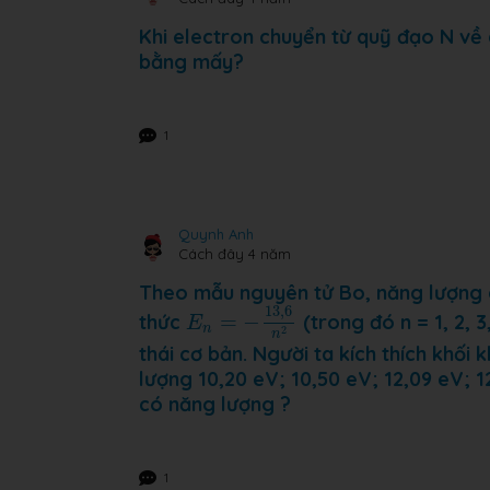
Khi electron chuyển từ quỹ đạo N về
bằng mấy?
1
Quynh Anh
Cách đây 4 năm
Theo mẫu nguyên tử Bo, năng lượng c
E
n
=
−
13
,
6
n
2
13
,
6
thức
=
−
(trong đó n = 1, 2, 
E
n
2
n
thái cơ bản. Người ta kích thích khố
lượng 10,20 eV; 10,50 eV; 12,09 eV; 1
có năng lượng ?
1