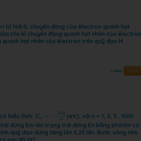
 tử hiđrô, chuyển động của êlectron quanh hạt
giữa chu kì chuyển động quanh hạt nhân của êlectro
g quanh hạt nhân của êlectron trên quỹ đạo M
Trả lời
0 điểm
E
n
=
−
13
,
6
n
2
13
,
6
có biểu thức
=
−
(eV); với n = 1, 2, 3… Kích
E
n
2
n
thái dừng Em lên trạng trái dừng En bằng phôtôn có
kính quỹ đạo dừng tăng lên 6,25 lần. Bước sóng nhỏ
ra sau đó là?