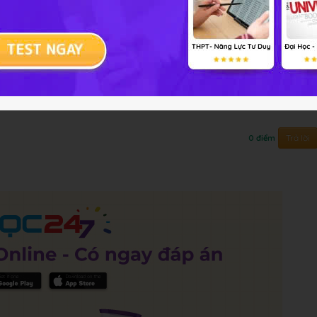
ạng thái dừng của nguyên tử hidro được tính theo
2
,
3
,
.
.
.
)
. Cho một chùm electron bắn phá các
ể kích thích chúng chuyển lên trạng thái M. Vận tốc
Trả lời
0 điểm