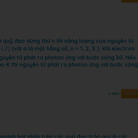
ở quỹ đạo dừng thứ n thì năng lượng của nguyên tử
2
(
J
)
(
)
(với a là một hằng số, n = 1, 2, 3..). Khi electron
J
nguyên tử phát ra photon ứng với bước sóng λ0. Nếu
ạo K thì nguyên tử phát ra photon ứng với bước sóng
Trả lời
0 điểm
quanh hạt nhân trên các quỹ đạo tròn gọi là các