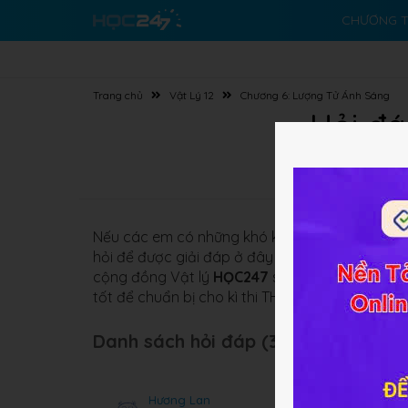
CHƯƠNG T
Trang chủ
Vật Lý 12
Chương 6: Lượng Tử Ánh Sáng
Hỏi đá
Nếu các em có những khó khăn nào về bài gi
hỏi để được giải đáp ở đây nhé. Các em có thể
cộng đồng Vật lý
HỌC247
sẽ sớm giải đáp cho 
tốt để chuẩn bị cho kì thi THPTQG nhé.
Danh sách hỏi đáp (367 câu):
Hương Lan