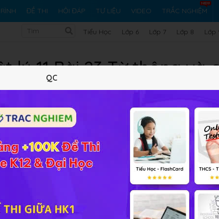
RÌNH
ĐỀ THI
HỎI ĐÁP
TƯ LIỆU
VIDEO
TRẮC NGHIỆM
Tiểu Học
Lớp 6
Lớp 7
Lớp 8
Lớp 
t lý 11 Bài 23 Từ thông và 
QC
Lý thuyết
10
Trắc nghiệm
22
BT SGK
284
FA
g và cảm ứng điện từ
online đầy đủ đáp án và lời giải giúp cá
m
2
2
đặt trong từ trường đều cảm ứng từ B=0,1T. Mặt
m
0
 30
. Tính từ thông qua diện tích trên.