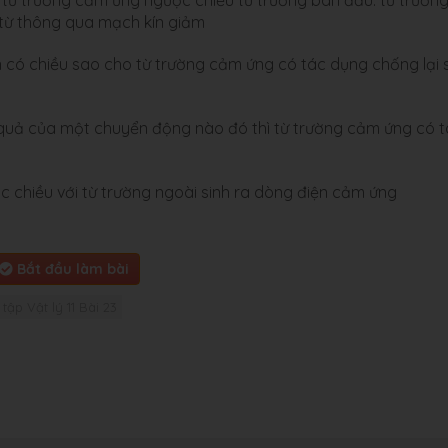
 từ thông qua mạch kín giảm
 có chiều sao cho từ trường cảm ứng có tác dụng chống lại 
t quả của một chuyển động nào đó thì từ trường cảm ứng có 
 chiều với từ trường ngoài sinh ra dòng điện cảm ứng
Bắt đầu làm bài
 tập Vật lý 11 Bài 23