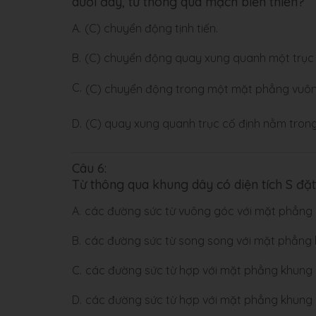
dưới đây, từ thông qua mạch biến thiên?
A.
(C) chuyển động tịnh tiến.
B.
(C) chuyển động quay xung quanh một trục
C.
(C) chuyển động trong một mặt phẳng vuô
D.
(C) quay xung quanh trục cố định nằm tro
Câu 6:
Từ thông qua khung dây có diện tích S đặt 
A.
các đường sức từ vuông góc với mặt phẳng
B.
các đường sức từ song song với mặt phẳng 
C.
các đường sức từ hợp với mặt phẳng khung
D.
các đường sức từ hợp với mặt phẳng khung