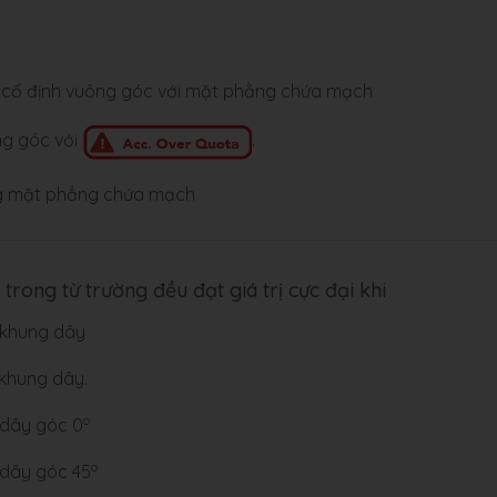
 cố định vuông góc với mặt phằng chứa mạch
ng góc với
.
ng mặt phẳng chứa mạch
trong từ trường đều đạt giá trị cực đại khi
 khung dây
khung dây.
o
 dây góc 0
o
 dây góc 45