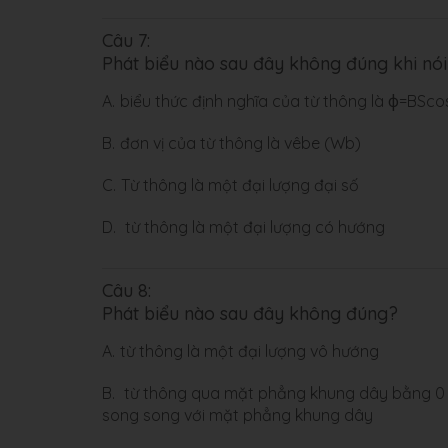
Câu 7:
Phát biểu nào sau đây không đúng khi nói
A.
biểu thức định nghĩa của từ thông là φ=BSco
B.
đơn vị của từ thông là vêbe (Wb)
C.
Từ thông là một đại lượng đại số
D.
từ thông là một đại lượng có hướng
Câu 8:
Phát biểu nào sau đây không đúng?
A.
từ thông là một đại lượng vô hướng
B.
từ thông qua mặt phẳng khung dây bằng 0 k
song song với mặt phẳng khung dây