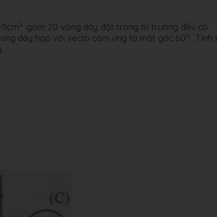
2
S=5cm
gồm 20 vòng dây đặt trong từ trường đều có
0
ung dây hợp với vecto cảm ứng từ một góc 60
. Tính 
.