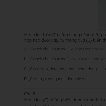
Mạch kín tròn (C) nằm trong cùng mặt phẳ
hợp nào dưới đây, từ thông qua (C) biến t
A.
(C) dịch chuyển trong P lại gần I hoặc ra xa I
B.
(C) dịch chuyển trong P với vận tốc song son
C.
(C) cố định, dây dẫn thẳng mang dòng I chuy
D.
(C) quay xung quanh dòng điện I.
Câu 5:
Mạch kín (C) không biến dạng trong từ t