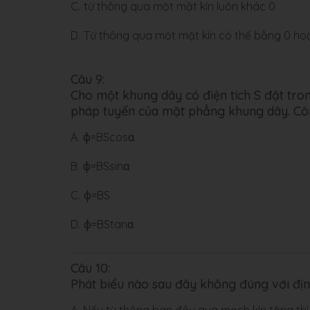
C.
từ thông qua một mặt kín luôn khác 0
D.
Từ thông qua một mặt kín có thể bằng 0 ho
Câu 9:
Cho một khung dây có điện tích S đặt tron
pháp tuyến của mặt phẳng khung dây. Công
A.
φ=BScosα
B.
φ=BSsinα
C.
φ=BS
D.
φ=BStanα
Câu 10:
Phát biểu nào sau đây không đúng với đị
A.
Nếu từ thông ban đầu qua mạch kín tăng thì