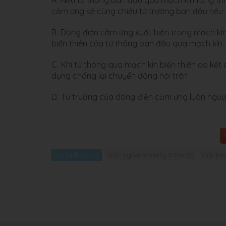
cảm ứng sẽ cùng chiều từ trường ban đầu nếu
B.
Dòng điện cảm ứng xuất hiện trong mạch kín
biến thiên của từ thông ban đầu qua mạch kín
C.
Khi từ thông qua mạch kín biến thiên do kế
dụng chống lại chuyển động nói trên
D.
Từ trường của dòng điện cảm ứng luôn ngược
Vật lý 11 Bài 23
Trắc nghiệm Vật lý 11 Bài 23
Giải bài