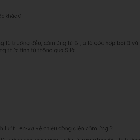
ặc khác 0
g từ trường đều, cảm ứng từ B , α là góc hợp bởi B và
 thức tính từ thông qua S là:
nh luật Len-xơ về chiều dòng điện cảm ứng ?
 từ trường cảm ứng ngược chiều từ trường ban đầu. từ trườn