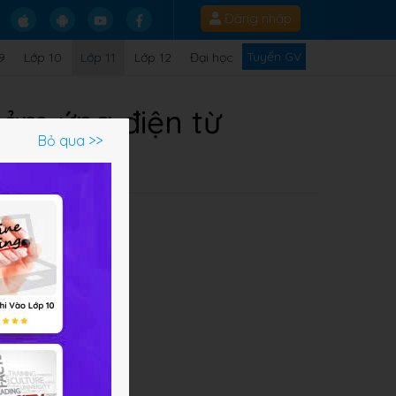
Đăng nhập
Tuyển GV
9
Lớp 10
Lớp 11
Lớp 12
Đại học
cảm ứng điện từ
Bỏ qua >>
Q
c