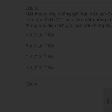
Câu 3:
Một khung dây phẳng giới hạn diện tích 
cảm ứng từ B=0,1T sao cho măt phẳng kh
thông qua diện tích giới hạn bởi khung dây
8
,
7.10
−
3
W
b
−
3
A.
8
,
7.10
W
b
8
,
7.10
−
4
W
b
−
4
B.
8
,
7.10
W
b
8
,
7.10
−
5
W
b
−
5
C.
8
,
7.10
W
b
8
,
7.10
−
6
W
b
−
6
D.
8
,
7.10
W
b
Câu 4: